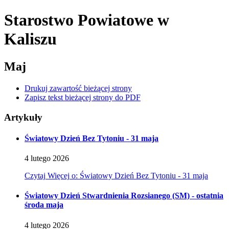
Starostwo Powiatowe
w
Kaliszu
Maj
Drukuj zawartość bieżącej strony
Zapisz tekst bieżącej strony do PDF
Artykuły
Światowy Dzień Bez Tytoniu - 31 maja
4
lutego
2026
Czytaj
Więcej
o: Światowy Dzień Bez Tytoniu - 31 maja
Światowy Dzień Stwardnienia Rozsianego (SM) - ostatnia
środa maja
4
lutego
2026