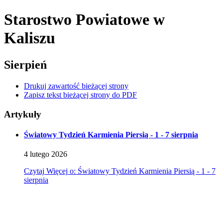
Starostwo Powiatowe
w
Kaliszu
Sierpień
Drukuj zawartość bieżącej strony
Zapisz tekst bieżącej strony do PDF
Artykuły
Światowy Tydzień Karmienia Piersią - 1 - 7 sierpnia
4
lutego
2026
Czytaj
Więcej
o: Światowy Tydzień Karmienia Piersią - 1 - 7
sierpnia