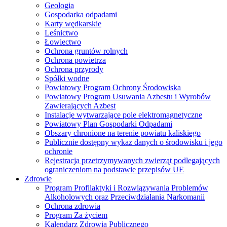
Geologia
Gospodarka odpadami
Karty wędkarskie
Leśnictwo
Łowiectwo
Ochrona gruntów rolnych
Ochrona powietrza
Ochrona przyrody
Spółki wodne
Powiatowy Program Ochrony Środowiska
Powiatowy Program Usuwania Azbestu i Wyrobów
Zawierających Azbest
Instalacje wytwarzające pole elektromagnetyczne
Powiatowy Plan Gospodarki Odpadami
Obszary chronione na terenie powiatu kaliskiego
Publicznie dostępny wykaz danych o środowisku i jego
ochronie
Rejestracja przetrzymywanych zwierząt podlegających
ograniczeniom na podstawie przepisów UE
Zdrowie
Program Profilaktyki i Rozwiązywania Problemów
Alkoholowych oraz Przeciwdziałania Narkomanii
Ochrona zdrowia
Program Za życiem
Kalendarz Zdrowia Publicznego