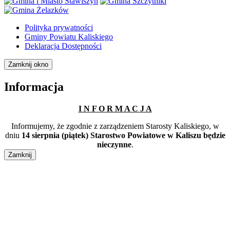
Polityka prywatności
Gminy Powiatu Kaliskiego
Deklaracja Dostępności
Zamknij okno
Informacja
I N F O R M A C J A
Informujemy, że zgodnie z zarządzeniem Starosty Kaliskiego, w
dniu
14 sierpnia (piątek) Starostwo Powiatowe w Kaliszu będzie
nieczynne
.
Zamknij