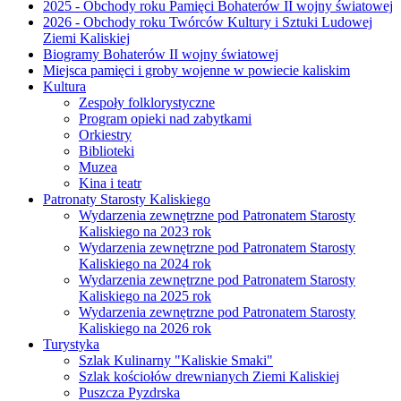
2025 - Obchody roku Pamięci Bohaterów II wojny światowej
2026 - Obchody roku Twórców Kultury i Sztuki Ludowej
Ziemi Kaliskiej
Biogramy Bohaterów II wojny światowej
Miejsca pamięci i groby wojenne w powiecie kaliskim
Kultura
Zespoły folklorystyczne
Program opieki nad zabytkami
Orkiestry
Biblioteki
Muzea
Kina i teatr
Patronaty Starosty Kaliskiego
Wydarzenia zewnętrzne pod Patronatem Starosty
Kaliskiego na 2023 rok
Wydarzenia zewnętrzne pod Patronatem Starosty
Kaliskiego na 2024 rok
Wydarzenia zewnętrzne pod Patronatem Starosty
Kaliskiego na 2025 rok
Wydarzenia zewnętrzne pod Patronatem Starosty
Kaliskiego na 2026 rok
Turystyka
Szlak Kulinarny "Kaliskie Smaki"
Szlak kościołów drewnianych Ziemi Kaliskiej
Puszcza Pyzdrska