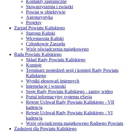
Kontakty zagraniczne
Stowarzyszenia i związki
Powiat w obiektywie
Agroturystyka
Projekty
Zarząd Powiatu Kaliskiego
Starosta Kaliski
Wicestarosta Kaliski
Członkowie Zarządu
Wzór oświadczenia majątkowego
Rada Powiatu Kaliskiego
Skład Rady Powiatu Kaliskiego
Komisje
Terminarz posiedzeń sesji i komisji Rady Powiatu
Kaliskiego
Wyniki głosowań imiennych
Interpelacje i wnioski
Sesje Rady Powiatu Kaliskiego - zapisy wideo
Portal informacyjny systemu eSesja
Rejestr Uchwał Rady Powiatu Kaliskiego - VII
kadencja
Rejestr Uchwał Rady Powiatu Kaliskiego - VI
kadencja
Wzór oświadczenia majątkowego Radnego Powiatu
Zasłużeni dla Powiatu Kaliskiego