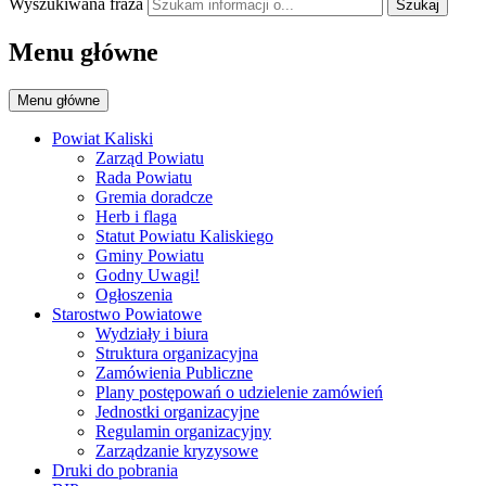
Wyszukiwana fraza
Szukaj
Menu główne
Menu główne
Powiat Kaliski
Zarząd Powiatu
Rada Powiatu
Gremia doradcze
Herb i flaga
Statut Powiatu Kaliskiego
Gminy Powiatu
Godny Uwagi!
Ogłoszenia
Starostwo Powiatowe
Wydziały i biura
Struktura organizacyjna
Zamówienia Publiczne
Plany postępowań o udzielenie zamówień
Jednostki organizacyjne
Regulamin organizacyjny
Zarządzanie kryzysowe
Druki do pobrania