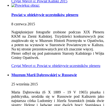
Czytaj
Więcej
o: Powiat Kaliski 2015
Powiat w obiektywie uczestników pleneru
8
czerwca
2015
Najpiękniejsze fotografie zrobione podczas XIX Pleneru
KKM na Ziemi Kaliskiej. Trzydzieści konkursowych prac
znajdowało się w Muzeum Historii Przemysłu w Opatówku,
a potem na wystawie w Starostwie Powiatowym w Kaliszu.
Na tej stronie prezentowanych jest ich znacznie więcej.
Plener odbył się pod patronatem Starosty Kaliskiego i Wójta
Gminy Opatówek.
Czytaj
Więcej
o: Powiat w obiektywie uczestników pleneru
Muzeum Marii Dąbrowskiej w Russowie
25
września
2015
Maria Dąbrowska (6 X 1889 - 19 V 1965) pisarka i
publicystka, urodziła się w Russowie pod Kaliszem jako
najstarsza córka Ludomiry i Józefa Szumskich (miała dwie
siostry: Helenę i Jadwigę oraz dwóch braci: Stanisława i