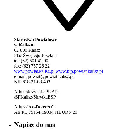
Starostwo Powiatowe
w Kaliszu
62-800 Kalisz
Plac Świętego Józefa 5
tel: (62) 501 42 00
fax: (62) 757 26 22
www.powiat.kalisz.pl
www.bip.powiat.kalisz.pl
e-mail:
powiat@powiat.kalisz.pl
NIP 618-21-08-403
Adres skrzynki ePUAP:
/SPKalisz/SkrytkaESP
Adres do e-Doręczeń:
AE:PL-75154-19034-HBURS-20
Napisz do nas