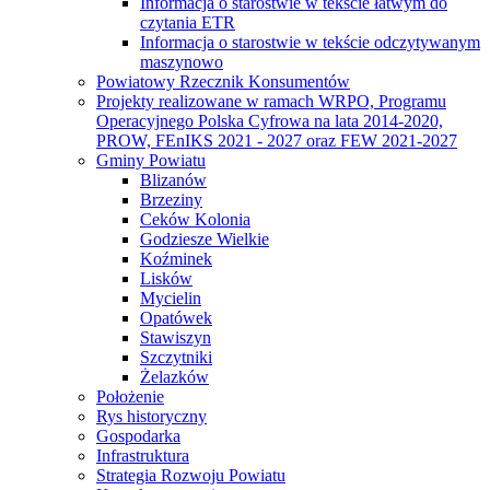
Informacja o starostwie w tekście łatwym do
czytania ETR
Informacja o starostwie w tekście odczytywanym
maszynowo
Powiatowy Rzecznik Konsumentów
Projekty realizowane w ramach WRPO, Programu
Operacyjnego Polska Cyfrowa na lata 2014-2020,
PROW, FEnIKS 2021 - 2027 oraz FEW 2021-2027
Gminy Powiatu
Blizanów
Brzeziny
Ceków Kolonia
Godziesze Wielkie
Koźminek
Lisków
Mycielin
Opatówek
Stawiszyn
Szczytniki
Żelazków
Położenie
Rys historyczny
Gospodarka
Infrastruktura
Strategia Rozwoju Powiatu