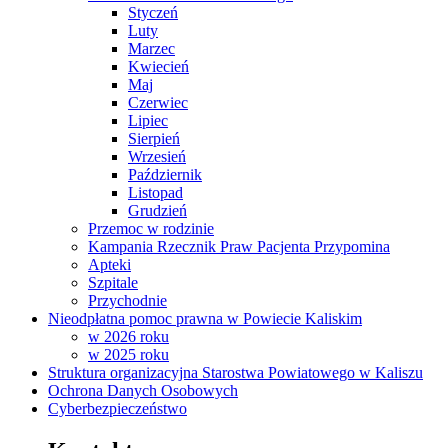
Styczeń
Luty
Marzec
Kwiecień
Maj
Czerwiec
Lipiec
Sierpień
Wrzesień
Październik
Listopad
Grudzień
Przemoc w rodzinie
Kampania Rzecznik Praw Pacjenta Przypomina
Apteki
Szpitale
Przychodnie
Nieodpłatna pomoc prawna w Powiecie Kaliskim
w 2026 roku
w 2025 roku
Struktura organizacyjna Starostwa Powiatowego w Kaliszu
Ochrona Danych Osobowych
Cyberbezpieczeństwo