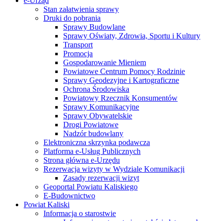
e-Urząd
Stan załatwienia sprawy
Druki do pobrania
Sprawy Budowlane
Sprawy Oświaty, Zdrowia, Sportu i Kultury
Transport
Promocja
Gospodarowanie Mieniem
Powiatowe Centrum Pomocy Rodzinie
Sprawy Geodezyjne i Kartograficzne
Ochrona Środowiska
Powiatowy Rzecznik Konsumentów
Sprawy Komunikacyjne
Sprawy Obywatelskie
Drogi Powiatowe
Nadzór budowlany
Elektroniczna skrzynka podawcza
Platforma e-Usług Publicznych
Strona główna e-Urzędu
Rezerwacja wizyty w Wydziale Komunikacji
Zasady rezerwacji wizyt
Geoportal Powiatu Kaliskiego
E-Budownictwo
Powiat Kaliski
Informacja o starostwie