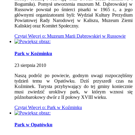
Bogumiła). Pomysł utworzenia muzeum M. Dąbrowskiej w
Russowie powstał po śmierci pisarki w 1965 r., a jego
głównymi organizatorami byli: Wydział Kultury Prezydium
Powiatowej Rady Narodowej w Kaliszu, Muzeum Ziemi
Kaliskiej oraz Komitet Społeczny.
Czytaj
Więcej
o: Muzeum Marii Dąbrowskiej w Russowie
Park w Koźminku
23
sierpnia
2010
Naszą podróż po powiecie, godnym uwagi rozpoczęliśmy
tydzień temu w Opatówku. Dziś przyszedł czas na
Koźminek. Turysta przybywający do tej gminy koniecznie
musi zwiedzić urokliwy park, w którym wznosi się
późnobarokowy dwór z II połowy XVIII wieku.
Czytaj
Więcej
o: Park w Koźminku
Park w Opatówku