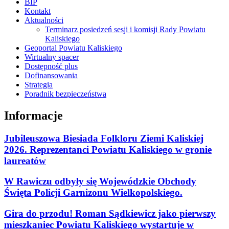
BIP
Kontakt
Aktualności
Terminarz posiedzeń sesji i komisji Rady Powiatu
Kaliskiego
Geoportal Powiatu Kaliskiego
Wirtualny spacer
Dostępność plus
Dofinansowania
Strategia
Poradnik bezpieczeństwa
Informacje
Jubileuszowa Biesiada Folkloru Ziemi Kaliskiej
2026. Reprezentanci Powiatu Kaliskiego w gronie
laureatów
W Rawiczu odbyły się Wojewódzkie Obchody
Święta Policji Garnizonu Wielkopolskiego.
Gira do przodu! Roman Sądkiewicz jako pierwszy
mieszkaniec Powiatu Kaliskiego wystartuje w