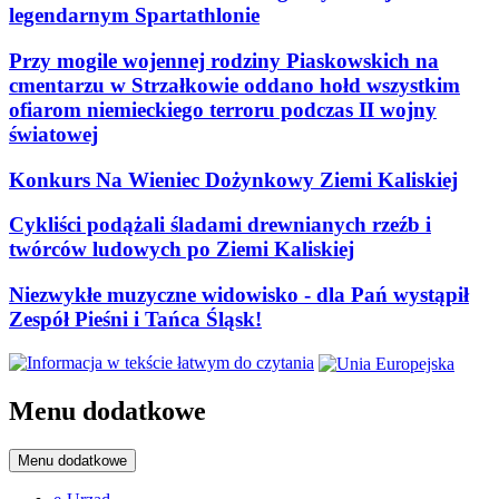
legendarnym Spartathlonie
Przy mogile wojennej rodziny Piaskowskich na
cmentarzu w Strzałkowie oddano hołd wszystkim
ofiarom niemieckiego terroru podczas II wojny
światowej
Konkurs Na Wieniec Dożynkowy Ziemi Kaliskiej
Cykliści podążali śladami drewnianych rzeźb i
twórców ludowych po Ziemi Kaliskiej
Niezwykłe muzyczne widowisko - dla Pań wystąpił
Zespół Pieśni i Tańca Śląsk!
Menu dodatkowe
Menu dodatkowe