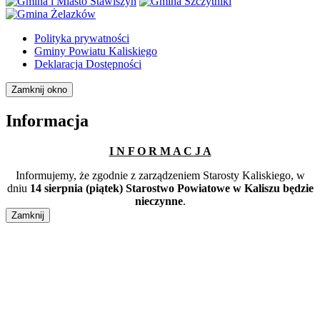
Polityka prywatności
Gminy Powiatu Kaliskiego
Deklaracja Dostępności
Zamknij okno
Informacja
I N F O R M A C J A
Informujemy, że zgodnie z zarządzeniem Starosty Kaliskiego, w
dniu
14 sierpnia (piątek) Starostwo Powiatowe w Kaliszu będzie
nieczynne
.
Zamknij