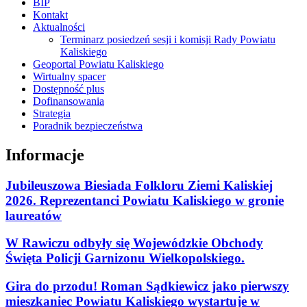
BIP
Kontakt
Aktualności
Terminarz posiedzeń sesji i komisji Rady Powiatu
Kaliskiego
Geoportal Powiatu Kaliskiego
Wirtualny spacer
Dostępność plus
Dofinansowania
Strategia
Poradnik bezpieczeństwa
Informacje
Jubileuszowa Biesiada Folkloru Ziemi Kaliskiej
2026. Reprezentanci Powiatu Kaliskiego w gronie
laureatów
W Rawiczu odbyły się Wojewódzkie Obchody
Święta Policji Garnizonu Wielkopolskiego.
Gira do przodu! Roman Sądkiewicz jako pierwszy
mieszkaniec Powiatu Kaliskiego wystartuje w