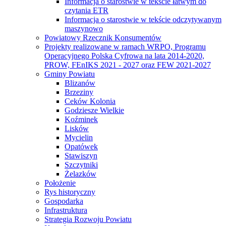
Informacja o starostwie w tekście łatwym do
czytania ETR
Informacja o starostwie w tekście odczytywanym
maszynowo
Powiatowy Rzecznik Konsumentów
Projekty realizowane w ramach WRPO, Programu
Operacyjnego Polska Cyfrowa na lata 2014-2020,
PROW, FEnIKS 2021 - 2027 oraz FEW 2021-2027
Gminy Powiatu
Blizanów
Brzeziny
Ceków Kolonia
Godziesze Wielkie
Koźminek
Lisków
Mycielin
Opatówek
Stawiszyn
Szczytniki
Żelazków
Położenie
Rys historyczny
Gospodarka
Infrastruktura
Strategia Rozwoju Powiatu