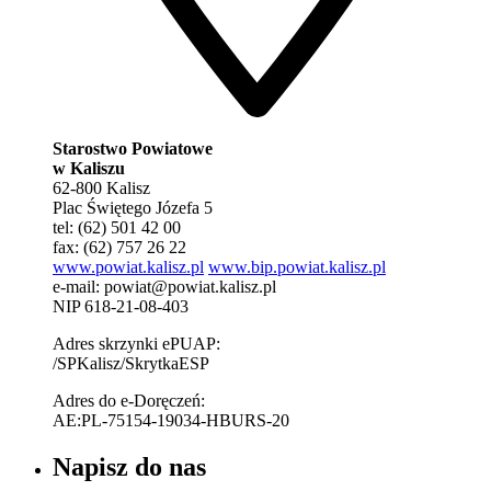
Starostwo Powiatowe
w Kaliszu
62-800 Kalisz
Plac Świętego Józefa 5
tel: (62) 501 42 00
fax: (62) 757 26 22
www.powiat.kalisz.pl
www.bip.powiat.kalisz.pl
e-mail:
powiat@powiat.kalisz.pl
NIP 618-21-08-403
Adres skrzynki ePUAP:
/SPKalisz/SkrytkaESP
Adres do e-Doręczeń:
AE:PL-75154-19034-HBURS-20
Napisz do nas