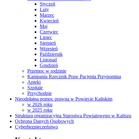
Styczeń
Luty
Marzec
Kwiecień
Maj
Czerwiec
Lipiec
Sierpień
Wrzesień
Październik
Listopad
Grudzień
Przemoc w rodzinie
Kampania Rzecznik Praw Pacjenta Przypomina
Apteki
Szpitale
Przychodnie
Nieodpłatna pomoc prawna w Powiecie Kaliskim
w 2026 roku
w 2025 roku
Struktura organizacyjna Starostwa Powiatowego w Kaliszu
Ochrona Danych Osobowych
Cyberbezpieczeństwo