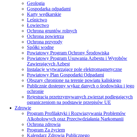
Geologia
Gospodarka odpadami
Karty wędkarskie
Leśnictwo
Łowiectwo
Ochrona gruntów rolnych
Ochrona powietrza
Ochrona przyrody
Spółki wodne
Powiatowy Program Ochrony Środowiska
Powiatowy Program Usuwania Azbestu i Wyrobów
Zawierających Azbest
Instalacje wytwarzające pole elektromagnetyczne
Powiatowy Plan Gospodarki Odpadami
Obszary chronione na terenie powiatu kaliskiego
Publicznie dostępny wykaz danych o środowisku i jego
ochronie
Rejestracja przetrzymywanych zwierząt podlegających
ograniczeniom na podstawie przepisów UE
Zdrowie
Program Profilaktyki i Rozwiązywania Problemów
Alkoholowych oraz Przeciwdziałania Narkomanii
Ochrona zdrowia
Program Za życiem
Kalendarz Zdrowia Publicznego