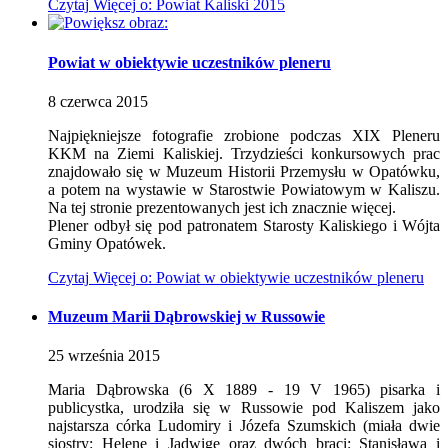
Czytaj
Więcej
o: Powiat Kaliski 2015
Powiat w obiektywie uczestników pleneru
8
czerwca
2015
Najpiękniejsze fotografie zrobione podczas XIX Pleneru
KKM na Ziemi Kaliskiej. Trzydzieści konkursowych prac
znajdowało się w Muzeum Historii Przemysłu w Opatówku,
a potem na wystawie w Starostwie Powiatowym w Kaliszu.
Na tej stronie prezentowanych jest ich znacznie więcej.
Plener odbył się pod patronatem Starosty Kaliskiego i Wójta
Gminy Opatówek.
Czytaj
Więcej
o: Powiat w obiektywie uczestników pleneru
Muzeum Marii Dąbrowskiej w Russowie
25
września
2015
Maria Dąbrowska (6 X 1889 - 19 V 1965) pisarka i
publicystka, urodziła się w Russowie pod Kaliszem jako
najstarsza córka Ludomiry i Józefa Szumskich (miała dwie
siostry: Helenę i Jadwigę oraz dwóch braci: Stanisława i