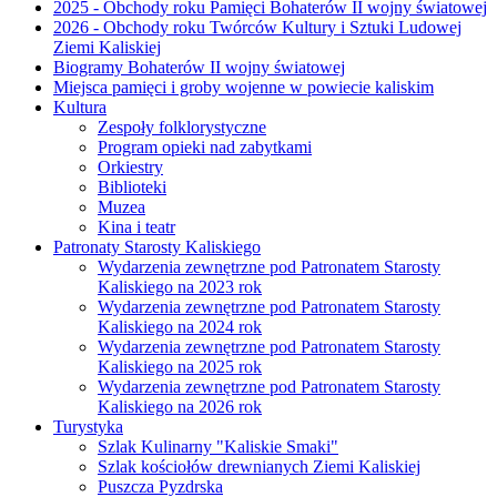
2025 - Obchody roku Pamięci Bohaterów II wojny światowej
2026 - Obchody roku Twórców Kultury i Sztuki Ludowej
Ziemi Kaliskiej
Biogramy Bohaterów II wojny światowej
Miejsca pamięci i groby wojenne w powiecie kaliskim
Kultura
Zespoły folklorystyczne
Program opieki nad zabytkami
Orkiestry
Biblioteki
Muzea
Kina i teatr
Patronaty Starosty Kaliskiego
Wydarzenia zewnętrzne pod Patronatem Starosty
Kaliskiego na 2023 rok
Wydarzenia zewnętrzne pod Patronatem Starosty
Kaliskiego na 2024 rok
Wydarzenia zewnętrzne pod Patronatem Starosty
Kaliskiego na 2025 rok
Wydarzenia zewnętrzne pod Patronatem Starosty
Kaliskiego na 2026 rok
Turystyka
Szlak Kulinarny "Kaliskie Smaki"
Szlak kościołów drewnianych Ziemi Kaliskiej
Puszcza Pyzdrska