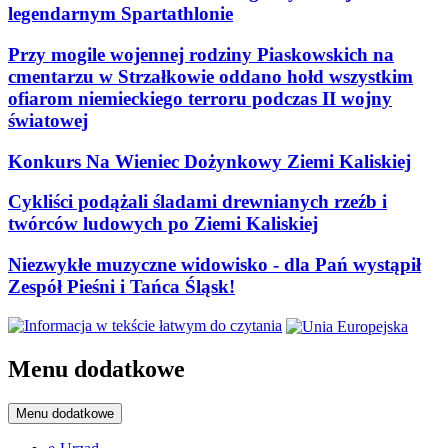
legendarnym Spartathlonie
Przy mogile wojennej rodziny Piaskowskich na
cmentarzu w Strzałkowie oddano hołd wszystkim
ofiarom niemieckiego terroru podczas II wojny
światowej
Konkurs Na Wieniec Dożynkowy Ziemi Kaliskiej
Cykliści podążali śladami drewnianych rzeźb i
twórców ludowych po Ziemi Kaliskiej
Niezwykłe muzyczne widowisko - dla Pań wystąpił
Zespół Pieśni i Tańca Śląsk!
Menu dodatkowe
Menu dodatkowe