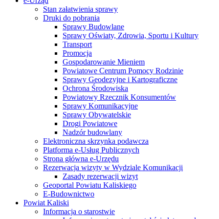
e-Urząd
Stan załatwienia sprawy
Druki do pobrania
Sprawy Budowlane
Sprawy Oświaty, Zdrowia, Sportu i Kultury
Transport
Promocja
Gospodarowanie Mieniem
Powiatowe Centrum Pomocy Rodzinie
Sprawy Geodezyjne i Kartograficzne
Ochrona Środowiska
Powiatowy Rzecznik Konsumentów
Sprawy Komunikacyjne
Sprawy Obywatelskie
Drogi Powiatowe
Nadzór budowlany
Elektroniczna skrzynka podawcza
Platforma e-Usług Publicznych
Strona główna e-Urzędu
Rezerwacja wizyty w Wydziale Komunikacji
Zasady rezerwacji wizyt
Geoportal Powiatu Kaliskiego
E-Budownictwo
Powiat Kaliski
Informacja o starostwie