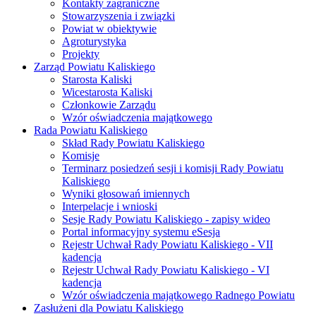
Kontakty zagraniczne
Stowarzyszenia i związki
Powiat w obiektywie
Agroturystyka
Projekty
Zarząd Powiatu Kaliskiego
Starosta Kaliski
Wicestarosta Kaliski
Członkowie Zarządu
Wzór oświadczenia majątkowego
Rada Powiatu Kaliskiego
Skład Rady Powiatu Kaliskiego
Komisje
Terminarz posiedzeń sesji i komisji Rady Powiatu
Kaliskiego
Wyniki głosowań imiennych
Interpelacje i wnioski
Sesje Rady Powiatu Kaliskiego - zapisy wideo
Portal informacyjny systemu eSesja
Rejestr Uchwał Rady Powiatu Kaliskiego - VII
kadencja
Rejestr Uchwał Rady Powiatu Kaliskiego - VI
kadencja
Wzór oświadczenia majątkowego Radnego Powiatu
Zasłużeni dla Powiatu Kaliskiego