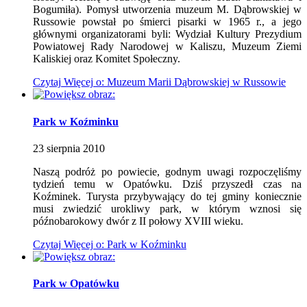
Bogumiła). Pomysł utworzenia muzeum M. Dąbrowskiej w
Russowie powstał po śmierci pisarki w 1965 r., a jego
głównymi organizatorami byli: Wydział Kultury Prezydium
Powiatowej Rady Narodowej w Kaliszu, Muzeum Ziemi
Kaliskiej oraz Komitet Społeczny.
Czytaj
Więcej
o: Muzeum Marii Dąbrowskiej w Russowie
Park w Koźminku
23
sierpnia
2010
Naszą podróż po powiecie, godnym uwagi rozpoczęliśmy
tydzień temu w Opatówku. Dziś przyszedł czas na
Koźminek. Turysta przybywający do tej gminy koniecznie
musi zwiedzić urokliwy park, w którym wznosi się
późnobarokowy dwór z II połowy XVIII wieku.
Czytaj
Więcej
o: Park w Koźminku
Park w Opatówku