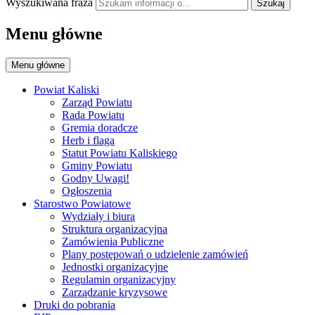
Wyszukiwana fraza
Szukaj
Menu główne
Menu główne
Powiat Kaliski
Zarząd Powiatu
Rada Powiatu
Gremia doradcze
Herb i flaga
Statut Powiatu Kaliskiego
Gminy Powiatu
Godny Uwagi!
Ogłoszenia
Starostwo Powiatowe
Wydziały i biura
Struktura organizacyjna
Zamówienia Publiczne
Plany postępowań o udzielenie zamówień
Jednostki organizacyjne
Regulamin organizacyjny
Zarządzanie kryzysowe
Druki do pobrania