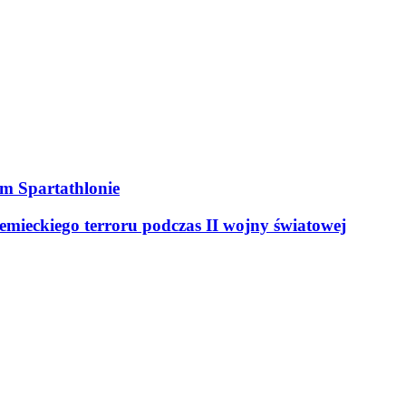
ym Spartathlonie
mieckiego terroru podczas II wojny światowej