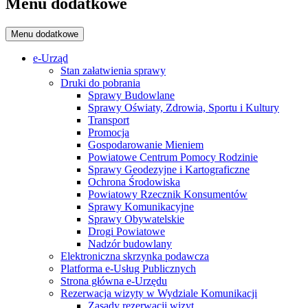
Menu dodatkowe
Menu dodatkowe
e-Urząd
Stan załatwienia sprawy
Druki do pobrania
Sprawy Budowlane
Sprawy Oświaty, Zdrowia, Sportu i Kultury
Transport
Promocja
Gospodarowanie Mieniem
Powiatowe Centrum Pomocy Rodzinie
Sprawy Geodezyjne i Kartograficzne
Ochrona Środowiska
Powiatowy Rzecznik Konsumentów
Sprawy Komunikacyjne
Sprawy Obywatelskie
Drogi Powiatowe
Nadzór budowlany
Elektroniczna skrzynka podawcza
Platforma e-Usług Publicznych
Strona główna e-Urzędu
Rezerwacja wizyty w Wydziale Komunikacji
Zasady rezerwacji wizyt