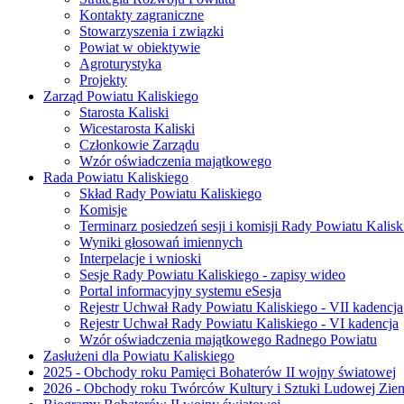
Kontakty zagraniczne
Stowarzyszenia i związki
Powiat w obiektywie
Agroturystyka
Projekty
Zarząd Powiatu Kaliskiego
Starosta Kaliski
Wicestarosta Kaliski
Członkowie Zarządu
Wzór oświadczenia majątkowego
Rada Powiatu Kaliskiego
Skład Rady Powiatu Kaliskiego
Komisje
Terminarz posiedzeń sesji i komisji Rady Powiatu Kalisk
Wyniki głosowań imiennych
Interpelacje i wnioski
Sesje Rady Powiatu Kaliskiego - zapisy wideo
Portal informacyjny systemu eSesja
Rejestr Uchwał Rady Powiatu Kaliskiego - VII kadencja
Rejestr Uchwał Rady Powiatu Kaliskiego - VI kadencja
Wzór oświadczenia majątkowego Radnego Powiatu
Zasłużeni dla Powiatu Kaliskiego
2025 - Obchody roku Pamięci Bohaterów II wojny światowej
2026 - Obchody roku Twórców Kultury i Sztuki Ludowej Ziem