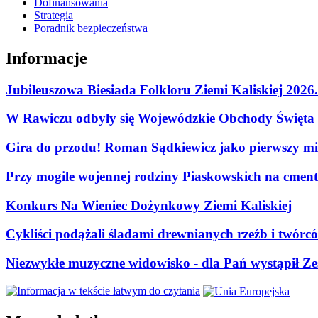
Dofinansowania
Strategia
Poradnik bezpieczeństwa
Informacje
Jubileuszowa Biesiada Folkloru Ziemi Kaliskiej 2026
W Rawiczu odbyły się Wojewódzkie Obchody Święta P
Gira do przodu! Roman Sądkiewicz jako pierwszy mie
Przy mogile wojennej rodziny Piaskowskich na cment
Konkurs Na Wieniec Dożynkowy Ziemi Kaliskiej
Cykliści podążali śladami drewnianych rzeźb i twórc
Niezwykłe muzyczne widowisko - dla Pań wystąpił Zes