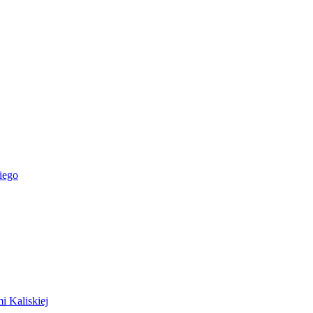
iego
i Kaliskiej