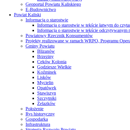
Geoportal Powiatu Kaliskiego
E-Budownictwo
Powiat Kaliski
Informacja o starostwie
Informacja o starostwie w tekście łatwym do czyt
Informacja o starostwie w tekście odczytywany
Powiatowy Rzecznik Konsumentów
Projekty realizowane w ramach WRPO, Programu Oper
Gminy Powiatu
Blizanów
Brzeziny
Ceków Kolonia
Godziesze Wielkie
Koźminek
Lisków
Mycielin
Opatówek
Stawiszyn
Szczytniki
Żelazków
Położenie
Rys historyczny
Gospodarka
Infrastruktura
Strategia Rozwoju Powiatu