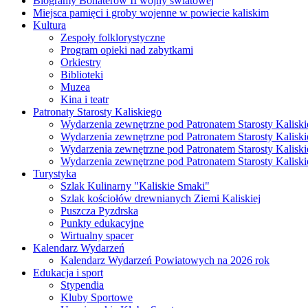
Biogramy Bohaterów II wojny światowej
Miejsca pamięci i groby wojenne w powiecie kaliskim
Kultura
Zespoły folklorystyczne
Program opieki nad zabytkami
Orkiestry
Biblioteki
Muzea
Kina i teatr
Patronaty Starosty Kaliskiego
Wydarzenia zewnętrzne pod Patronatem Starosty Kaliski
Wydarzenia zewnętrzne pod Patronatem Starosty Kaliski
Wydarzenia zewnętrzne pod Patronatem Starosty Kaliski
Wydarzenia zewnętrzne pod Patronatem Starosty Kaliski
Turystyka
Szlak Kulinarny "Kaliskie Smaki"
Szlak kościołów drewnianych Ziemi Kaliskiej
Puszcza Pyzdrska
Punkty edukacyjne
Wirtualny spacer
Kalendarz Wydarzeń
Kalendarz Wydarzeń Powiatowych na 2026 rok
Edukacja i sport
Stypendia
Kluby Sportowe