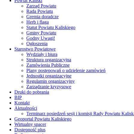
Powiat Kaliski
Zarząd Powiatu
Rada Powiatu
Gremia doradcze
Herb i flaga
Statut Powiatu Kaliskiego
Gminy Powiatu
Godny Uwagi!
Ogłoszenia
Starostwo Powiatowe
Wydziały i biura
Struktura organizacyjna
Zamówienia Publiczne
Plany postępowań o udzielenie zamówień
Jednostki organizacyjne
Regulamin organizacyjny
Zarządzanie kryzysowe
Druki do pobrania
BIP
Kontakt
Aktualności
Terminarz posiedzeń sesji i komisji Rady Powiatu Kalisk
Geoportal Powiatu Kaliskiego
Wirtualny spacer
Dostępność plus