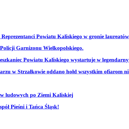
. Reprezentanci Powiatu Kaliskiego w gronie laureatów
olicji Garnizonu Wielkopolskiego.
szkaniec Powiatu Kaliskiego wystartuje w legendarn
arzu w Strzałkowie oddano hołd wszystkim ofiarom nie
ów ludowych po Ziemi Kaliskiej
pół Pieśni i Tańca Śląsk!