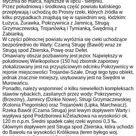
stycznia do marca, najniższe w lipcu - sierpniu.
Przez południową i środkową część powiatu kaliskiego
przepływają i uchodzą do Prosny rzeki, których źródła w
kilku przypadkach znajdują się w sąsiednim woj. łódzkim:
Łużyca, Żurawka, Pokrzywnica z Jamnicą, Strugą
Grzymaczewską, Trojanówką i Tymianką, Swędrnią z
Żabianką.
W części północnej powiatu wyróżnia się cieki uchodzące
bezpośrednio do Warty: Czarną Strugę (Bawół) wraz ze
Strugą spod Zbierska, Powę oraz Defet.
Omawiany obszar pozbawiony jest jezior. Największy w
południowej Wielkopolsce (150 ha) zbiornik zaporowy
zlokalizowany jest na przyujściowym odcinku Pokrzywnicy w
rejonie miejscowości Trojanów-Szałe. Drugi tego typu obiekt,
jednak znacznie mniejszy, usytuowany jest na Swędmi w
Murowańcu.
Ponadto, należy wspomnieć o kilku niewielkich kompleksach
stawów rybackich, zasilanych przez wody: Pokrzywnicy
(Brzeziny), Jamnicy (Dzikie Nowe), Strugi Grzymaczewskiej
(Kolonia Piegonisko) oraz Trojanówki (Lipka, Marchwacz).
Rzeka Bawół (Czarna Struga) jest lewym dopływem Warty i
wypływa spod Podzborowa k/Żelazkowa na wysokości ok.
120 m n.p.m. Średni spadek całej rzeki wynosi 0,3 ‰.
Głównym dopływem jest Struga spod Zbierska, która uchodzi
do Bawołu na wysokości Królikowa (teren byłego woj.