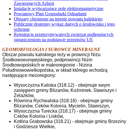
Zawierających Azbest
Instalacje wytwarzające pole elektromagnetyczne
Powiatowy Plan Gospodarki Odpadami
Obszary chronione na terenie powiatu kaliskiego
Publicznie dostępny wykaz danych o środowisku i jego
ochronie
Rejestracja przetrzymywanych zwierząt podlegających
ograniczeniom na podstawie przepisów UE
GEOMORFOLOGIA I SUROWCE MINERALNE
Obszar powiatu kaliskiego leży w prowincji Niżu
Środkowoeuropejskiego, podprowincji Nizin
Środkowopolskich w makroregionie - Nizina
Południowowielkopolska, w skład którego wchodzą
następujące mezoregiony:
Wysoczyzna Kaliska (318.12) - obejmuje swym
zasięgiem gminy Blizanów, Koźminek, Stawiszyn i
Żelazków,
Równina Rychwalska (318.16) - obejmuje gminy
Blizanów, Ceków Kolonia, Mycielin, Stawiszyn,
Wysoczyzna Turecka (318.17) - obejmuje gminy
Ceków Kolonia i Lisków,
Kotlina Grabowska (318.21) - obejmuje gminy Brzeziny
i Godziesze Wielkie,