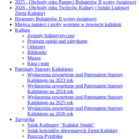
2025 - Obchody roku Pamięci Bohaterów II wojny światowej
2026 - Obchody roku Twórców Kultury i Sztuki Ludowej
Ziemi Kaliskiej
Biogramy Bohaterów II wojny światowej
Miejsca pamięci i groby wojenne w powiecie kaliskim
Kultura
Zespoły folklorystyczne
Program opieki nad zabytkami
Orkiestry
Biblioteki
Muzea
Kina i teatr
Patronaty Starosty Kaliskiego
Wydarzenia zewnętrzne pod Patronatem Starosty
Kaliskiego na 2023 rok
Wydarzenia zewnętrzne pod Patronatem Starosty
Kaliskiego na 2024 rok
Wydarzenia zewnętrzne pod Patronatem Starosty
Kaliskiego na 2025 rok
Wydarzenia zewnętrzne pod Patronatem Starosty
Kaliskiego na 2026 rok
Turystyka
Szlak Kulinarny "Kaliskie Smaki"
Szlak kościołów drewnianych Ziemi Kaliskiej
Puszcza Pyzdrska