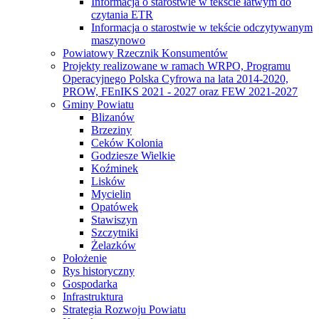
Informacja o starostwie w tekście łatwym do
czytania ETR
Informacja o starostwie w tekście odczytywanym
maszynowo
Powiatowy Rzecznik Konsumentów
Projekty realizowane w ramach WRPO, Programu
Operacyjnego Polska Cyfrowa na lata 2014-2020,
PROW, FEnIKS 2021 - 2027 oraz FEW 2021-2027
Gminy Powiatu
Blizanów
Brzeziny
Ceków Kolonia
Godziesze Wielkie
Koźminek
Lisków
Mycielin
Opatówek
Stawiszyn
Szczytniki
Żelazków
Położenie
Rys historyczny
Gospodarka
Infrastruktura
Strategia Rozwoju Powiatu