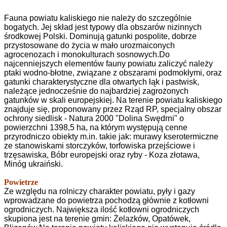
Fauna powiatu kaliskiego nie należy do szczególnie
bogatych. Jej skład jest typowy dla obszarów nizinnych
środkowej Polski. Dominują gatunki pospolite, dobrze
przystosowane do życia w mało urozmaiconych
agrocenozach i monokulturach sosnowych.Do
najcenniejszych elementów fauny powiatu zaliczyć należy
ptaki wodno-błotne, związane z obszarami podmokłymi, oraz
gatunki charakterystyczne dla otwartych łąk i pastwisk,
należące jednocześnie do najbardziej zagrożonych
gatunków w skali europejskiej. Na terenie powiatu kaliskiego
znajduje się, proponowany przez Rząd RP, specjalny obszar
ochrony siedlisk - Natura 2000 "Dolina Swędrni" o
powierzchni 1398,5 ha, na którym występują cenne
przyrodniczo obiekty m.in. takie jak: murawy kserotermiczne
ze stanowiskami storczyków, torfowiska przejściowe i
trzęsawiska, Bóbr europejski oraz ryby - Koza złotawa,
Minóg ukraiński.
Powietrze
Ze względu na rolniczy charakter powiatu, pyły i gazy
wprowadzane do powietrza pochodzą głównie z kotłowni
ogrodniczych. Największa ilość kotłowni ogrodniczych
skupiona jest na terenie gmin: Żelazków, Opatówek,