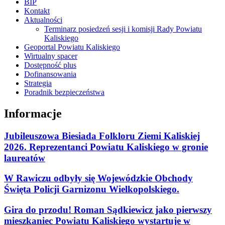
BIP
Kontakt
Aktualności
Terminarz posiedzeń sesji i komisji Rady Powiatu
Kaliskiego
Geoportal Powiatu Kaliskiego
Wirtualny spacer
Dostępność plus
Dofinansowania
Strategia
Poradnik bezpieczeństwa
Informacje
Jubileuszowa Biesiada Folkloru Ziemi Kaliskiej
2026. Reprezentanci Powiatu Kaliskiego w gronie
laureatów
W Rawiczu odbyły się Wojewódzkie Obchody
Święta Policji Garnizonu Wielkopolskiego.
Gira do przodu! Roman Sądkiewicz jako pierwszy
mieszkaniec Powiatu Kaliskiego wystartuje w