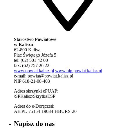
Starostwo Powiatowe
w Kaliszu
62-800 Kalisz
Plac Świętego Józefa 5
tel: (62) 501 42 00
fax: (62) 757 26 22
www.powiat.kalisz.pl
www.bip.powiat.kalisz.pl
e-mail:
powiat@powiat.kalisz.pl
NIP 618-21-08-403
Adres skrzynki ePUAP:
/SPKalisz/SkrytkaESP
Adres do e-Doręczeń:
AE:PL-75154-19034-HBURS-20
Napisz do nas