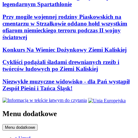
legendarnym Spartathlonie
Przy mogile wojennej rodziny Piaskowskich na
cmentarzu w Strzałkowie oddano hołd wszystkim
ofiarom niemieckiego terroru podczas II wojny
światowej
Konkurs Na Wieniec Dożynkowy Ziemi Kaliskiej
Cykliści podążali śladami drewnianych rzeźb i
twórców ludowych po Ziemi Kaliskiej
Niezwykłe muzyczne widowisko - dla Pań wystąpił
Zespół Pieśni i Tańca Śląsk!
Menu dodatkowe
Menu dodatkowe