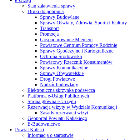
e-Urząd
Stan załatwienia sprawy
Druki do pobrania
Sprawy Budowlane
Sprawy Oświaty, Zdrowia, Sportu i Kultury
Transport
Promocja
Gospodarowanie Mieniem
Powiatowe Centrum Pomocy Rodzinie
Sprawy Geodezyjne i Kartograficzne
Ochrona Środowiska
Powiatowy Rzecznik Konsumentów
Sprawy Komunikacyjne
Sprawy Obywatelskie
Drogi Powiatowe
Nadzór budowlany
Elektroniczna skrzynka podawcza
Platforma e-Usług Publicznych
Strona główna e-Urzędu
Rezerwacja wizyty w Wydziale Komunikacji
Zasady rezerwacji wizyt
Geoportal Powiatu Kaliskiego
E-Budownictwo
Powiat Kaliski
Informacja o starostwie