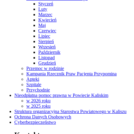
Styczeń
Luty
Marzec
Kwiecień
Maj
Czerwiec
Lipiec
Sierpień
Wrzesień
Październik
Listopad
Grudzień
Przemoc w rodzinie
Kampania Rzecznik Praw Pacjenta Przypomina
Apteki
Szpitale
Przychodnie
Nieodpłatna pomoc prawna w Powiecie Kaliskim
w 2026 roku
w 2025 roku
Struktura organizacyjna Starostwa Powiatowego w Kaliszu
Ochrona Danych Osobowych
Cyberbezpieczeństwo