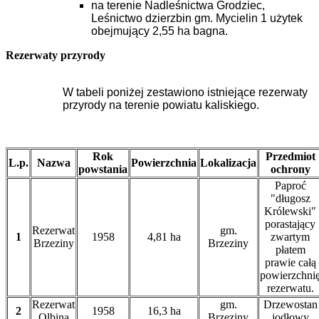
na terenie Nadleśnictwa Grodziec,
Leśnictwo dzierzbin gm. Mycielin 1 użytek
obejmujący 2,55 ha bagna.
Rezerwaty przyrody
W tabeli poniżej zestawiono istniejące rezerwaty
przyrody na terenie powiatu kaliskiego.
Rok
Przedmiot
L.p.
Nazwa
Powierzchnia
Lokalizacja
powstania
ochrony
Paproć
"długosz
Królewski"
porastający
Rezerwat
gm.
1
1958
4,81 ha
zwartym
Brzeziny
Brzeziny
płatem
prawie całą
powierzchni
rezerwatu.
Rezerwat
gm.
Drzewostan
2
1958
16,3 ha
Olbina
Brzeziny
jodłowy