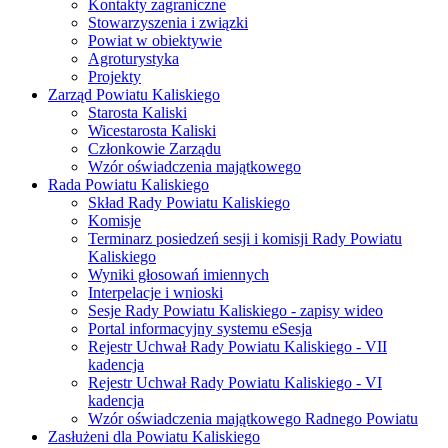
Kontakty zagraniczne
Stowarzyszenia i związki
Powiat w obiektywie
Agroturystyka
Projekty
Zarząd Powiatu Kaliskiego
Starosta Kaliski
Wicestarosta Kaliski
Członkowie Zarządu
Wzór oświadczenia majątkowego
Rada Powiatu Kaliskiego
Skład Rady Powiatu Kaliskiego
Komisje
Terminarz posiedzeń sesji i komisji Rady Powiatu
Kaliskiego
Wyniki głosowań imiennych
Interpelacje i wnioski
Sesje Rady Powiatu Kaliskiego - zapisy wideo
Portal informacyjny systemu eSesja
Rejestr Uchwał Rady Powiatu Kaliskiego - VII
kadencja
Rejestr Uchwał Rady Powiatu Kaliskiego - VI
kadencja
Wzór oświadczenia majątkowego Radnego Powiatu
Zasłużeni dla Powiatu Kaliskiego