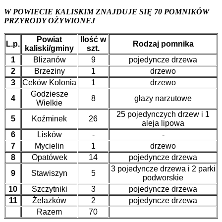
W POWIECIE KALISKIM ZNAJDUJE SIĘ 70 POMNIKÓW
PRZYRODY OŻYWIONEJ
Powiat
Ilość w
L.p.
Rodzaj pomnika
kaliski/gminy
szt.
1
Blizanów
9
pojedyncze drzewa
2
Brzeziny
1
drzewo
3
Ceków Kolonia
1
drzewo
Godziesze
4
8
głazy narzutowe
Wielkie
25 pojedynczych drzew i 1
5
Koźminek
26
aleja lipowa
6
Lisków
-
-
7
Mycielin
1
drzewo
8
Opatówek
14
pojedyncze drzewa
3 pojedyncze drzewa i 2 parki
9
Stawiszyn
5
podworskie
10
Szczytniki
3
pojedyncze drzewa
11
Żelazków
2
pojedyncze drzewa
Razem
70