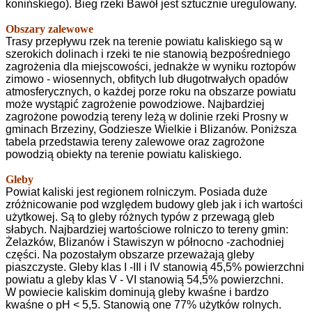
konińskiego). Bieg rzeki Bawół jest sztucznie uregulowany.
Obszary zalewowe
Trasy przepływu rzek na terenie powiatu kaliskiego są w
szerokich dolinach i rzeki te nie stanowią bezpośredniego
zagrożenia dla miejscowości, jednakże w wyniku roztopów
zimowo - wiosennych, obfitych lub długotrwałych opadów
atmosferycznych, o każdej porze roku na obszarze powiatu
może wystąpić zagrożenie powodziowe. Najbardziej
zagrożone powodzią tereny leżą w dolinie rzeki Prosny w
gminach Brzeziny, Godziesze Wielkie i Blizanów. Poniższa
tabela przedstawia tereny zalewowe oraz zagrożone
powodzią obiekty na terenie powiatu kaliskiego.
Gleby
Powiat kaliski jest regionem rolniczym. Posiada duże
zróżnicowanie pod względem budowy gleb jak i ich wartości
użytkowej. Są to gleby różnych typów z przewagą gleb
słabych. Najbardziej wartościowe rolniczo to tereny gmin:
Żelazków, Blizanów i Stawiszyn w północno -zachodniej
części. Na pozostałym obszarze przeważają gleby
piaszczyste. Gleby klas I -IIl i IV stanowią 45,5% powierzchni
powiatu a gleby klas V - VI stanowią 54,5% powierzchni.
W powiecie kaliskim dominują gleby kwaśne i bardzo
kwaśne o pH < 5,5. Stanowią one 77% użytków rolnych.