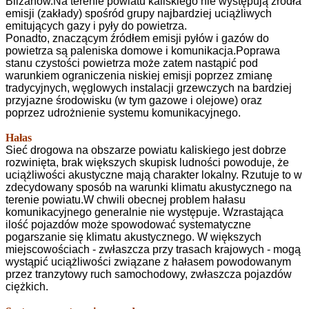
Blizanów.Na terenie powiatu kaliskiego nie występują źródła
emisji (zakłady) spośród grupy najbardziej uciążliwych
emitujących gazy i pyły do powietrza.
Ponadto, znaczącym źródłem emisji pyłów i gazów do
powietrza są paleniska domowe i komunikacja.Poprawa
stanu czystości powietrza może zatem nastąpić pod
warunkiem ograniczenia niskiej emisji poprzez zmianę
tradycyjnych, węglowych instalacji grzewczych na bardziej
przyjazne środowisku (w tym gazowe i olejowe) oraz
poprzez udrożnienie systemu komunikacyjnego.
Hałas
Sieć drogowa na obszarze powiatu kaliskiego jest dobrze
rozwinięta, brak większych skupisk ludności powoduje, że
uciążliwości akustyczne mają charakter lokalny. Rzutuje to w
zdecydowany sposób na warunki klimatu akustycznego na
terenie powiatu.W chwili obecnej problem hałasu
komunikacyjnego generalnie nie występuje. Wzrastająca
ilość pojazdów może spowodować systematyczne
pogarszanie się klimatu akustycznego. W większych
miejscowościach - zwłaszcza przy trasach krajowych - mogą
wystąpić uciążliwości związane z hałasem powodowanym
przez tranzytowy ruch samochodowy, zwłaszcza pojazdów
ciężkich.