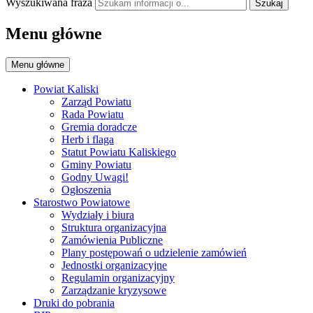
Wyszukiwana fraza
Szukaj
Menu główne
Menu główne
Powiat Kaliski
Zarząd Powiatu
Rada Powiatu
Gremia doradcze
Herb i flaga
Statut Powiatu Kaliskiego
Gminy Powiatu
Godny Uwagi!
Ogłoszenia
Starostwo Powiatowe
Wydziały i biura
Struktura organizacyjna
Zamówienia Publiczne
Plany postępowań o udzielenie zamówień
Jednostki organizacyjne
Regulamin organizacyjny
Zarządzanie kryzysowe
Druki do pobrania