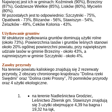
Najwięcej jest ich w gminach: Koźminek (90%), Brzeziny
(87%), Godziesze Wielkie (85%), Lisków (80%), Mycielin
(80%).
W pozostałych jest to odpowiednio: Szczytniki - 75%,
Opatówek - 73%, Blizanów - 56%, Stawiszyn - 54%,
Żelazków - 49%, Ceków Kolonia - 43%.
Użytkowanie gruntów
W strukturze użytkowania gruntów dominują użytki rolne
(około 73%). Powierzchnia lasów i gruntów leśnych stanowi
około 20% ogólnej powierzchni powiatu, przy największym
udziale lasów w gminie Brzeziny - około 43%, a
najmniejszym w gminie Szczytniki - około 4%.
Zasoby przyrody
Na terenie powiatu kaliskiego znajdują się 2 rezerwaty
przyrody, 2 obszary chronionego krajobrazu "Dolina rzeki
Swędrni" oraz "Dolina rzeki Prosny", 70 pomników przyrody
oraz 4 użytki ekologiczne.
na terenie Nadleśnictwa Grodziec,
Leśnictwo Zbiersk gm. Stawiszyn znajdują
się 3 użytki obejmujące 4,39 ha bagna i
19,32 ha łąk,