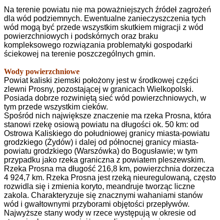
Na terenie powiatu nie ma poważniejszych źródeł zagrożeń
dla wód podziemnych. Ewentualne zanieczyszczenia tych
wód mogą być przede wszystkim skutkiem migracji z wód
powierzchniowych i podskórnych oraz braku
kompleksowego rozwiązania problematyki gospodarki
ściekowej na terenie poszczególnych gmin.
Wody powierzchniowe
Powiat kaliski ziemski położony jest w środkowej części
zlewni Prosny, pozostającej w granicach Wielkopolski.
Posiada dobrze rozwiniętą sieć wód powierzchniowych, w
tym przede wszystkim cieków.
Spośród nich największe znaczenie ma rzeka Prosna, która
stanowi rzekę osiową powiatu na długości ok. 50 km: od
Ostrowa Kaliskiego do południowej granicy miasta-powiatu
grodzkiego (Żydów) i dalej od północnej granicy miasta-
powiatu grodzkiego (Warszówka) do Bogusławie; w tym
przypadku jako rzeka graniczna z powiatem pleszewskim.
Rzeka Prosna ma długość 216,8 km, powierzchnia dorzecza
4 924,7 km. Rzeka Prosna jest rzeką nieuregulowaną, często
rozwidla się i zmienia koryto, meandruje tworząc liczne
zakola. Charakteryzuje się znacznymi wahaniami stanów
wód i gwałtownymi przyborami objętości przepływów.
Najwyższe stany wody w rzece występują w okresie od