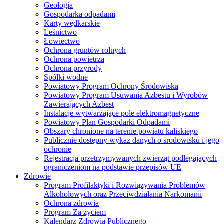
Geologia
Gospodarka odpadami
Karty wędkarskie
Leśnictwo
Łowiectwo
Ochrona gruntów rolnych
Ochrona powietrza
Ochrona przyrody
Spółki wodne
Powiatowy Program Ochrony Środowiska
Powiatowy Program Usuwania Azbestu i Wyrobów
Zawierających Azbest
Instalacje wytwarzające pole elektromagnetyczne
Powiatowy Plan Gospodarki Odpadami
Obszary chronione na terenie powiatu kaliskiego
Publicznie dostępny wykaz danych o środowisku i jego
ochronie
Rejestracja przetrzymywanych zwierząt podlegających
ograniczeniom na podstawie przepisów UE
Zdrowie
Program Profilaktyki i Rozwiązywania Problemów
Alkoholowych oraz Przeciwdziałania Narkomanii
Ochrona zdrowia
Program Za życiem
Kalendarz Zdrowia Publicznego