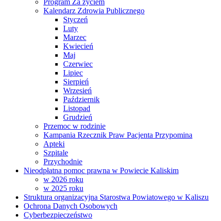
Program Za życiem
Kalendarz Zdrowia Publicznego
Styczeń
Luty
Marzec
Kwiecień
Maj
Czerwiec
Lipiec
Sierpień
Wrzesień
Październik
Listopad
Grudzień
Przemoc w rodzinie
Kampania Rzecznik Praw Pacjenta Przypomina
Apteki
Szpitale
Przychodnie
Nieodpłatna pomoc prawna w Powiecie Kaliskim
w 2026 roku
w 2025 roku
Struktura organizacyjna Starostwa Powiatowego w Kaliszu
Ochrona Danych Osobowych
Cyberbezpieczeństwo