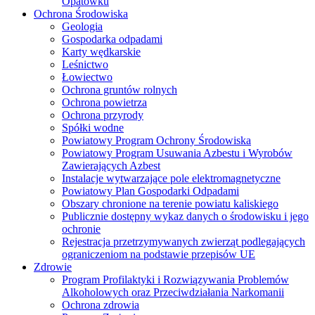
Opatówku
Ochrona Środowiska
Geologia
Gospodarka odpadami
Karty wędkarskie
Leśnictwo
Łowiectwo
Ochrona gruntów rolnych
Ochrona powietrza
Ochrona przyrody
Spółki wodne
Powiatowy Program Ochrony Środowiska
Powiatowy Program Usuwania Azbestu i Wyrobów
Zawierających Azbest
Instalacje wytwarzające pole elektromagnetyczne
Powiatowy Plan Gospodarki Odpadami
Obszary chronione na terenie powiatu kaliskiego
Publicznie dostępny wykaz danych o środowisku i jego
ochronie
Rejestracja przetrzymywanych zwierząt podlegających
ograniczeniom na podstawie przepisów UE
Zdrowie
Program Profilaktyki i Rozwiązywania Problemów
Alkoholowych oraz Przeciwdziałania Narkomanii
Ochrona zdrowia