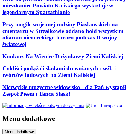
mieszkaniec Powiatu Kaliskiego wystartuje w
legendarnym Spartathlonie
Przy mogile wojennej rodziny Piaskowskich na
cmentarzu w Strzałkowie oddano hołd wszystkim
ofiarom niemieckiego terroru podczas II wojny
światowej
Konkurs Na Wieniec Dożynkowy Ziemi Kaliskiej
Cykliści podążali śladami drewnianych rzeźb i
twórców ludowych po Ziemi Kaliskiej
Niezwykłe muzyczne widowisko - dla Pań wystąpił
Zespół Pieśni i Tańca Śląsk!
Menu dodatkowe
Menu dodatkowe