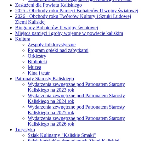
Zasłużeni dla Powiatu Kaliskiego
2025 - Obchody roku Pamięci Bohaterów II wojny światowej
2026 - Obchody roku Twórców Kultury i Sztuki Ludowej
Ziemi Kaliskiej
Biogramy Bohaterów II wojny światowej
Miejsca pamięci i groby wojenne w powiecie kaliskim
Kultura
Zespoły folklorystyczne
Program opieki nad zabytkami
Orkiestry
Biblioteki
Muzea
Kina i teatr
Patronaty Starosty Kaliskiego
Wydarzenia zewnętrzne pod Patronatem Starosty
Kaliskiego na 2023 rok
Wydarzenia zewnętrzne pod Patronatem Starosty
Kaliskiego na 2024 rok
Wydarzenia zewnętrzne pod Patronatem Starosty
Kaliskiego na 2025 rok
Wydarzenia zewnętrzne pod Patronatem Starosty
Kaliskiego na 2026 rok
Turystyka
Szlak Kulinarny "Kaliskie Smaki"
Szlak kościołów drewnianych Ziemi Kaliskiej