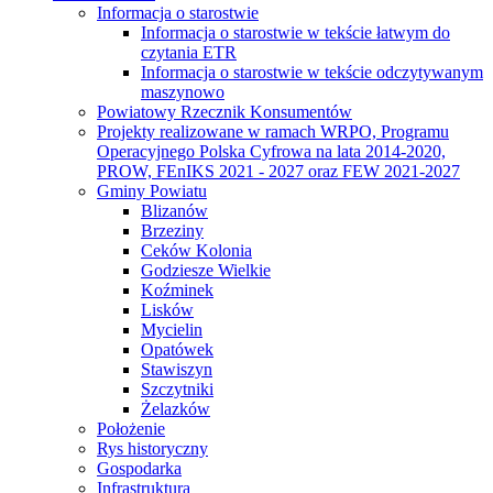
Informacja o starostwie
Informacja o starostwie w tekście łatwym do
czytania ETR
Informacja o starostwie w tekście odczytywanym
maszynowo
Powiatowy Rzecznik Konsumentów
Projekty realizowane w ramach WRPO, Programu
Operacyjnego Polska Cyfrowa na lata 2014-2020,
PROW, FEnIKS 2021 - 2027 oraz FEW 2021-2027
Gminy Powiatu
Blizanów
Brzeziny
Ceków Kolonia
Godziesze Wielkie
Koźminek
Lisków
Mycielin
Opatówek
Stawiszyn
Szczytniki
Żelazków
Położenie
Rys historyczny
Gospodarka
Infrastruktura