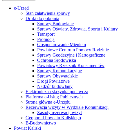
e-Urząd
Stan załatwienia sprawy
Druki do pobrania
Sprawy Budowlane
Sprawy Oświaty, Zdrowia, Sportu i Kultury
Transport
Promocja
Gospodarowanie Mieniem
Powiatowe Centrum Pomocy Rodzinie
Sprawy Geodezyjne i Kartograficzne
Ochrona Środowiska
Powiatowy Rzecznik Konsumentów
Sprawy Komunikacyjne
Sprawy Obywatelskie
Drogi Powiatowe
Nadzór budowlany
Elektroniczna skrzynka podawcza
Platforma e-Usług Publicznych
Strona główna e-Urzędu
Rezerwacja wizyty w Wydziale Komunikacji
Zasady rezerwacji wizyt
Geoportal Powiatu Kaliskiego
E-Budownictwo
Powiat Kaliski