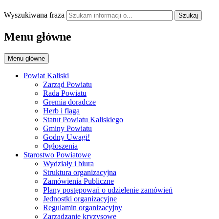
Wyszukiwana fraza
Szukaj
Menu główne
Menu główne
Powiat Kaliski
Zarząd Powiatu
Rada Powiatu
Gremia doradcze
Herb i flaga
Statut Powiatu Kaliskiego
Gminy Powiatu
Godny Uwagi!
Ogłoszenia
Starostwo Powiatowe
Wydziały i biura
Struktura organizacyjna
Zamówienia Publiczne
Plany postępowań o udzielenie zamówień
Jednostki organizacyjne
Regulamin organizacyjny
Zarządzanie kryzysowe