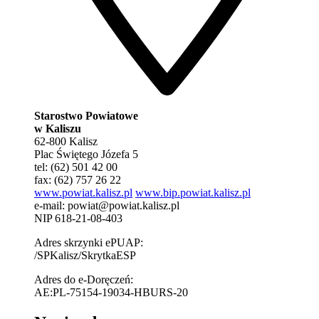
Starostwo Powiatowe
w Kaliszu
62-800 Kalisz
Plac Świętego Józefa 5
tel: (62) 501 42 00
fax: (62) 757 26 22
www.powiat.kalisz.pl
www.bip.powiat.kalisz.pl
e-mail:
powiat@powiat.kalisz.pl
NIP 618-21-08-403
Adres skrzynki ePUAP:
/SPKalisz/SkrytkaESP
Adres do e-Doręczeń:
AE:PL-75154-19034-HBURS-20