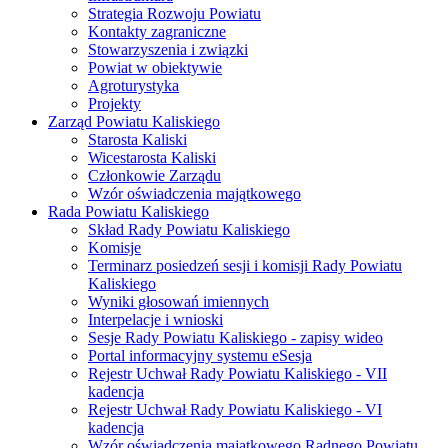
Strategia Rozwoju Powiatu
Kontakty zagraniczne
Stowarzyszenia i związki
Powiat w obiektywie
Agroturystyka
Projekty
Zarząd Powiatu Kaliskiego
Starosta Kaliski
Wicestarosta Kaliski
Członkowie Zarządu
Wzór oświadczenia majątkowego
Rada Powiatu Kaliskiego
Skład Rady Powiatu Kaliskiego
Komisje
Terminarz posiedzeń sesji i komisji Rady Powiatu
Kaliskiego
Wyniki głosowań imiennych
Interpelacje i wnioski
Sesje Rady Powiatu Kaliskiego - zapisy wideo
Portal informacyjny systemu eSesja
Rejestr Uchwał Rady Powiatu Kaliskiego - VII
kadencja
Rejestr Uchwał Rady Powiatu Kaliskiego - VI
kadencja
Wzór oświadczenia majątkowego Radnego Powiatu