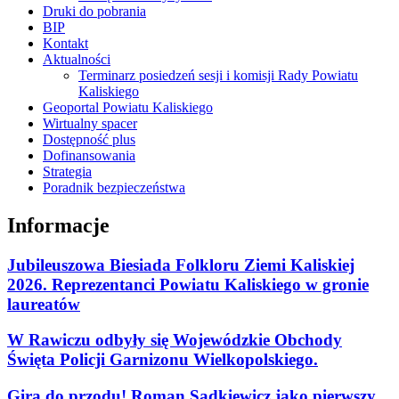
Druki do pobrania
BIP
Kontakt
Aktualności
Terminarz posiedzeń sesji i komisji Rady Powiatu
Kaliskiego
Geoportal Powiatu Kaliskiego
Wirtualny spacer
Dostępność plus
Dofinansowania
Strategia
Poradnik bezpieczeństwa
Informacje
Jubileuszowa Biesiada Folkloru Ziemi Kaliskiej
2026. Reprezentanci Powiatu Kaliskiego w gronie
laureatów
W Rawiczu odbyły się Wojewódzkie Obchody
Święta Policji Garnizonu Wielkopolskiego.
Gira do przodu! Roman Sądkiewicz jako pierwszy