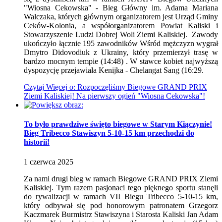
"Wiosna Cekowska" - Bieg Główny im. Adama Mariana
Walczaka, których głównym organizatorem jest Urząd Gminy
Ceków-Kolonia, a współorganizatorem Powiat Kaliski i
Stowarzyszenie Ludzi Dobrej Woli Ziemi Kaliskiej. Zawody
ukończyło łącznie 195 zawodników Wśród mężczyzn wygrał
Dmytro Didovodiuk z Ukrainy, który przemierzył trasę w
bardzo mocnym tempie (14:48) . W stawce kobiet najwyższą
dyspozycję przejawiała Kenijka - Chelangat Sang (16:29.
Czytaj
Więcej
o: Rozpoczęliśmy Biegowe GRAND PRIX
Ziemi Kaliskiej! Na pierwszy ogień "Wiosna Cekowska"!
To było prawdziwe święto biegowe w Starym Kiączynie!
Bieg Tribecco Stawiszyn 5-10-15 km przechodzi do
historii!
1
czerwca
2025
Za nami drugi bieg w ramach Biegowe GRAND PRIX Ziemi
Kaliskiej. Tym razem pasjonaci tego pięknego sportu stanęli
do rywalizacji w ramach VII Biegu Tribecco 5-10-15 km,
który odbywał się pod honorowym patronatem Grzegorz
Kaczmarek Burmistrz Stawiszyna i Starosta Kaliski Jan Adam