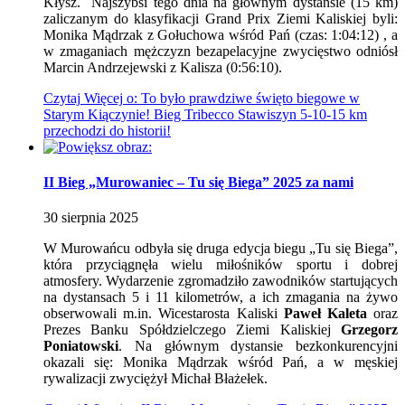
Kłysz. Najszybsi tego dnia na głównym dystansie (15 km)
zaliczanym do klasyfikacji Grand Prix Ziemi Kaliskiej byli:
Monika Mądrzak z Gołuchowa wśród Pań (czas: 1:04:12) , a
w zmaganiach mężczyzn bezapelacyjne zwycięstwo odniósł
Marcin Andrzejewski z Kalisza (0:56:10).
Czytaj
Więcej
o: To było prawdziwe święto biegowe w
Starym Kiączynie! Bieg Tribecco Stawiszyn 5-10-15 km
przechodzi do historii!
II Bieg „Murowaniec – Tu się Biega” 2025 za nami
30
sierpnia
2025
W Murowańcu odbyła się druga edycja biegu „Tu się Biega”,
która przyciągnęła wielu miłośników sportu i dobrej
atmosfery. Wydarzenie zgromadziło zawodników startujących
na dystansach 5 i 11 kilometrów, a ich zmagania na żywo
obserwowali m.in. Wicestarosta Kaliski
Paweł Kaleta
oraz
Prezes Banku Spółdzielczego Ziemi Kaliskiej
Grzegorz
Poniatowski
. Na głównym dystansie bezkonkurencyjni
okazali się: Monika Mądrzak wśród Pań, a w męskiej
rywalizacji zwyciężył Michał Błażełek.