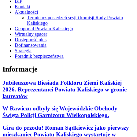
BIP
Kontakt
Aktualności
Terminarz posiedzeń sesji i komisji Rady Powiatu
Kaliskiego
Geoportal Powiatu Kaliskiego
Wirtualny spacer
Dostępność plus
Dofinansowania
Strategia
Poradnik bezpieczeństwa
Informacje
Jubileuszowa Biesiada Folkloru Ziemi Kaliskiej
2026. Reprezentanci Powiatu Kaliskiego w gronie
laureatów
W Rawiczu odbyły się Wojewódzkie Obchody
Święta Policji Garnizonu Wielkopolskiego.
Gira do przodu! Roman Sądkiewicz jako pierwszy
mieszkaniec Powiatu Kaliskiego wystartuje w