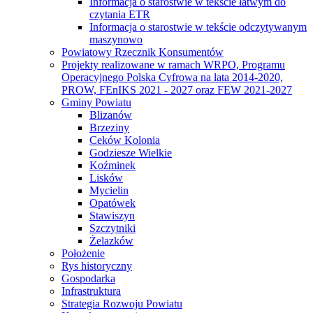
Informacja o starostwie w tekście łatwym do
czytania ETR
Informacja o starostwie w tekście odczytywanym
maszynowo
Powiatowy Rzecznik Konsumentów
Projekty realizowane w ramach WRPO, Programu
Operacyjnego Polska Cyfrowa na lata 2014-2020,
PROW, FEnIKS 2021 - 2027 oraz FEW 2021-2027
Gminy Powiatu
Blizanów
Brzeziny
Ceków Kolonia
Godziesze Wielkie
Koźminek
Lisków
Mycielin
Opatówek
Stawiszyn
Szczytniki
Żelazków
Położenie
Rys historyczny
Gospodarka
Infrastruktura
Strategia Rozwoju Powiatu