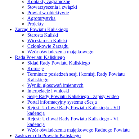
Kontakty zagraniczne
Stowarzyszenia i związki
Powiat w obiektywie
Agroturystyka
Projekty
Zarząd Powiatu Kaliskiego
Starosta Kaliski
Wicestarosta Kaliski
Członkowie Zarządu
Wzór oświadczenia majątkowego
Rada Powiatu Kaliskiego
Skład Rady Powiatu Kaliskiego
Komisje
Terminarz posiedzeń sesji i komisji Rady Powiatu
Kaliskiego
Wyniki głosowań imiennych
Interpelacje i wnioski
Sesje Rady Powiatu Kaliskiego - zapisy wideo
Portal informacyjny systemu eSesja
Rejestr Uchwał Rady Powiatu Kaliskiego - VII
kadencja
Rejestr Uchwał Rady Powiatu Kaliskiego - VI
kadencja
Wzór oświadczenia majątkowego Radnego Powiatu
Zasłużeni dla Powiatu Kaliskiego