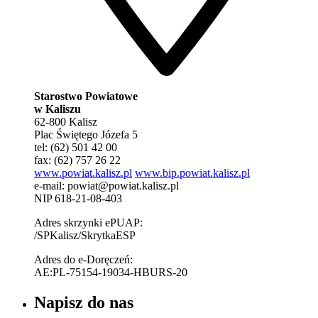
Starostwo Powiatowe
w Kaliszu
62-800 Kalisz
Plac Świętego Józefa 5
tel: (62) 501 42 00
fax: (62) 757 26 22
www.powiat.kalisz.pl
www.bip.powiat.kalisz.pl
e-mail:
powiat@powiat.kalisz.pl
NIP 618-21-08-403
Adres skrzynki ePUAP:
/SPKalisz/SkrytkaESP
Adres do e-Doręczeń:
AE:PL-75154-19034-HBURS-20
Napisz do nas