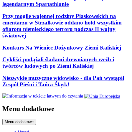
legendarnym Spartathlonie
Przy mogile wojennej rodziny Piaskowskich na
cmentarzu w Strzałkowie oddano hołd wszystkim
ofiarom niemieckiego terroru podczas II wojny
światowej
Konkurs Na Wieniec Dożynkowy Ziemi Kaliskiej
Cykliści podążali śladami drewnianych rzeźb i
twórców ludowych po Ziemi Kaliskiej
Niezwykłe muzyczne widowisko - dla Pań wystąpił
Zespół Pieśni i Tańca Śląsk!
Menu dodatkowe
Menu dodatkowe