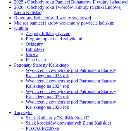
2025 - Obchody roku Pamięci Bohaterów II wojny światowej
2026 - Obchody roku Twórców Kultury i Sztuki Ludowej
Ziemi Kaliskiej
Biogramy Bohaterów II wojny światowej
Miejsca pamięci i groby wojenne w powiecie kaliskim
Kultura
Zespoły folklorystyczne
Program opieki nad zabytkami
Orkiestry
Biblioteki
Muzea
Kina i teatr
Patronaty Starosty Kaliskiego
Wydarzenia zewnętrzne pod Patronatem Starosty
Kaliskiego na 2023 rok
Wydarzenia zewnętrzne pod Patronatem Starosty
Kaliskiego na 2024 rok
Wydarzenia zewnętrzne pod Patronatem Starosty
Kaliskiego na 2025 rok
Wydarzenia zewnętrzne pod Patronatem Starosty
Kaliskiego na 2026 rok
Turystyka
Szlak Kulinarny "Kaliskie Smaki"
Szlak kościołów drewnianych Ziemi Kaliskiej
Puszcza Pyzdrska