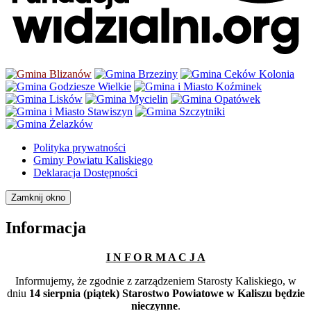
Polityka prywatności
Gminy Powiatu Kaliskiego
Deklaracja Dostępności
Zamknij okno
Informacja
I N F O R M A C J A
Informujemy, że zgodnie z zarządzeniem Starosty Kaliskiego, w
dniu
14 sierpnia (piątek) Starostwo Powiatowe w Kaliszu będzie
nieczynne
.