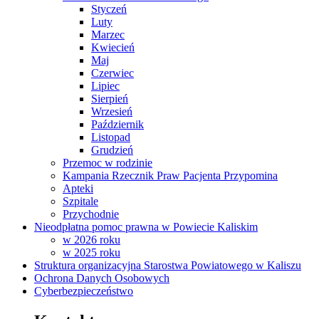
Styczeń
Luty
Marzec
Kwiecień
Maj
Czerwiec
Lipiec
Sierpień
Wrzesień
Październik
Listopad
Grudzień
Przemoc w rodzinie
Kampania Rzecznik Praw Pacjenta Przypomina
Apteki
Szpitale
Przychodnie
Nieodpłatna pomoc prawna w Powiecie Kaliskim
w 2026 roku
w 2025 roku
Struktura organizacyjna Starostwa Powiatowego w Kaliszu
Ochrona Danych Osobowych
Cyberbezpieczeństwo