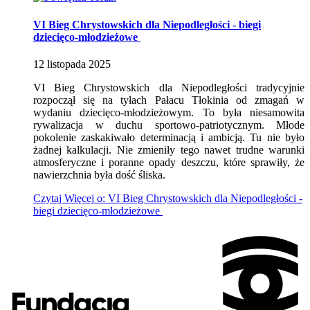
VI Bieg Chrystowskich dla Niepodległości - biegi
dziecięco-młodzieżowe
12
listopada
2025
VI Bieg Chrystowskich dla Niepodległości tradycyjnie
rozpoczął się na tyłach Pałacu Tłokinia od zmagań w
wydaniu dziecięco-młodzieżowym. To była niesamowita
rywalizacja w duchu sportowo-patriotycznym. Młode
pokolenie zaskakiwało determinacją i ambicją. Tu nie było
żadnej kalkulacji. Nie zmieniły tego nawet trudne warunki
atmosferyczne i poranne opady deszczu, które sprawiły, że
nawierzchnia była dość śliska.
Czytaj
Więcej
o: VI Bieg Chrystowskich dla Niepodległości -
biegi dziecięco-młodzieżowe