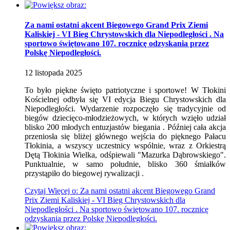
Za nami ostatni akcent Biegowego Grand Prix Ziemi
Kaliskiej - VI Bieg Chrystowskich dla Niepodległości . Na
sportowo świętowano 107. rocznicę odzyskania przez
Polskę Niepodległości.
12
listopada
2025
To było piękne święto patriotyczne i sportowe! W Tłokini
Kościelnej odbyła się VI edycja Biegu Chrystowskich dla
Niepodległości. Wydarzenie rozpoczęło się tradycyjnie od
biegów dziecięco-młodzieżowych, w których wzięło udział
blisko 200 młodych entuzjastów biegania . Później cała akcja
przeniosła się bliżej głównego wejścia do pięknego Pałacu
Tłokinia, a wszyscy uczestnicy wspólnie, wraz z Orkiestrą
Dętą Tłokinia Wielka, odśpiewali "Mazurka Dąbrowskiego".
Punktualnie, w samo południe, blisko 360 śmiałków
przystąpiło do biegowej rywalizacji .
Czytaj
Więcej
o: Za nami ostatni akcent Biegowego Grand
Prix Ziemi Kaliskiej - VI Bieg Chrystowskich dla
Niepodległości . Na sportowo świętowano 107. rocznicę
odzyskania przez Polskę Niepodległości.