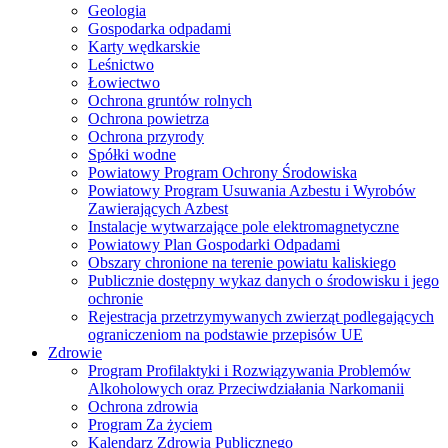
Geologia
Gospodarka odpadami
Karty wędkarskie
Leśnictwo
Łowiectwo
Ochrona gruntów rolnych
Ochrona powietrza
Ochrona przyrody
Spółki wodne
Powiatowy Program Ochrony Środowiska
Powiatowy Program Usuwania Azbestu i Wyrobów
Zawierających Azbest
Instalacje wytwarzające pole elektromagnetyczne
Powiatowy Plan Gospodarki Odpadami
Obszary chronione na terenie powiatu kaliskiego
Publicznie dostępny wykaz danych o środowisku i jego
ochronie
Rejestracja przetrzymywanych zwierząt podlegających
ograniczeniom na podstawie przepisów UE
Zdrowie
Program Profilaktyki i Rozwiązywania Problemów
Alkoholowych oraz Przeciwdziałania Narkomanii
Ochrona zdrowia
Program Za życiem
Kalendarz Zdrowia Publicznego