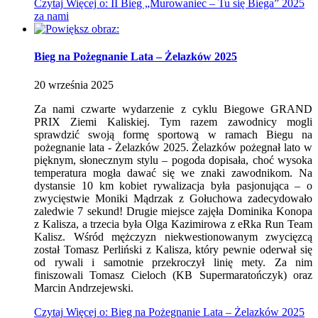
Czytaj
Więcej
o: II Bieg „Murowaniec – Tu się Biega” 2025
za nami
Bieg na Pożegnanie Lata – Żelazków 2025
20
września
2025
Za nami czwarte wydarzenie z cyklu Biegowe GRAND
PRIX Ziemi Kaliskiej. Tym razem zawodnicy mogli
sprawdzić swoją formę sportową w ramach Biegu na
pożegnanie lata - Żelazków 2025. Żelazków pożegnał lato w
pięknym, słonecznym stylu – pogoda dopisała, choć wysoka
temperatura mogła dawać się we znaki zawodnikom. Na
dystansie 10 km kobiet rywalizacja była pasjonująca – o
zwycięstwie Moniki Mądrzak z Gołuchowa zadecydowało
zaledwie 7 sekund! Drugie miejsce zajęła Dominika Konopa
z Kalisza, a trzecia była Olga Kazimirowa z eRka Run Team
Kalisz. Wśród mężczyzn niekwestionowanym zwycięzcą
został Tomasz Perliński z Kalisza, który pewnie oderwał się
od rywali i samotnie przekroczył linię mety. Za nim
finiszowali Tomasz Cieloch (KB Supermaratończyk) oraz
Marcin Andrzejewski.
Czytaj
Więcej
o: Bieg na Pożegnanie Lata – Żelazków 2025