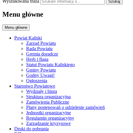
Wyszukiwana fraza
Szukaj
Menu główne
Menu główne
Powiat Kaliski
Zarząd Powiatu
Rada Powiatu
Gremia doradcze
Herb i flaga
Statut Powiatu Kaliskiego
Gminy Powiatu
Godny Uwagi!
Ogłoszenia
Starostwo Powiatowe
Wydziały i biura
Struktura organizacyjna
Zamówienia Publiczne
Plany postępowań o udzielenie zamówień
Jednostki organizacyjne
Regulamin organizacyjny
Zarządzanie kryzysowe
Druki do pobrania