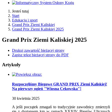
Jesteś tutaj
Start
Edukacja i sport
Grand Prix Ziemi Kaliskiej
Grand Prix Ziemi Kaliskiej 2025
Grand Prix Ziemi Kaliskiej 2025
Drukuj zawartość bieżącej strony
Zapisz tekst bieżącej strony do PDF
Artykuły
Rozpoczęliśmy Biegowe GRAND PRIX Ziemi Kaliskiej!
Na pierwszy ogień "Wiosna Cekowska"!
30
kwietnia
2025
A jeśli początek zmagań to tradycyjnie zawodnicy zmierzyli
się z dystansem km w ramach XXXIV Biegów Ulicznych