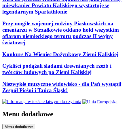
mieszkaniec Powiatu Kaliskiego wystartuje w
legendarnym Spartathlonie
Przy mogile wojennej rodziny Piaskowskich na
cmentarzu w Strzałkowie oddano hołd wszystkim
ofiarom niemieckiego terroru podczas II wojny
światowej
Konkurs Na Wieniec Dożynkowy Ziemi Kaliskiej
Cykliści podążali śladami drewnianych rzeźb i
twórców ludowych po Ziemi Kaliskiej
Niezwykłe muzyczne widowisko - dla Pań wystąpił
Zespół Pieśni i Tańca Śląsk!
Menu dodatkowe
Menu dodatkowe