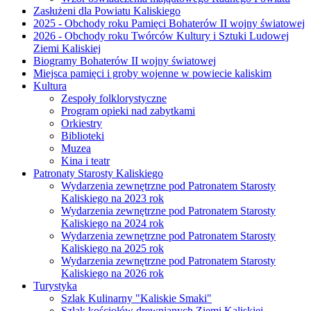
Zasłużeni dla Powiatu Kaliskiego
2025 - Obchody roku Pamięci Bohaterów II wojny światowej
2026 - Obchody roku Twórców Kultury i Sztuki Ludowej
Ziemi Kaliskiej
Biogramy Bohaterów II wojny światowej
Miejsca pamięci i groby wojenne w powiecie kaliskim
Kultura
Zespoły folklorystyczne
Program opieki nad zabytkami
Orkiestry
Biblioteki
Muzea
Kina i teatr
Patronaty Starosty Kaliskiego
Wydarzenia zewnętrzne pod Patronatem Starosty
Kaliskiego na 2023 rok
Wydarzenia zewnętrzne pod Patronatem Starosty
Kaliskiego na 2024 rok
Wydarzenia zewnętrzne pod Patronatem Starosty
Kaliskiego na 2025 rok
Wydarzenia zewnętrzne pod Patronatem Starosty
Kaliskiego na 2026 rok
Turystyka
Szlak Kulinarny "Kaliskie Smaki"
Szlak kościołów drewnianych Ziemi Kaliskiej