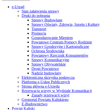
e-Urząd
Stan załatwienia sprawy
Druki do pobrania
Sprawy Budowlane
Sprawy Oświaty, Zdrowia, Sportu i Kultury
Transport
Promocja
Gospodarowanie Mieniem
Powiatowe Centrum Pomocy Rodzinie
Sprawy Geodezyjne i Kartograficzne
Ochrona Środowiska
Powiatowy Rzecznik Konsumentów
Sprawy Komunikacyjne
Sprawy Obywatelskie
Drogi Powiatowe
Nadzór budowlany
Elektroniczna skrzynka podawcza
Platforma e-Usług Publicznych
Strona główna e-Urzędu
Rezerwacja wizyty w Wydziale Komunikacji
Zasady rezerwacji wizyt
Geoportal Powiatu Kaliskiego
E-Budownictwo
Powiat Kaliski