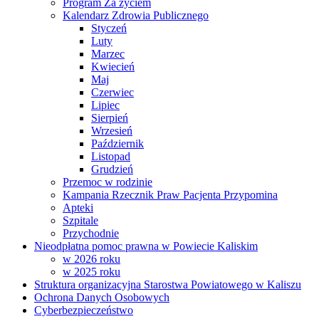
Program Za życiem
Kalendarz Zdrowia Publicznego
Styczeń
Luty
Marzec
Kwiecień
Maj
Czerwiec
Lipiec
Sierpień
Wrzesień
Październik
Listopad
Grudzień
Przemoc w rodzinie
Kampania Rzecznik Praw Pacjenta Przypomina
Apteki
Szpitale
Przychodnie
Nieodpłatna pomoc prawna w Powiecie Kaliskim
w 2026 roku
w 2025 roku
Struktura organizacyjna Starostwa Powiatowego w Kaliszu
Ochrona Danych Osobowych
Cyberbezpieczeństwo