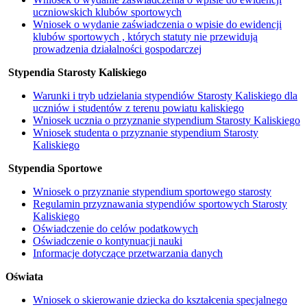
uczniowskich klubów sportowych
Wniosek o wydanie zaświadczenia o wpisie do ewidencji
klubów sportowych , których statuty nie przewidują
prowadzenia działalności gospodarczej
Stypendia Starosty Kaliskiego
Warunki i tryb udzielania stypendiów Starosty Kaliskiego dla
uczniów i studentów z terenu powiatu kaliskiego
Wniosek ucznia o przyznanie stypendium Starosty Kaliskiego
Wniosek studenta o przyznanie stypendium Starosty
Kaliskiego
Stypendia Sportowe
Wniosek o przyznanie stypendium sportowego starosty
Regulamin przyznawania stypendiów sportowych Starosty
Kaliskiego
Oświadczenie do celów podatkowych
Oświadczenie o kontynuacji nauki
Informacje dotyczące przetwarzania danych
Oświata
Wniosek o skierowanie dziecka do kształcenia specjalnego