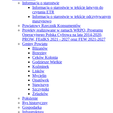
Informacja o starostwie
Informacja o starostwie w tekście łatwym do
czytania ETR
Informacja o starostwie w tekście odczytywanym
maszynowo
Powiatowy Rzecznik Konsumentów
Projekty realizowane w ramach WRPO, Programu
Operacyjnego Polska Cyfrowa na lata 2014-2020,
PROW, FEnIKS 2021 - 2027 oraz FEW 2021-2027
Gminy Powiatu
Blizanów
Brzeziny
Ceków Kolonia
Godziesze Wielkie
Koźminek
Lisków
Mycielin
Opatówek
Stawiszyn
Szczytniki
Żelazków
Położenie
Rys historyczny
Gospodarka
Infrastruktura