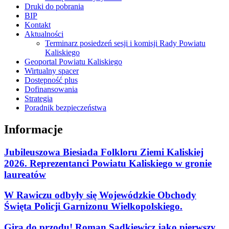
Druki do pobrania
BIP
Kontakt
Aktualności
Terminarz posiedzeń sesji i komisji Rady Powiatu
Kaliskiego
Geoportal Powiatu Kaliskiego
Wirtualny spacer
Dostępność plus
Dofinansowania
Strategia
Poradnik bezpieczeństwa
Informacje
Jubileuszowa Biesiada Folkloru Ziemi Kaliskiej
2026. Reprezentanci Powiatu Kaliskiego w gronie
laureatów
W Rawiczu odbyły się Wojewódzkie Obchody
Święta Policji Garnizonu Wielkopolskiego.
Gira do przodu! Roman Sądkiewicz jako pierwszy