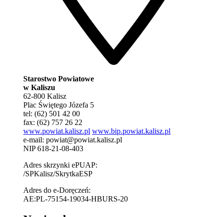
Starostwo Powiatowe
w Kaliszu
62-800 Kalisz
Plac Świętego Józefa 5
tel: (62) 501 42 00
fax: (62) 757 26 22
www.powiat.kalisz.pl
www.bip.powiat.kalisz.pl
e-mail:
powiat@powiat.kalisz.pl
NIP 618-21-08-403
Adres skrzynki ePUAP:
/SPKalisz/SkrytkaESP
Adres do e-Doręczeń:
AE:PL-75154-19034-HBURS-20