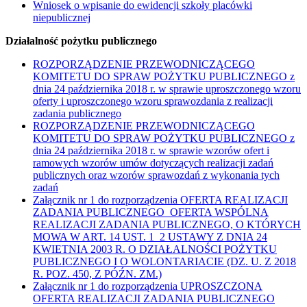
Wniosek o wpisanie do ewidencji szkoły placówki
niepublicznej
Działalność pożytku publicznego
ROZPORZĄDZENIE PRZEWODNICZĄCEGO
KOMITETU DO SPRAW POŻYTKU PUBLICZNEGO z
dnia 24 października 2018 r. w sprawie uproszczonego wzoru
oferty i uproszczonego wzoru sprawozdania z realizacji
zadania publicznego
ROZPORZĄDZENIE PRZEWODNICZĄCEGO
KOMITETU DO SPRAW POŻYTKU PUBLICZNEGO z
dnia 24 października 2018 r. w sprawie wzorów ofert i
ramowych wzorów umów dotyczących realizacji zadań
publicznych oraz wzorów sprawozdań z wykonania tych
zadań
Załącznik nr 1 do rozporządzenia OFERTA REALIZACJI
ZADANIA PUBLICZNEGO OFERTA WSPÓLNA
REALIZACJI ZADANIA PUBLICZNEGO, O KTÓRYCH
MOWA W ART. 14 UST. 1 2 USTAWY Z DNIA 24
KWIETNIA 2003 R. O DZIAŁALNOŚCI POŻYTKU
PUBLICZNEGO I O WOLONTARIACIE (DZ. U. Z 2018
R. POZ. 450, Z PÓŹN. ZM.)
Załącznik nr 1 do rozporządzenia UPROSZCZONA
OFERTA REALIZACJI ZADANIA PUBLICZNEGO