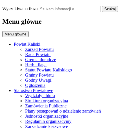
Wyszukiwana fraza
Szukaj
Menu główne
Menu główne
Powiat Kaliski
Zarząd Powiatu
Rada Powiatu
Gremia doradcze
Herb i flaga
Statut Powiatu Kaliskiego
Gminy Powiatu
Godny Uwagi!
Ogłoszenia
Starostwo Powiatowe
Wydziały i biura
Struktura organizacyjna
Zamówienia Publiczne
Plany postępowań o udzielenie zamówień
Jednostki organizacyjne
Regulamin organizacyjny
Zarządzanie kryzysowe