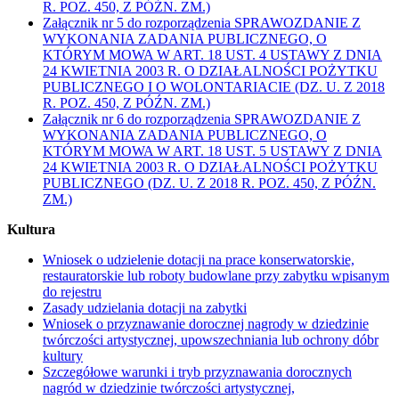
R. POZ. 450, Z PÓŹN. ZM.)
Załącznik nr 5 do rozporządzenia SPRAWOZDANIE Z
WYKONANIA ZADANIA PUBLICZNEGO, O
KTÓRYM MOWA W ART. 18 UST. 4 USTAWY Z DNIA
24 KWIETNIA 2003 R. O DZIAŁALNOŚCI POŻYTKU
PUBLICZNEGO I O WOLONTARIACIE (DZ. U. Z 2018
R. POZ. 450, Z PÓŹN. ZM.)
Załącznik nr 6 do rozporządzenia SPRAWOZDANIE Z
WYKONANIA ZADANIA PUBLICZNEGO, O
KTÓRYM MOWA W ART. 18 UST. 5 USTAWY Z DNIA
24 KWIETNIA 2003 R. O DZIAŁALNOŚCI POŻYTKU
PUBLICZNEGO (DZ. U. Z 2018 R. POZ. 450, Z PÓŹN.
ZM.)
Kultura
Wniosek o udzielenie dotacji na prace konserwatorskie,
restauratorskie lub roboty budowlane przy zabytku wpisanym
do rejestru
Zasady udzielania dotacji na zabytki
Wniosek o przyznawanie dorocznej nagrody w dziedzinie
twórczości artystycznej, upowszechniania lub ochrony dóbr
kultury
Szczegółowe warunki i tryb przyznawania dorocznych
nagród w dziedzinie twórczości artystycznej,