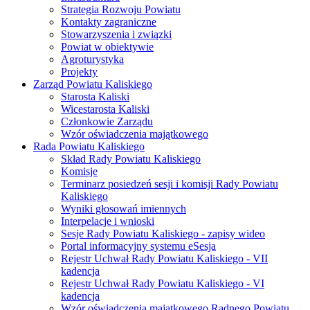
Strategia Rozwoju Powiatu
Kontakty zagraniczne
Stowarzyszenia i związki
Powiat w obiektywie
Agroturystyka
Projekty
Zarząd Powiatu Kaliskiego
Starosta Kaliski
Wicestarosta Kaliski
Członkowie Zarządu
Wzór oświadczenia majątkowego
Rada Powiatu Kaliskiego
Skład Rady Powiatu Kaliskiego
Komisje
Terminarz posiedzeń sesji i komisji Rady Powiatu
Kaliskiego
Wyniki głosowań imiennych
Interpelacje i wnioski
Sesje Rady Powiatu Kaliskiego - zapisy wideo
Portal informacyjny systemu eSesja
Rejestr Uchwał Rady Powiatu Kaliskiego - VII
kadencja
Rejestr Uchwał Rady Powiatu Kaliskiego - VI
kadencja
Wzór oświadczenia majątkowego Radnego Powiatu