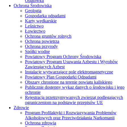
Opatówku
Ochrona Środowiska
Geologia
Gospodarka odpadami
Karty wędkarskie
Leśnictwo
Łowiectwo
Ochrona gruntów rolnych
Ochrona powietrza
Ochrona przyrody
Spółki wodne
Powiatowy Program Ochrony Środowiska
Powiatowy Program Usuwania Azbestu i Wyrobów
Zawierających Azbest
Instalacje wytwarzające pole elektromagnetyczne
Powiatowy Plan Gospodarki Odpadami
Obszary chronione na terenie powiatu kaliskiego
Publicznie dostępny wykaz danych o środowisku i jego
ochronie
Rejestracja przetrzymywanych zwierząt podlegających
ograniczeniom na podstawie przepisów UE
Zdrowie
Program Profilaktyki i Rozwiązywania Problemów
Alkoholowych oraz Przeciwdziałania Narkomanii
Ochrona zdrowia