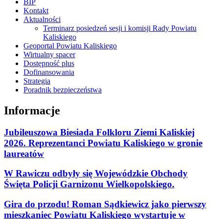
BIP
Kontakt
Aktualności
Terminarz posiedzeń sesji i komisji Rady Powiatu
Kaliskiego
Geoportal Powiatu Kaliskiego
Wirtualny spacer
Dostępność plus
Dofinansowania
Strategia
Poradnik bezpieczeństwa
Informacje
Jubileuszowa Biesiada Folkloru Ziemi Kaliskiej
2026. Reprezentanci Powiatu Kaliskiego w gronie
laureatów
W Rawiczu odbyły się Wojewódzkie Obchody
Święta Policji Garnizonu Wielkopolskiego.
Gira do przodu! Roman Sądkiewicz jako pierwszy
mieszkaniec Powiatu Kaliskiego wystartuje w