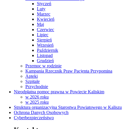
Styczeń
Luty
Marzec
Kwiecień
Maj
Czerwiec
Lipiec
Sierpień
Wrzesień
Październik
Listopad
Grudzień
Przemoc w rodzinie
Kampania Rzecznik Praw Pacjenta Przypomina
Apteki
Szpitale
Przychodnie
Nieodpłatna pomoc prawna w Powiecie Kaliskim
w 2026 roku
w 2025 roku
Struktura organizacyjna Starostwa Powiatowego w Kaliszu
Ochrona Danych Osobowych
Cyberbezpieczeństwo