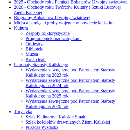
2025 - Obchody roku Pamięci Bohaterów II wojny światowej
2026 - Obchody roku Twórców Kultury i Sztuki Ludowej
Ziemi Kaliskiej
Biogramy Bohaterów II wojny światowej
Miejsca pamięci i groby wojenne w powiecie kaliskim
Kultura
Zespoły folklorystyczne
Program opieki nad zabytkami
Orkiestry
Biblioteki
Muzea
Kina i teatr
Patronaty Starosty Kaliskiego
Wydarzenia zewnętrzne pod Patronatem Starosty
Kaliskiego na 2023 rok
Wydarzenia zewnętrzne pod Patronatem Starosty
Kaliskiego na 2024 rok
Wydarzenia zewnętrzne pod Patronatem Starosty
Kaliskiego na 2025 rok
Wydarzenia zewnętrzne pod Patronatem Starosty
Kaliskiego na 2026 rok
Turystyka
Szlak Kulinarny "Kaliskie Smaki"
Szlak kościołów drewnianych Ziemi Kaliskiej
Puszcza Pyzdrska