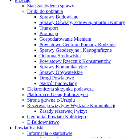
e-Urząd
Stan załatwienia sprawy
Druki do pobrania
Sprawy Budowlane
Sprawy Oświaty, Zdrowia, Sportu i Kultury
Transport
Promocja
Gospodarowanie Mieniem
Powiatowe Centrum Pomocy Rodzinie
Sprawy Geodezyjne i Kartograficzne
Ochrona Środowiska
Powiatowy Rzecznik Konsumentów
Sprawy Komunikacyjne
Sprawy Obywatelskie
Drogi Powiatowe
Nadzór budowlany
Elektroniczna skrzynka podawcza
Platforma e-Usług Publicznych
Strona główna e-Urzędu
Rezerwacja wizyty w Wydziale Komunikacji
Zasady rezerwacji wizyt
Geoportal Powiatu Kaliskiego
E-Budownictwo
Powiat Kaliski
Informacja o starostwie