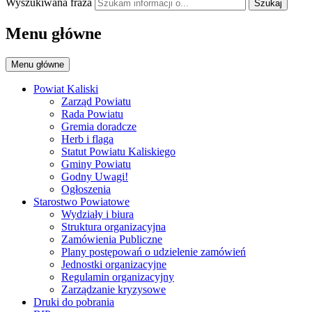
Wyszukiwana fraza
Szukaj
Menu główne
Menu główne
Powiat Kaliski
Zarząd Powiatu
Rada Powiatu
Gremia doradcze
Herb i flaga
Statut Powiatu Kaliskiego
Gminy Powiatu
Godny Uwagi!
Ogłoszenia
Starostwo Powiatowe
Wydziały i biura
Struktura organizacyjna
Zamówienia Publiczne
Plany postępowań o udzielenie zamówień
Jednostki organizacyjne
Regulamin organizacyjny
Zarządzanie kryzysowe
Druki do pobrania