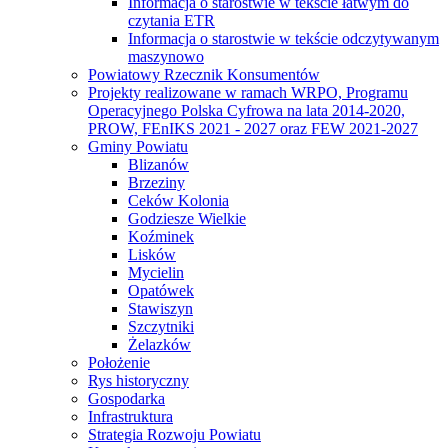
Informacja o starostwie w tekście łatwym do
czytania ETR
Informacja o starostwie w tekście odczytywanym
maszynowo
Powiatowy Rzecznik Konsumentów
Projekty realizowane w ramach WRPO, Programu
Operacyjnego Polska Cyfrowa na lata 2014-2020,
PROW, FEnIKS 2021 - 2027 oraz FEW 2021-2027
Gminy Powiatu
Blizanów
Brzeziny
Ceków Kolonia
Godziesze Wielkie
Koźminek
Lisków
Mycielin
Opatówek
Stawiszyn
Szczytniki
Żelazków
Położenie
Rys historyczny
Gospodarka
Infrastruktura
Strategia Rozwoju Powiatu