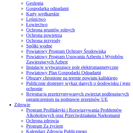
Geologia
Gospodarka odpadami
Karty wędkarskie
Leśnictwo
Łowiectwo
Ochrona gruntów rolnych
Ochrona powietrza
Ochrona przyrody
Spółki wodne
Powiatowy Program Ochrony Środowiska
Powiatowy Program Usuwania Azbestu i Wyrobów
Zawierających Azbest
Instalacje wytwarzające pole elektromagnetyczne
Powiatowy Plan Gospodarki Odpadami
Obszary chronione na terenie powiatu kaliskiego
Publicznie dostępny wykaz danych o środowisku i jego
ochronie
Rejestracja przetrzymywanych zwierząt podlegających
ograniczeniom na podstawie przepisów UE
Zdrowie
Program Profilaktyki i Rozwiązywania Problemów
Alkoholowych oraz Przeciwdziałania Narkomanii
Ochrona zdrowia
Program Za życiem
Kalendarz Zdrowia Publicznego