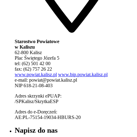
Starostwo Powiatowe
w Kaliszu
62-800 Kalisz
Plac Świętego Józefa 5
tel: (62) 501 42 00
fax: (62) 757 26 22
www.powiat.kalisz.pl
www.bip.powiat.kalisz.pl
e-mail:
powiat@powiat.kalisz.pl
NIP 618-21-08-403
Adres skrzynki ePUAP:
/SPKalisz/SkrytkaESP
Adres do e-Doręczeń:
AE:PL-75154-19034-HBURS-20
Napisz do nas