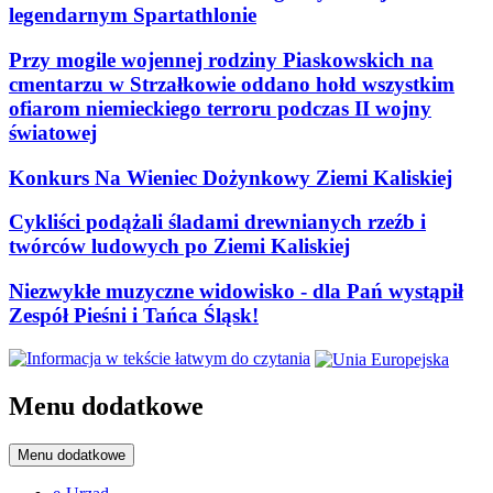
legendarnym Spartathlonie
Przy mogile wojennej rodziny Piaskowskich na
cmentarzu w Strzałkowie oddano hołd wszystkim
ofiarom niemieckiego terroru podczas II wojny
światowej
Konkurs Na Wieniec Dożynkowy Ziemi Kaliskiej
Cykliści podążali śladami drewnianych rzeźb i
twórców ludowych po Ziemi Kaliskiej
Niezwykłe muzyczne widowisko - dla Pań wystąpił
Zespół Pieśni i Tańca Śląsk!
Menu dodatkowe
Menu dodatkowe