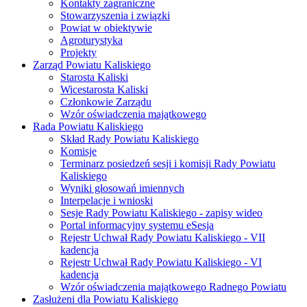
Kontakty zagraniczne
Stowarzyszenia i związki
Powiat w obiektywie
Agroturystyka
Projekty
Zarząd Powiatu Kaliskiego
Starosta Kaliski
Wicestarosta Kaliski
Członkowie Zarządu
Wzór oświadczenia majątkowego
Rada Powiatu Kaliskiego
Skład Rady Powiatu Kaliskiego
Komisje
Terminarz posiedzeń sesji i komisji Rady Powiatu
Kaliskiego
Wyniki głosowań imiennych
Interpelacje i wnioski
Sesje Rady Powiatu Kaliskiego - zapisy wideo
Portal informacyjny systemu eSesja
Rejestr Uchwał Rady Powiatu Kaliskiego - VII
kadencja
Rejestr Uchwał Rady Powiatu Kaliskiego - VI
kadencja
Wzór oświadczenia majątkowego Radnego Powiatu
Zasłużeni dla Powiatu Kaliskiego