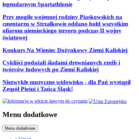
legendarnym Spartathlonie
Przy mogile wojennej rodziny Piaskowskich na
cmentarzu w Strzałkowie oddano hołd wszystkim
ofiarom niemieckiego terroru podczas II wojny
światowej
Konkurs Na Wieniec Dożynkowy Ziemi Kaliskiej
Cykliści podążali śladami drewnianych rzeźb i
twórców ludowych po Ziemi Kaliskiej
Niezwykłe muzyczne widowisko - dla Pań wystąpił
Zespół Pieśni i Tańca Śląsk!
Menu dodatkowe
Menu dodatkowe