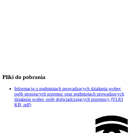
Pliki do pobrania
Informacja o podmiotach prowadzących działania wobec
osób stosujacych przemoc oraz podmiotach prowadzących
działania wobec osób doświadczających przemocy
(93.83
KB, pdf)