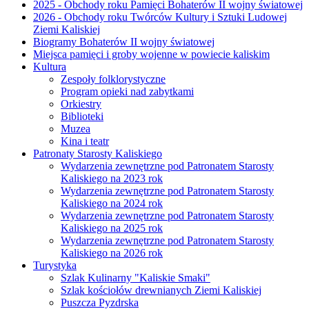
2025 - Obchody roku Pamięci Bohaterów II wojny światowej
2026 - Obchody roku Twórców Kultury i Sztuki Ludowej
Ziemi Kaliskiej
Biogramy Bohaterów II wojny światowej
Miejsca pamięci i groby wojenne w powiecie kaliskim
Kultura
Zespoły folklorystyczne
Program opieki nad zabytkami
Orkiestry
Biblioteki
Muzea
Kina i teatr
Patronaty Starosty Kaliskiego
Wydarzenia zewnętrzne pod Patronatem Starosty
Kaliskiego na 2023 rok
Wydarzenia zewnętrzne pod Patronatem Starosty
Kaliskiego na 2024 rok
Wydarzenia zewnętrzne pod Patronatem Starosty
Kaliskiego na 2025 rok
Wydarzenia zewnętrzne pod Patronatem Starosty
Kaliskiego na 2026 rok
Turystyka
Szlak Kulinarny "Kaliskie Smaki"
Szlak kościołów drewnianych Ziemi Kaliskiej
Puszcza Pyzdrska