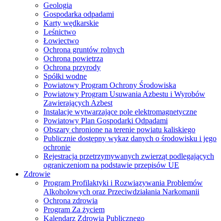
Geologia
Gospodarka odpadami
Karty wędkarskie
Leśnictwo
Łowiectwo
Ochrona gruntów rolnych
Ochrona powietrza
Ochrona przyrody
Spółki wodne
Powiatowy Program Ochrony Środowiska
Powiatowy Program Usuwania Azbestu i Wyrobów
Zawierających Azbest
Instalacje wytwarzające pole elektromagnetyczne
Powiatowy Plan Gospodarki Odpadami
Obszary chronione na terenie powiatu kaliskiego
Publicznie dostępny wykaz danych o środowisku i jego
ochronie
Rejestracja przetrzymywanych zwierząt podlegających
ograniczeniom na podstawie przepisów UE
Zdrowie
Program Profilaktyki i Rozwiązywania Problemów
Alkoholowych oraz Przeciwdziałania Narkomanii
Ochrona zdrowia
Program Za życiem
Kalendarz Zdrowia Publicznego