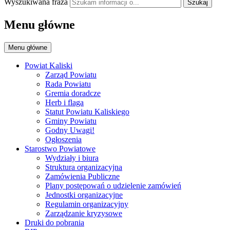
Wyszukiwana fraza
Szukaj
Menu główne
Menu główne
Powiat Kaliski
Zarząd Powiatu
Rada Powiatu
Gremia doradcze
Herb i flaga
Statut Powiatu Kaliskiego
Gminy Powiatu
Godny Uwagi!
Ogłoszenia
Starostwo Powiatowe
Wydziały i biura
Struktura organizacyjna
Zamówienia Publiczne
Plany postępowań o udzielenie zamówień
Jednostki organizacyjne
Regulamin organizacyjny
Zarządzanie kryzysowe
Druki do pobrania