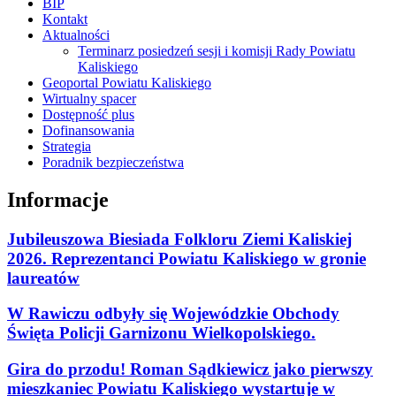
BIP
Kontakt
Aktualności
Terminarz posiedzeń sesji i komisji Rady Powiatu
Kaliskiego
Geoportal Powiatu Kaliskiego
Wirtualny spacer
Dostępność plus
Dofinansowania
Strategia
Poradnik bezpieczeństwa
Informacje
Jubileuszowa Biesiada Folkloru Ziemi Kaliskiej
2026. Reprezentanci Powiatu Kaliskiego w gronie
laureatów
W Rawiczu odbyły się Wojewódzkie Obchody
Święta Policji Garnizonu Wielkopolskiego.
Gira do przodu! Roman Sądkiewicz jako pierwszy
mieszkaniec Powiatu Kaliskiego wystartuje w