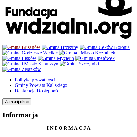
Polityka prywatności
Gminy Powiatu Kaliskiego
Deklaracja Dostępności
Zamknij okno
Informacja
I N F O R M A C J A