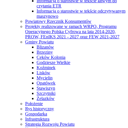
Informacja o starostwie w tekście łatwym do
czytania ETR
Informacja o starostwie w tekście odczytywanym
maszynowo
Powiatowy Rzecznik Konsumentów
Projekty realizowane w ramach WRPO, Programu
Operacyjnego Polska Cyfrowa na lata 2014-2020,
PROW, FEnIKS 2021 - 2027 oraz FEW 2021-2027
Gminy Powiatu
Blizanów
Brzeziny
Ceków Kolonia
Godziesze Wielkie
Koźminek
Lisków
Mycielin
Opatówek
Stawiszyn
Szczytniki
Żelazków
Położenie
Rys historyczny
Gospodarka
Infrastruktura
Strategia Rozwoju Powiatu