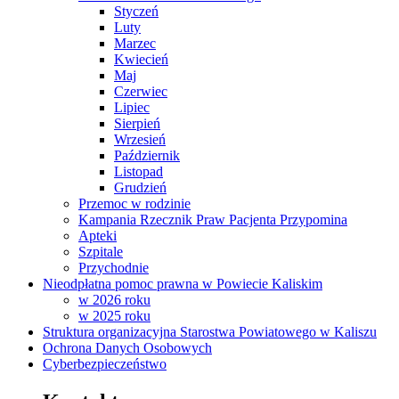
Styczeń
Luty
Marzec
Kwiecień
Maj
Czerwiec
Lipiec
Sierpień
Wrzesień
Październik
Listopad
Grudzień
Przemoc w rodzinie
Kampania Rzecznik Praw Pacjenta Przypomina
Apteki
Szpitale
Przychodnie
Nieodpłatna pomoc prawna w Powiecie Kaliskim
w 2026 roku
w 2025 roku
Struktura organizacyjna Starostwa Powiatowego w Kaliszu
Ochrona Danych Osobowych
Cyberbezpieczeństwo