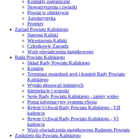
Kontakty zagraniczne
Stowarzyszenia i związki
Powiat w obiektywie
Agroturystyka
Projekty
Zarząd Powiatu Kaliskiego
Starosta Kaliski
Wicestarosta Kaliski
Członkowie Zarządu
Wzór oświadczenia majątkowego
Rada Powiatu Kaliskiego
Skład Rady Powiatu Kaliskiego
Komisje
Terminarz posiedzeń sesji i komisji Rady Powiatu
Kaliskiego
Wyniki głosowań imiennych
Interpelacje i wnioski
Sesje Rady Powiatu Kaliskiego - zapisy wideo
Portal informacyjny systemu eSesja
Rejestr Uchwał Rady Powiatu Kaliskiego - VII
kadencja
Rejestr Uchwał Rady Powiatu Kaliskiego - VI
kadencja
Wzór oświadczenia majątkowego Radnego Powiatu
Zasłużeni dla Powiatu Kaliskiego