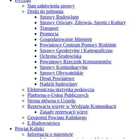
e-Urząd
Stan załatwienia sprawy
Druki do pobrania
Sprawy Budowlane
Sprawy Oświaty, Zdrowia, Sportu i Kultury
Transport
Promocja
Gospodarowanie Mieniem
Powiatowe Centrum Pomocy Rodzinie
Sprawy Geodezyjne i Kartograficzne
Ochrona Środowiska
Powiatowy Rzecznik Konsumentów
Sprawy Komunikacyjne
Sprawy Obywatelskie
Drogi Powiatowe
Nadzór budowlany
Elektroniczna skrzynka podawcza
Platforma e-Usług Publicznych
Strona główna e-Urzędu
Rezerwacja wizyty w Wydziale Komunikacji
Zasady rezerwacji wizyt
Geoportal Powiatu Kaliskiego
E-Budownictwo
Powiat Kaliski
Informacja o starostwie