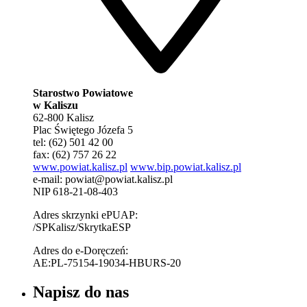
Starostwo Powiatowe
w Kaliszu
62-800 Kalisz
Plac Świętego Józefa 5
tel: (62) 501 42 00
fax: (62) 757 26 22
www.powiat.kalisz.pl
www.bip.powiat.kalisz.pl
e-mail:
powiat@powiat.kalisz.pl
NIP 618-21-08-403
Adres skrzynki ePUAP:
/SPKalisz/SkrytkaESP
Adres do e-Doręczeń:
AE:PL-75154-19034-HBURS-20
Napisz do nas