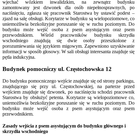
wjechać wózkiem inwalidzkim, na zewnątrz budynku
zamontowany jest dzwonek dla osób niepełnosprawnych, po
naciśnięciu, zgłasza się pracownik Starostwa by ustawić podest –
zjazd na salę obsługi. Korytarze w budynku są wielopoziomowe, co
uniemożliwia bezkolizyjne poruszanie się w ruchu poziomym. Do
budynku może wejść osoba z psem asystującym oraz psem
przewodnikiem. Wśród pracowników budynku skrzydła
wschodniego znajdują się dwie osoby przeszkolone z
porozumiewania się językiem migowym. Zapewniono uzyskiwanie
informacji w sposób głosowy. W sali obsługi interesanta znajduje się
pętla indukcyjna.
Budynek pomocniczy ul. Częstochowska 12
Do budynku pomocniczego wejście znajduje się od strony parkingu,
znajdującego się przy ul. Częstochowskiej, na parterze przed
wejściem znajduje się dzwonek, po naciśnięciu schodzi pracownik
Starostwa by obsłużyć petenta. Korytarze są wielopoziomowe co,
uniemożliwia bezkolizyjne poruszanie się w ruchu poziomym. Do
budynku może wejść osoba z psem asystującym oraz psem
przewodnikiem.
Zasady wejścia z psem asystującym do budynku głównego i
skrzydła wschodniego