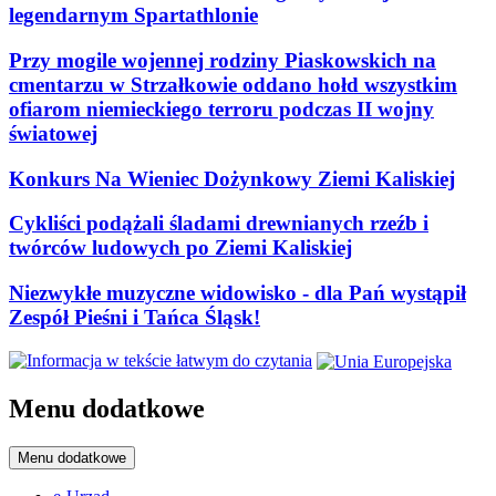
legendarnym Spartathlonie
Przy mogile wojennej rodziny Piaskowskich na
cmentarzu w Strzałkowie oddano hołd wszystkim
ofiarom niemieckiego terroru podczas II wojny
światowej
Konkurs Na Wieniec Dożynkowy Ziemi Kaliskiej
Cykliści podążali śladami drewnianych rzeźb i
twórców ludowych po Ziemi Kaliskiej
Niezwykłe muzyczne widowisko - dla Pań wystąpił
Zespół Pieśni i Tańca Śląsk!
Menu dodatkowe
Menu dodatkowe