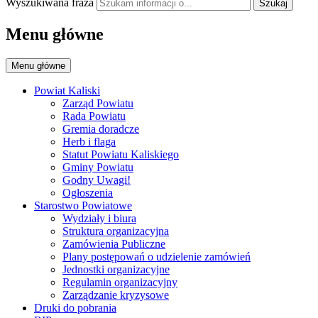
Wyszukiwana fraza
Szukaj
Menu główne
Menu główne
Powiat Kaliski
Zarząd Powiatu
Rada Powiatu
Gremia doradcze
Herb i flaga
Statut Powiatu Kaliskiego
Gminy Powiatu
Godny Uwagi!
Ogłoszenia
Starostwo Powiatowe
Wydziały i biura
Struktura organizacyjna
Zamówienia Publiczne
Plany postępowań o udzielenie zamówień
Jednostki organizacyjne
Regulamin organizacyjny
Zarządzanie kryzysowe
Druki do pobrania