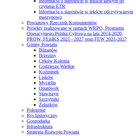
Informacja o starostwie w tekście łatwym do
czytania ETR
Informacja o starostwie w tekście odczytywanym
maszynowo
Powiatowy Rzecznik Konsumentów
Projekty realizowane w ramach WRPO, Programu
Operacyjnego Polska Cyfrowa na lata 2014-2020,
PROW, FEnIKS 2021 - 2027 oraz FEW 2021-2027
Gminy Powiatu
Blizanów
Brzeziny
Ceków Kolonia
Godziesze Wielkie
Koźminek
Lisków
Mycielin
Opatówek
Stawiszyn
Szczytniki
Żelazków
Położenie
Rys historyczny
Gospodarka
Infrastruktura
Strategia Rozwoju Powiatu