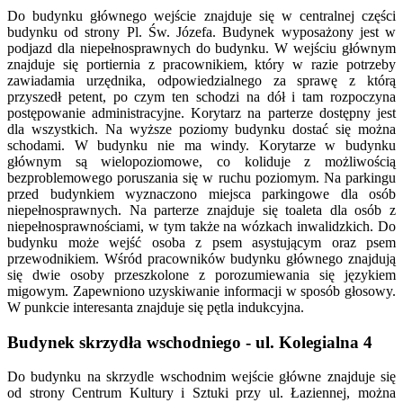
Do budynku głównego wejście znajduje się w centralnej części
budynku od strony Pl. Św. Józefa. Budynek wyposażony jest w
podjazd dla niepełnosprawnych do budynku. W wejściu głównym
znajduje się portiernia z pracownikiem, który w razie potrzeby
zawiadamia urzędnika, odpowiedzialnego za sprawę z którą
przyszedł petent, po czym ten schodzi na dół i tam rozpoczyna
postępowanie administracyjne. Korytarz na parterze dostępny jest
dla wszystkich. Na wyższe poziomy budynku dostać się można
schodami. W budynku nie ma windy. Korytarze w budynku
głównym są wielopoziomowe, co koliduje z możliwością
bezproblemowego poruszania się w ruchu poziomym. Na parkingu
przed budynkiem wyznaczono miejsca parkingowe dla osób
niepełnosprawnych. Na parterze znajduje się toaleta dla osób z
niepełnosprawnościami, w tym także na wózkach inwalidzkich. Do
budynku może wejść osoba z psem asystującym oraz psem
przewodnikiem. Wśród pracowników budynku głównego znajdują
się dwie osoby przeszkolone z porozumiewania się językiem
migowym. Zapewniono uzyskiwanie informacji w sposób głosowy.
W punkcie interesanta znajduje się pętla indukcyjna.
Budynek skrzydła wschodniego - ul. Kolegialna 4
Do budynku na skrzydle wschodnim wejście główne znajduje się
od strony Centrum Kultury i Sztuki przy ul. Łaziennej, można