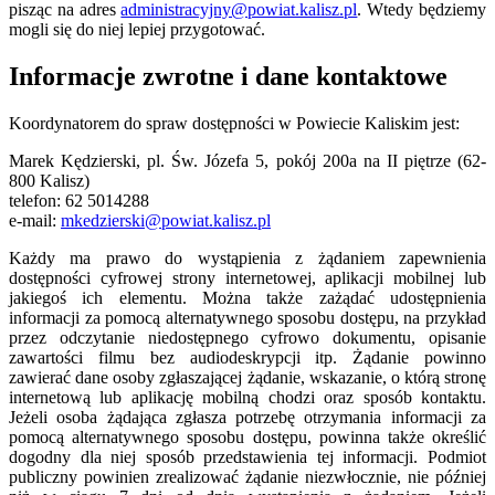
pisząc na adres
administracyjny@powiat.kalisz.pl
. Wtedy będziemy
mogli się do niej lepiej przygotować.
Informacje zwrotne i dane kontaktowe
Koordynatorem do spraw dostępności w Powiecie Kaliskim jest:
Marek Kędzierski, pl. Św. Józefa 5, pokój 200a na II piętrze (62-
800 Kalisz)
telefon: 62 5014288
e-mail:
mkedzierski@powiat.kalisz.pl
Każdy ma prawo do wystąpienia z żądaniem zapewnienia
dostępności cyfrowej strony internetowej, aplikacji mobilnej lub
jakiegoś ich elementu. Można także zażądać udostępnienia
informacji za pomocą alternatywnego sposobu dostępu, na przykład
przez odczytanie niedostępnego cyfrowo dokumentu, opisanie
zawartości filmu bez audiodeskrypcji itp. Żądanie powinno
zawierać dane osoby zgłaszającej żądanie, wskazanie, o którą stronę
internetową lub aplikację mobilną chodzi oraz sposób kontaktu.
Jeżeli osoba żądająca zgłasza potrzebę otrzymania informacji za
pomocą alternatywnego sposobu dostępu, powinna także określić
dogodny dla niej sposób przedstawienia tej informacji. Podmiot
publiczny powinien zrealizować żądanie niezwłocznie, nie później