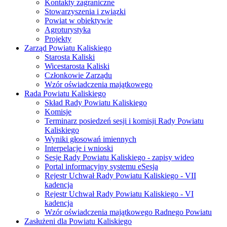
Kontakty zagraniczne
Stowarzyszenia i związki
Powiat w obiektywie
Agroturystyka
Projekty
Zarząd Powiatu Kaliskiego
Starosta Kaliski
Wicestarosta Kaliski
Członkowie Zarządu
Wzór oświadczenia majątkowego
Rada Powiatu Kaliskiego
Skład Rady Powiatu Kaliskiego
Komisje
Terminarz posiedzeń sesji i komisji Rady Powiatu
Kaliskiego
Wyniki głosowań imiennych
Interpelacje i wnioski
Sesje Rady Powiatu Kaliskiego - zapisy wideo
Portal informacyjny systemu eSesja
Rejestr Uchwał Rady Powiatu Kaliskiego - VII
kadencja
Rejestr Uchwał Rady Powiatu Kaliskiego - VI
kadencja
Wzór oświadczenia majątkowego Radnego Powiatu
Zasłużeni dla Powiatu Kaliskiego