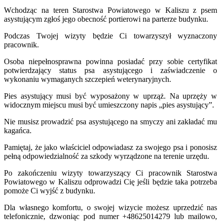
Wchodząc na teren Starostwa Powiatowego w Kaliszu z psem
asystującym zgłoś jego obecność portierowi na parterze budynku.
Podczas Twojej wizyty będzie Ci towarzyszył wyznaczony
pracownik.
Osoba niepełnosprawna powinna posiadać przy sobie certyfikat
potwierdzający status psa asystującego i zaświadczenie o
wykonaniu wymaganych szczepień weterynaryjnych.
Pies asystujący musi być wyposażony w uprząż. Na uprzęży w
widocznym miejscu musi być umieszczony napis „pies asystujący”.
Nie musisz prowadzić psa asystującego na smyczy ani zakładać mu
kagańca.
Pamiętaj, że jako właściciel odpowiadasz za swojego psa i ponosisz
pełną odpowiedzialność za szkody wyrządzone na terenie urzędu.
Po zakończeniu wizyty towarzyszący Ci pracownik Starostwa
Powiatowego w Kaliszu odprowadzi Cię jeśli będzie taka potrzeba
pomoże Ci wyjść z budynku.
Dla własnego komfortu, o swojej wizycie możesz uprzedzić nas
telefonicznie, dzwoniąc pod numer +48625014279 lub mailowo,