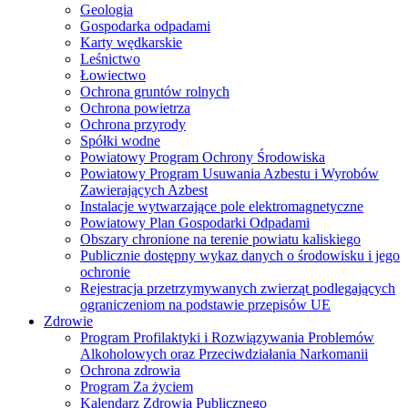
Geologia
Gospodarka odpadami
Karty wędkarskie
Leśnictwo
Łowiectwo
Ochrona gruntów rolnych
Ochrona powietrza
Ochrona przyrody
Spółki wodne
Powiatowy Program Ochrony Środowiska
Powiatowy Program Usuwania Azbestu i Wyrobów
Zawierających Azbest
Instalacje wytwarzające pole elektromagnetyczne
Powiatowy Plan Gospodarki Odpadami
Obszary chronione na terenie powiatu kaliskiego
Publicznie dostępny wykaz danych o środowisku i jego
ochronie
Rejestracja przetrzymywanych zwierząt podlegających
ograniczeniom na podstawie przepisów UE
Zdrowie
Program Profilaktyki i Rozwiązywania Problemów
Alkoholowych oraz Przeciwdziałania Narkomanii
Ochrona zdrowia
Program Za życiem
Kalendarz Zdrowia Publicznego