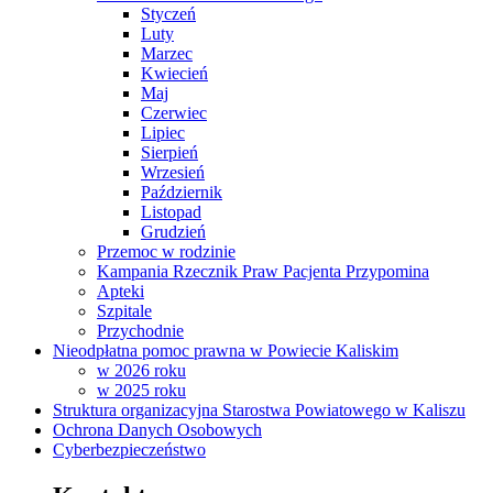
Styczeń
Luty
Marzec
Kwiecień
Maj
Czerwiec
Lipiec
Sierpień
Wrzesień
Październik
Listopad
Grudzień
Przemoc w rodzinie
Kampania Rzecznik Praw Pacjenta Przypomina
Apteki
Szpitale
Przychodnie
Nieodpłatna pomoc prawna w Powiecie Kaliskim
w 2026 roku
w 2025 roku
Struktura organizacyjna Starostwa Powiatowego w Kaliszu
Ochrona Danych Osobowych
Cyberbezpieczeństwo