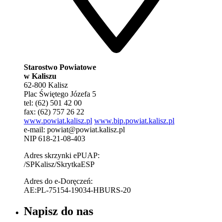
Starostwo Powiatowe
w Kaliszu
62-800 Kalisz
Plac Świętego Józefa 5
tel: (62) 501 42 00
fax: (62) 757 26 22
www.powiat.kalisz.pl
www.bip.powiat.kalisz.pl
e-mail:
powiat@powiat.kalisz.pl
NIP 618-21-08-403
Adres skrzynki ePUAP:
/SPKalisz/SkrytkaESP
Adres do e-Doręczeń:
AE:PL-75154-19034-HBURS-20
Napisz do nas