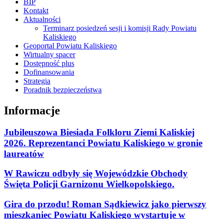
BIP
Kontakt
Aktualności
Terminarz posiedzeń sesji i komisji Rady Powiatu
Kaliskiego
Geoportal Powiatu Kaliskiego
Wirtualny spacer
Dostępność plus
Dofinansowania
Strategia
Poradnik bezpieczeństwa
Informacje
Jubileuszowa Biesiada Folkloru Ziemi Kaliskiej
2026. Reprezentanci Powiatu Kaliskiego w gronie
laureatów
W Rawiczu odbyły się Wojewódzkie Obchody
Święta Policji Garnizonu Wielkopolskiego.
Gira do przodu! Roman Sądkiewicz jako pierwszy
mieszkaniec Powiatu Kaliskiego wystartuje w