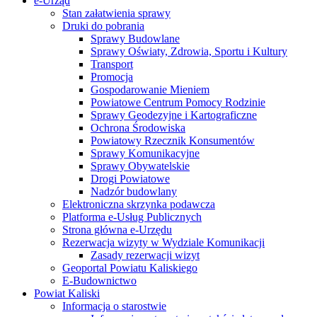
e-Urząd
Stan załatwienia sprawy
Druki do pobrania
Sprawy Budowlane
Sprawy Oświaty, Zdrowia, Sportu i Kultury
Transport
Promocja
Gospodarowanie Mieniem
Powiatowe Centrum Pomocy Rodzinie
Sprawy Geodezyjne i Kartograficzne
Ochrona Środowiska
Powiatowy Rzecznik Konsumentów
Sprawy Komunikacyjne
Sprawy Obywatelskie
Drogi Powiatowe
Nadzór budowlany
Elektroniczna skrzynka podawcza
Platforma e-Usług Publicznych
Strona główna e-Urzędu
Rezerwacja wizyty w Wydziale Komunikacji
Zasady rezerwacji wizyt
Geoportal Powiatu Kaliskiego
E-Budownictwo
Powiat Kaliski
Informacja o starostwie