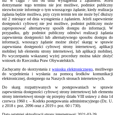
niż w ciągu 7 dni od dnia wystąpienia z żądaniem. Jeżeli
dotrzymanie tego terminu nie jest możliwe, podmiot publiczny
niezwłocznie informuje o tym wnoszącego żądanie, kiedy realizacja
żądania będzie możliwa, przy czym termin ten nie może być dłuższy
niż 2 miesiące od dnia wystąpienia z żądaniem. Jeżeli zapewnienie
dostępności cyfrowej nie jest możliwe, podmiot publiczny może
zaproponować alternatywny sposób dostępu do informacji. W
przypadku, gdy podmiot publiczny odmówi realizacji żądania
zapewnienia dostępności lub alternatywnego sposobu dostępu do
informacji, wnoszący żądanie możne złożyć skargę w sprawie
zapewniana dostępności cyfrowej strony internetowej, aplikacji
mobilnej lub elementu strony internetowej, lub aplikacji mobilnej.
Po wyczerpaniu wskazanej wyżej procedury można także złożyć
wniosek do Rzecznika Praw Obywatelskich.
Zachęcamy do skorzystania z
wniosku elektronicznego
, możliwego
do wypełnienia i wysłania za pomocą środków komunikacji
elektronicznej, dostępnego na Naszych stronach internetowych.
Do skarg rozpatrywanych w postępowaniach w sprawie
zapewnienia dostępności cyfrowej strony internetowej lub elementu
strony internetowej stosuje się przepisy działu VIII ustawy z dnia 14
czerwca 1960 r. – Kodeks postępowania administracyjnego (Dz. U.
z 2018 r. poz. 2096 oraz z 2019 r. poz. 60 i 730).
Data ostatniej aktualizacji strony internetowej:
2021-03-29
.