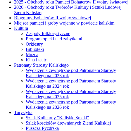
2025 - Obchody roku Pamięci Bohaterów II wojny światowej
2026 - Obchody roku Twórców Kultury i Sztuki Ludowej
Ziemi Kaliskiej
Biogramy Bohaterów II wojny światowej
Miejsca pamięci i groby wojenne w powiecie kaliskim
Kultura
Zespoły folklorystyczne
Program opieki nad zabytkami
Orkiestry
Biblioteki
Muzea
Kina i teatr
Patronaty Starosty Kaliskiego
Wydarzenia zewnętrzne pod Patronatem Starosty
Kaliskiego na 2023 rok
Wydarzenia zewnętrzne pod Patronatem Starosty
Kaliskiego na 2024 rok
Wydarzenia zewnętrzne pod Patronatem Starosty
Kaliskiego na 2025 rok
Wydarzenia zewnętrzne pod Patronatem Starosty
Kaliskiego na 2026 rok
Turystyka
Szlak Kulinarny "Kaliskie Smaki"
Szlak kościołów drewnianych Ziemi Kaliskiej
Puszcza Pyzdrska