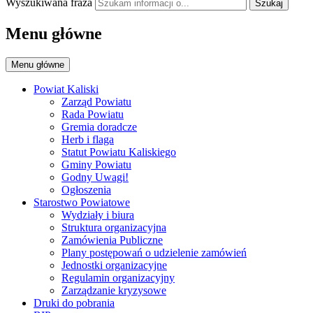
Wyszukiwana fraza
Szukaj
Menu główne
Menu główne
Powiat Kaliski
Zarząd Powiatu
Rada Powiatu
Gremia doradcze
Herb i flaga
Statut Powiatu Kaliskiego
Gminy Powiatu
Godny Uwagi!
Ogłoszenia
Starostwo Powiatowe
Wydziały i biura
Struktura organizacyjna
Zamówienia Publiczne
Plany postępowań o udzielenie zamówień
Jednostki organizacyjne
Regulamin organizacyjny
Zarządzanie kryzysowe
Druki do pobrania