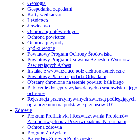
Geologia
Gospodarka odpadami
Karty wędkarskie
Leśnictwo
Łowiectwo
Ochrona gruntów rolnych
Ochrona powietrza
Ochrona przyrody
Spółki wodne
Powiatowy Program Ochrony Środowiska
Powiatowy Program Usuwania Azbestu i Wyrobów
Zawierających Azbest
Instalacje wytwarzające pole elektromagnetyczne
Powiatowy Plan Gospodarki Odpadami
Obszary chronione na terenie powiatu kaliskiego
Publicznie dostępny wykaz danych o środowisku i jego
ochronie
Rejestracja przetrzymywanych zwierząt podlegających
ograniczeniom na podstawie przepisów UE
Zdrowie
Program Profilaktyki i Rozwiązywania Problemów
Alkoholowych oraz Przeciwdziałania Narkomanii
Ochrona zdrowia
Program Za życiem
Kalendarz Zdrowia Publicznego