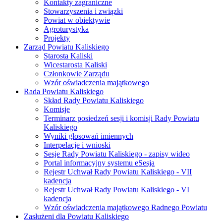
Kontakty zagraniczne
Stowarzyszenia i związki
Powiat w obiektywie
Agroturystyka
Projekty
Zarząd Powiatu Kaliskiego
Starosta Kaliski
Wicestarosta Kaliski
Członkowie Zarządu
Wzór oświadczenia majątkowego
Rada Powiatu Kaliskiego
Skład Rady Powiatu Kaliskiego
Komisje
Terminarz posiedzeń sesji i komisji Rady Powiatu
Kaliskiego
Wyniki głosowań imiennych
Interpelacje i wnioski
Sesje Rady Powiatu Kaliskiego - zapisy wideo
Portal informacyjny systemu eSesja
Rejestr Uchwał Rady Powiatu Kaliskiego - VII
kadencja
Rejestr Uchwał Rady Powiatu Kaliskiego - VI
kadencja
Wzór oświadczenia majątkowego Radnego Powiatu
Zasłużeni dla Powiatu Kaliskiego