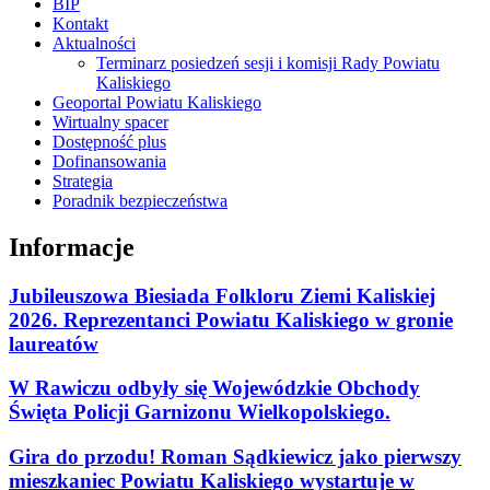
BIP
Kontakt
Aktualności
Terminarz posiedzeń sesji i komisji Rady Powiatu
Kaliskiego
Geoportal Powiatu Kaliskiego
Wirtualny spacer
Dostępność plus
Dofinansowania
Strategia
Poradnik bezpieczeństwa
Informacje
Jubileuszowa Biesiada Folkloru Ziemi Kaliskiej
2026. Reprezentanci Powiatu Kaliskiego w gronie
laureatów
W Rawiczu odbyły się Wojewódzkie Obchody
Święta Policji Garnizonu Wielkopolskiego.
Gira do przodu! Roman Sądkiewicz jako pierwszy
mieszkaniec Powiatu Kaliskiego wystartuje w