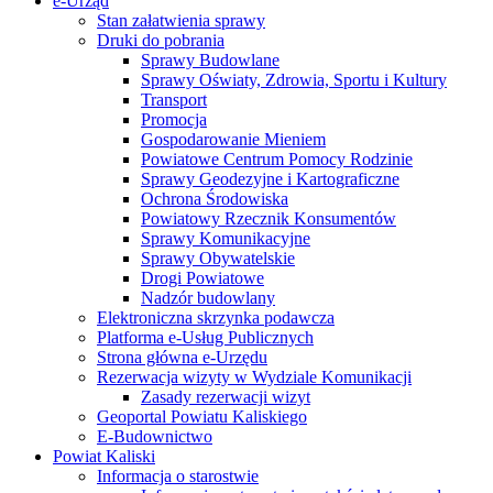
e-Urząd
Stan załatwienia sprawy
Druki do pobrania
Sprawy Budowlane
Sprawy Oświaty, Zdrowia, Sportu i Kultury
Transport
Promocja
Gospodarowanie Mieniem
Powiatowe Centrum Pomocy Rodzinie
Sprawy Geodezyjne i Kartograficzne
Ochrona Środowiska
Powiatowy Rzecznik Konsumentów
Sprawy Komunikacyjne
Sprawy Obywatelskie
Drogi Powiatowe
Nadzór budowlany
Elektroniczna skrzynka podawcza
Platforma e-Usług Publicznych
Strona główna e-Urzędu
Rezerwacja wizyty w Wydziale Komunikacji
Zasady rezerwacji wizyt
Geoportal Powiatu Kaliskiego
E-Budownictwo
Powiat Kaliski
Informacja o starostwie