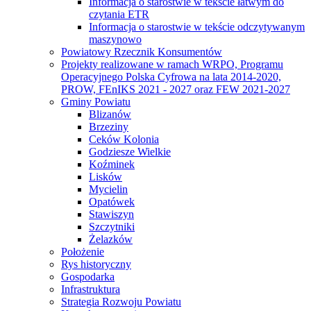
Informacja o starostwie w tekście łatwym do
czytania ETR
Informacja o starostwie w tekście odczytywanym
maszynowo
Powiatowy Rzecznik Konsumentów
Projekty realizowane w ramach WRPO, Programu
Operacyjnego Polska Cyfrowa na lata 2014-2020,
PROW, FEnIKS 2021 - 2027 oraz FEW 2021-2027
Gminy Powiatu
Blizanów
Brzeziny
Ceków Kolonia
Godziesze Wielkie
Koźminek
Lisków
Mycielin
Opatówek
Stawiszyn
Szczytniki
Żelazków
Położenie
Rys historyczny
Gospodarka
Infrastruktura
Strategia Rozwoju Powiatu