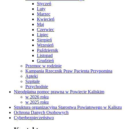
Styczeń
Luty
Marzec
Kwiecień
Maj
Czerwiec
Lipiec
Sierpień
Wrzesień
Październik
Listopad
Grudzień
Przemoc w rodzinie
Kampania Rzecznik Praw Pacjenta Przypomina
Apteki
Szpitale
Przychodnie
Nieodpłatna pomoc prawna w Powiecie Kaliskim
w 2026 roku
w 2025 roku
Struktura organizacyjna Starostwa Powiatowego w Kaliszu
Ochrona Danych Osobowych
Cyberbezpieczeństwo