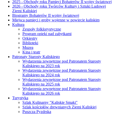
2025 - Obchody roku Pamięci Bohaterów II wojny światowej
2026 - Obchody roku Twórców Kultury i Sztuki Ludowej
Ziemi Kaliskiej
Biogramy Bohaterów II wojny światowej
Miejsca pamięci i groby wojenne w powiecie kaliskim
Kultura
Zespoły folklorystyczne
Program opieki nad zabytkami
Orkiestry
Biblioteki
Muzea
Kina i teatr
Patronaty Starosty Kaliskiego
Wydarzenia zewnętrzne pod Patronatem Starosty
Kaliskiego na 2023 rok
Wydarzenia zewnętrzne pod Patronatem Starosty
Kaliskiego na 2024 rok
Wydarzenia zewnętrzne pod Patronatem Starosty
Kaliskiego na 2025 rok
Wydarzenia zewnętrzne pod Patronatem Starosty
Kaliskiego na 2026 rok
Turystyka
Szlak Kulinarny "Kaliskie Smaki"
Szlak kościołów drewnianych Ziemi Kaliskiej
Puszcza Pyzdrska