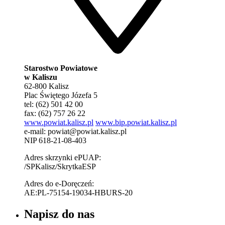
Starostwo Powiatowe
w Kaliszu
62-800 Kalisz
Plac Świętego Józefa 5
tel: (62) 501 42 00
fax: (62) 757 26 22
www.powiat.kalisz.pl
www.bip.powiat.kalisz.pl
e-mail:
powiat@powiat.kalisz.pl
NIP 618-21-08-403
Adres skrzynki ePUAP:
/SPKalisz/SkrytkaESP
Adres do e-Doręczeń:
AE:PL-75154-19034-HBURS-20
Napisz do nas