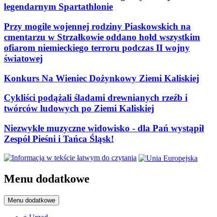
legendarnym Spartathlonie
Przy mogile wojennej rodziny Piaskowskich na
cmentarzu w Strzałkowie oddano hołd wszystkim
ofiarom niemieckiego terroru podczas II wojny
światowej
Konkurs Na Wieniec Dożynkowy Ziemi Kaliskiej
Cykliści podążali śladami drewnianych rzeźb i
twórców ludowych po Ziemi Kaliskiej
Niezwykłe muzyczne widowisko - dla Pań wystąpił
Zespół Pieśni i Tańca Śląsk!
Menu dodatkowe
Menu dodatkowe