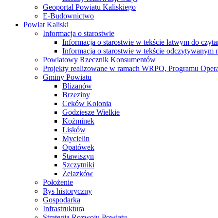
Geoportal Powiatu Kaliskiego
E-Budownictwo
Powiat Kaliski
Informacja o starostwie
Informacja o starostwie w tekście łatwym do czyt
Informacja o starostwie w tekście odczytywany
Powiatowy Rzecznik Konsumentów
Projekty realizowane w ramach WRPO, Programu Oper
Gminy Powiatu
Blizanów
Brzeziny
Ceków Kolonia
Godziesze Wielkie
Koźminek
Lisków
Mycielin
Opatówek
Stawiszyn
Szczytniki
Żelazków
Położenie
Rys historyczny
Gospodarka
Infrastruktura
Strategia Rozwoju Powiatu