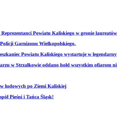
. Reprezentanci Powiatu Kaliskiego w gronie laureatów
olicji Garnizonu Wielkopolskiego.
szkaniec Powiatu Kaliskiego wystartuje w legendarn
arzu w Strzałkowie oddano hołd wszystkim ofiarom nie
ów ludowych po Ziemi Kaliskiej
pół Pieśni i Tańca Śląsk!