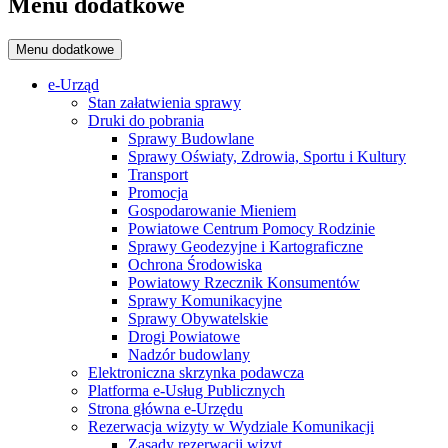
Menu dodatkowe
Menu dodatkowe
e-Urząd
Stan załatwienia sprawy
Druki do pobrania
Sprawy Budowlane
Sprawy Oświaty, Zdrowia, Sportu i Kultury
Transport
Promocja
Gospodarowanie Mieniem
Powiatowe Centrum Pomocy Rodzinie
Sprawy Geodezyjne i Kartograficzne
Ochrona Środowiska
Powiatowy Rzecznik Konsumentów
Sprawy Komunikacyjne
Sprawy Obywatelskie
Drogi Powiatowe
Nadzór budowlany
Elektroniczna skrzynka podawcza
Platforma e-Usług Publicznych
Strona główna e-Urzędu
Rezerwacja wizyty w Wydziale Komunikacji
Zasady rezerwacji wizyt