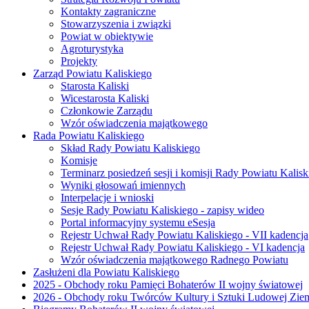
Kontakty zagraniczne
Stowarzyszenia i związki
Powiat w obiektywie
Agroturystyka
Projekty
Zarząd Powiatu Kaliskiego
Starosta Kaliski
Wicestarosta Kaliski
Członkowie Zarządu
Wzór oświadczenia majątkowego
Rada Powiatu Kaliskiego
Skład Rady Powiatu Kaliskiego
Komisje
Terminarz posiedzeń sesji i komisji Rady Powiatu Kalisk
Wyniki głosowań imiennych
Interpelacje i wnioski
Sesje Rady Powiatu Kaliskiego - zapisy wideo
Portal informacyjny systemu eSesja
Rejestr Uchwał Rady Powiatu Kaliskiego - VII kadencja
Rejestr Uchwał Rady Powiatu Kaliskiego - VI kadencja
Wzór oświadczenia majątkowego Radnego Powiatu
Zasłużeni dla Powiatu Kaliskiego
2025 - Obchody roku Pamięci Bohaterów II wojny światowej
2026 - Obchody roku Twórców Kultury i Sztuki Ludowej Ziem