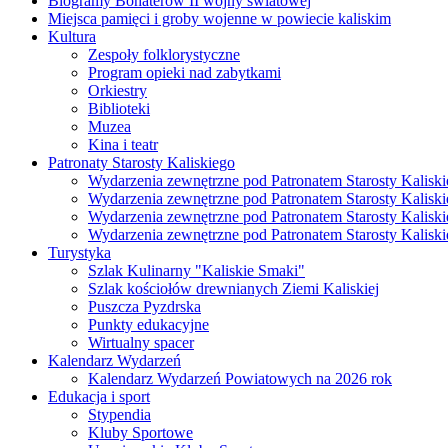
Biogramy Bohaterów II wojny światowej
Miejsca pamięci i groby wojenne w powiecie kaliskim
Kultura
Zespoły folklorystyczne
Program opieki nad zabytkami
Orkiestry
Biblioteki
Muzea
Kina i teatr
Patronaty Starosty Kaliskiego
Wydarzenia zewnętrzne pod Patronatem Starosty Kaliski
Wydarzenia zewnętrzne pod Patronatem Starosty Kaliski
Wydarzenia zewnętrzne pod Patronatem Starosty Kaliski
Wydarzenia zewnętrzne pod Patronatem Starosty Kaliski
Turystyka
Szlak Kulinarny "Kaliskie Smaki"
Szlak kościołów drewnianych Ziemi Kaliskiej
Puszcza Pyzdrska
Punkty edukacyjne
Wirtualny spacer
Kalendarz Wydarzeń
Kalendarz Wydarzeń Powiatowych na 2026 rok
Edukacja i sport
Stypendia
Kluby Sportowe