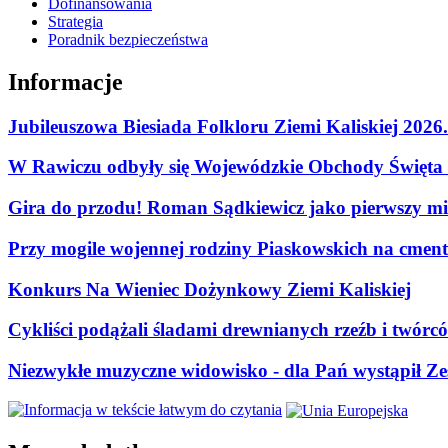
Dofinansowania
Strategia
Poradnik bezpieczeństwa
Informacje
Jubileuszowa Biesiada Folkloru Ziemi Kaliskiej 2026
W Rawiczu odbyły się Wojewódzkie Obchody Święta P
Gira do przodu! Roman Sądkiewicz jako pierwszy mie
Przy mogile wojennej rodziny Piaskowskich na cment
Konkurs Na Wieniec Dożynkowy Ziemi Kaliskiej
Cykliści podążali śladami drewnianych rzeźb i twórc
Niezwykłe muzyczne widowisko - dla Pań wystąpił Zes