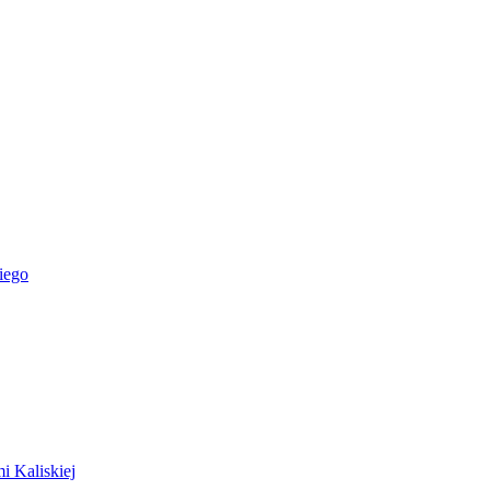
iego
i Kaliskiej