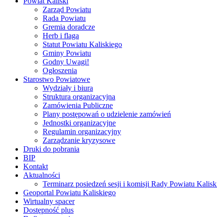
Powiat Kaliski
Zarząd Powiatu
Rada Powiatu
Gremia doradcze
Herb i flaga
Statut Powiatu Kaliskiego
Gminy Powiatu
Godny Uwagi!
Ogłoszenia
Starostwo Powiatowe
Wydziały i biura
Struktura organizacyjna
Zamówienia Publiczne
Plany postępowań o udzielenie zamówień
Jednostki organizacyjne
Regulamin organizacyjny
Zarządzanie kryzysowe
Druki do pobrania
BIP
Kontakt
Aktualności
Terminarz posiedzeń sesji i komisji Rady Powiatu Kalisk
Geoportal Powiatu Kaliskiego
Wirtualny spacer
Dostępność plus