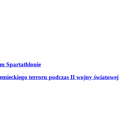
ym Spartathlonie
mieckiego terroru podczas II wojny światowej