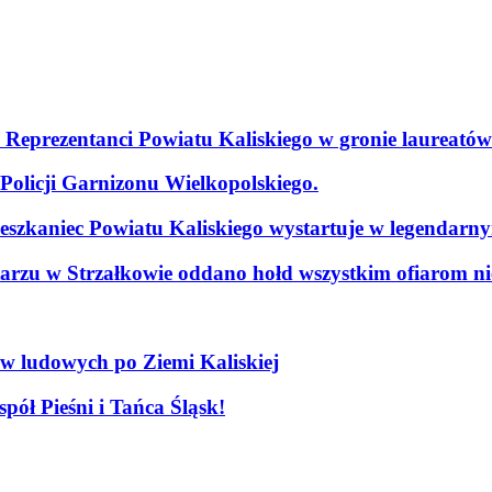
. Reprezentanci Powiatu Kaliskiego w gronie laureatów
olicji Garnizonu Wielkopolskiego.
szkaniec Powiatu Kaliskiego wystartuje w legendarn
arzu w Strzałkowie oddano hołd wszystkim ofiarom nie
ów ludowych po Ziemi Kaliskiej
pół Pieśni i Tańca Śląsk!