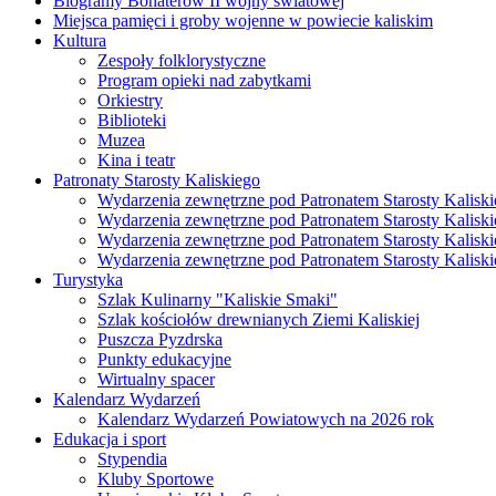
Biogramy Bohaterów II wojny światowej
Miejsca pamięci i groby wojenne w powiecie kaliskim
Kultura
Zespoły folklorystyczne
Program opieki nad zabytkami
Orkiestry
Biblioteki
Muzea
Kina i teatr
Patronaty Starosty Kaliskiego
Wydarzenia zewnętrzne pod Patronatem Starosty Kaliski
Wydarzenia zewnętrzne pod Patronatem Starosty Kaliski
Wydarzenia zewnętrzne pod Patronatem Starosty Kaliski
Wydarzenia zewnętrzne pod Patronatem Starosty Kaliski
Turystyka
Szlak Kulinarny "Kaliskie Smaki"
Szlak kościołów drewnianych Ziemi Kaliskiej
Puszcza Pyzdrska
Punkty edukacyjne
Wirtualny spacer
Kalendarz Wydarzeń
Kalendarz Wydarzeń Powiatowych na 2026 rok
Edukacja i sport
Stypendia
Kluby Sportowe