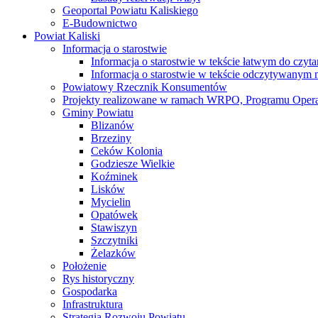
Geoportal Powiatu Kaliskiego
E-Budownictwo
Powiat Kaliski
Informacja o starostwie
Informacja o starostwie w tekście łatwym do czyt
Informacja o starostwie w tekście odczytywany
Powiatowy Rzecznik Konsumentów
Projekty realizowane w ramach WRPO, Programu Oper
Gminy Powiatu
Blizanów
Brzeziny
Ceków Kolonia
Godziesze Wielkie
Koźminek
Lisków
Mycielin
Opatówek
Stawiszyn
Szczytniki
Żelazków
Położenie
Rys historyczny
Gospodarka
Infrastruktura
Strategia Rozwoju Powiatu