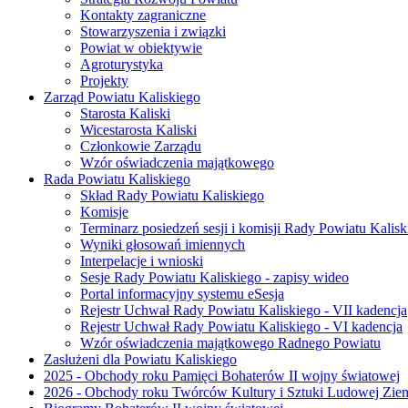
Kontakty zagraniczne
Stowarzyszenia i związki
Powiat w obiektywie
Agroturystyka
Projekty
Zarząd Powiatu Kaliskiego
Starosta Kaliski
Wicestarosta Kaliski
Członkowie Zarządu
Wzór oświadczenia majątkowego
Rada Powiatu Kaliskiego
Skład Rady Powiatu Kaliskiego
Komisje
Terminarz posiedzeń sesji i komisji Rady Powiatu Kalisk
Wyniki głosowań imiennych
Interpelacje i wnioski
Sesje Rady Powiatu Kaliskiego - zapisy wideo
Portal informacyjny systemu eSesja
Rejestr Uchwał Rady Powiatu Kaliskiego - VII kadencja
Rejestr Uchwał Rady Powiatu Kaliskiego - VI kadencja
Wzór oświadczenia majątkowego Radnego Powiatu
Zasłużeni dla Powiatu Kaliskiego
2025 - Obchody roku Pamięci Bohaterów II wojny światowej
2026 - Obchody roku Twórców Kultury i Sztuki Ludowej Ziem