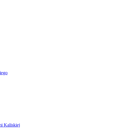
iego
i Kaliskiej