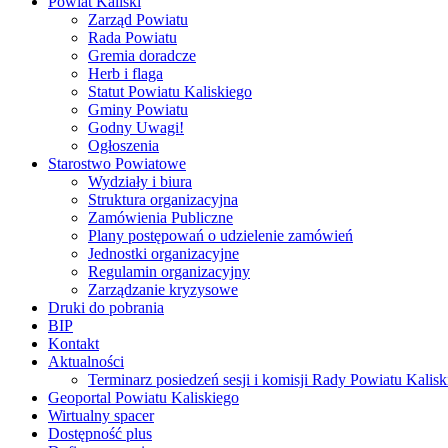
Powiat Kaliski
Zarząd Powiatu
Rada Powiatu
Gremia doradcze
Herb i flaga
Statut Powiatu Kaliskiego
Gminy Powiatu
Godny Uwagi!
Ogłoszenia
Starostwo Powiatowe
Wydziały i biura
Struktura organizacyjna
Zamówienia Publiczne
Plany postępowań o udzielenie zamówień
Jednostki organizacyjne
Regulamin organizacyjny
Zarządzanie kryzysowe
Druki do pobrania
BIP
Kontakt
Aktualności
Terminarz posiedzeń sesji i komisji Rady Powiatu Kalisk
Geoportal Powiatu Kaliskiego
Wirtualny spacer
Dostępność plus