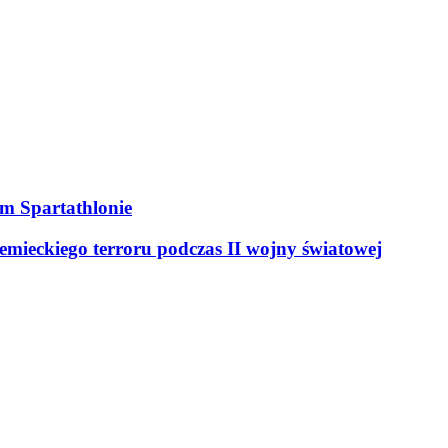
ym Spartathlonie
mieckiego terroru podczas II wojny światowej