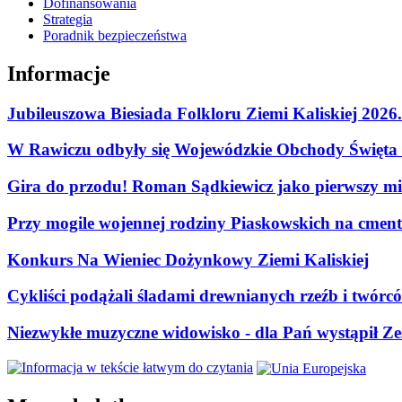
Dofinansowania
Strategia
Poradnik bezpieczeństwa
Informacje
Jubileuszowa Biesiada Folkloru Ziemi Kaliskiej 2026
W Rawiczu odbyły się Wojewódzkie Obchody Święta P
Gira do przodu! Roman Sądkiewicz jako pierwszy mie
Przy mogile wojennej rodziny Piaskowskich na cment
Konkurs Na Wieniec Dożynkowy Ziemi Kaliskiej
Cykliści podążali śladami drewnianych rzeźb i twórc
Niezwykłe muzyczne widowisko - dla Pań wystąpił Zes