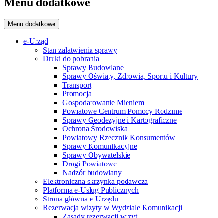
Menu dodatkowe
Menu dodatkowe
e-Urząd
Stan załatwienia sprawy
Druki do pobrania
Sprawy Budowlane
Sprawy Oświaty, Zdrowia, Sportu i Kultury
Transport
Promocja
Gospodarowanie Mieniem
Powiatowe Centrum Pomocy Rodzinie
Sprawy Geodezyjne i Kartograficzne
Ochrona Środowiska
Powiatowy Rzecznik Konsumentów
Sprawy Komunikacyjne
Sprawy Obywatelskie
Drogi Powiatowe
Nadzór budowlany
Elektroniczna skrzynka podawcza
Platforma e-Usług Publicznych
Strona główna e-Urzędu
Rezerwacja wizyty w Wydziale Komunikacji
Zasady rezerwacji wizyt