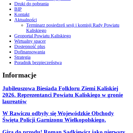
Druki do pobrania
BIP
Kontakt
Aktualności
Terminarz posiedzeń sesji i komisji Rady Powiatu
Kaliskiego
Geoportal Powiatu Kaliskiego
Wirtualny spacer
Dostępność plus
Dofinansowania
Strategia
Poradnik bezpieczeństwa
Informacje
Jubileuszowa Biesiada Folkloru Ziemi Kaliskiej
2026. Reprezentanci Powiatu Kaliskiego w gronie
laureatów
W Rawiczu odbyły się Wojewódzkie Obchody
Święta Policji Garnizonu Wielkopolskiego.
Gira do przodu! Roman Sądkiewicz jako pierwszy