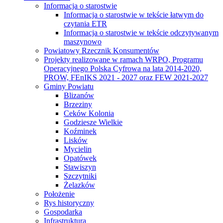
Informacja o starostwie
Informacja o starostwie w tekście łatwym do
czytania ETR
Informacja o starostwie w tekście odczytywanym
maszynowo
Powiatowy Rzecznik Konsumentów
Projekty realizowane w ramach WRPO, Programu
Operacyjnego Polska Cyfrowa na lata 2014-2020,
PROW, FEnIKS 2021 - 2027 oraz FEW 2021-2027
Gminy Powiatu
Blizanów
Brzeziny
Ceków Kolonia
Godziesze Wielkie
Koźminek
Lisków
Mycielin
Opatówek
Stawiszyn
Szczytniki
Żelazków
Położenie
Rys historyczny
Gospodarka
Infrastruktura