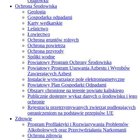
Opatówku
Ochrona Środowiska
Geologia
Gospodarka odpadami
Karty wędkarskie
Leśnictwo
Łowiectwo
Ochrona gruntów rolnych
Ochrona powietrza
Ochrona przyrody
Spółki wodne
Powiatowy Program Ochrony Środowiska
Powiatowy Program Usuwania Azbestu i Wyrobów
Zawierających Azbest
Instalacje wytwarzające pole elektromagnetyczne
Powiatowy Plan Gospodarki Odpadami
Obszary chronione na terenie powiatu kaliskiego
Publicznie dostępny wykaz danych o środowisku i jego
ochronie
Rejestracja przetrzymywanych zwierząt podlegających
ograniczeniom na podstawie przepisów UE
Zdrowie
Program Profilaktyki i Rozwiązywania Problemów
Alkoholowych oraz Przeciwdziałania Narkomanii
Ochrona zdrowia