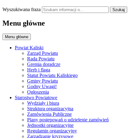
Wyszukiwana fraza
Szukaj
Menu główne
Menu główne
Powiat Kaliski
Zarząd Powiatu
Rada Powiatu
Gremia doradcze
Herb i flaga
Statut Powiatu Kaliskiego
Gminy Powiatu
Godny Uwagi!
Ogłoszenia
Starostwo Powiatowe
Wydziały i biura
Struktura organizacyjna
Zamówienia Publiczne
Plany postępowań o udzielenie zamówień
Jednostki organizacyjne
Regulamin organizacyjny
Zarządzanie kryzysowe