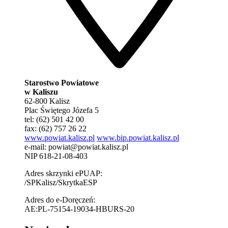
Starostwo Powiatowe
w Kaliszu
62-800 Kalisz
Plac Świętego Józefa 5
tel: (62) 501 42 00
fax: (62) 757 26 22
www.powiat.kalisz.pl
www.bip.powiat.kalisz.pl
e-mail:
powiat@powiat.kalisz.pl
NIP 618-21-08-403
Adres skrzynki ePUAP:
/SPKalisz/SkrytkaESP
Adres do e-Doręczeń:
AE:PL-75154-19034-HBURS-20