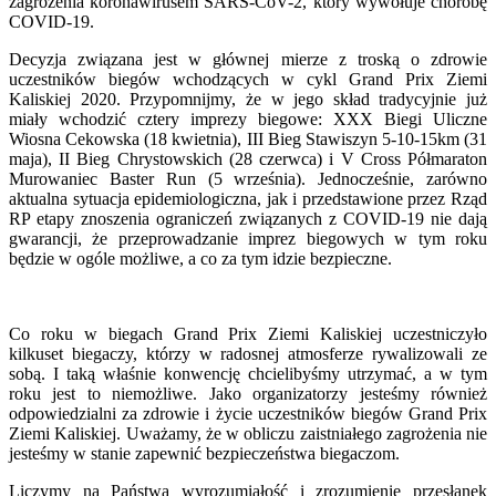
zagrożenia koronawirusem SARS-CoV-2, który wywołuje chorobę
COVID-19.
Decyzja związana jest w głównej mierze z troską o zdrowie
uczestników biegów wchodzących w cykl Grand Prix Ziemi
Kaliskiej 2020. Przypomnijmy, że w jego skład tradycyjnie już
miały wchodzić cztery imprezy biegowe: XXX Biegi Uliczne
Wiosna Cekowska (18 kwietnia), III Bieg Stawiszyn 5-10-15km (31
maja), II Bieg Chrystowskich (28 czerwca) i V Cross Półmaraton
Murowaniec Baster Run (5 września). Jednocześnie, zarówno
aktualna sytuacja epidemiologiczna, jak i przedstawione przez Rząd
RP etapy znoszenia ograniczeń związanych z COVID-19 nie dają
gwarancji, że przeprowadzanie imprez biegowych w tym roku
będzie w ogóle możliwe, a co za tym idzie bezpieczne.
Co roku w biegach Grand Prix Ziemi Kaliskiej uczestniczyło
kilkuset biegaczy, którzy w radosnej atmosferze rywalizowali ze
sobą. I taką właśnie konwencję chcielibyśmy utrzymać, a w tym
roku jest to niemożliwe. Jako organizatorzy jesteśmy również
odpowiedzialni za zdrowie i życie uczestników biegów Grand Prix
Ziemi Kaliskiej. Uważamy, że w obliczu zaistniałego zagrożenia nie
jesteśmy w stanie zapewnić bezpieczeństwa biegaczom.
Liczymy na Państwa wyrozumiałość i zrozumienie przesłanek