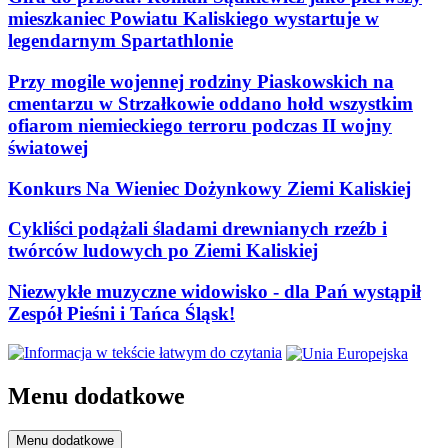
mieszkaniec Powiatu Kaliskiego wystartuje w
legendarnym Spartathlonie
Przy mogile wojennej rodziny Piaskowskich na
cmentarzu w Strzałkowie oddano hołd wszystkim
ofiarom niemieckiego terroru podczas II wojny
światowej
Konkurs Na Wieniec Dożynkowy Ziemi Kaliskiej
Cykliści podążali śladami drewnianych rzeźb i
twórców ludowych po Ziemi Kaliskiej
Niezwykłe muzyczne widowisko - dla Pań wystąpił
Zespół Pieśni i Tańca Śląsk!
Menu dodatkowe
Menu dodatkowe