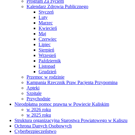
Program Za życiem
Kalendarz Zdrowia Publicznego
Styczeń
Luty
Marzec
Kwiecień
Maj
Czerwiec
Lipiec
Sierpień
Wrzesień
Październik
Listopad
Grudzień
Przemoc w rodzinie
Kampania Rzecznik Praw Pacjenta Przypomina
Apteki
Szpitale
Przychodnie
Nieodpłatna pomoc prawna w Powiecie Kaliskim
w 2026 roku
w 2025 roku
Struktura organizacyjna Starostwa Powiatowego w Kaliszu
Ochrona Danych Osobowych
Cyberbezpieczeństwo