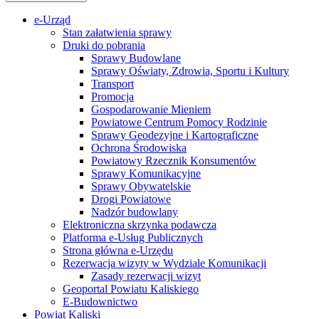
e-Urząd
Stan załatwienia sprawy
Druki do pobrania
Sprawy Budowlane
Sprawy Oświaty, Zdrowia, Sportu i Kultury
Transport
Promocja
Gospodarowanie Mieniem
Powiatowe Centrum Pomocy Rodzinie
Sprawy Geodezyjne i Kartograficzne
Ochrona Środowiska
Powiatowy Rzecznik Konsumentów
Sprawy Komunikacyjne
Sprawy Obywatelskie
Drogi Powiatowe
Nadzór budowlany
Elektroniczna skrzynka podawcza
Platforma e-Usług Publicznych
Strona główna e-Urzędu
Rezerwacja wizyty w Wydziale Komunikacji
Zasady rezerwacji wizyt
Geoportal Powiatu Kaliskiego
E-Budownictwo
Powiat Kaliski