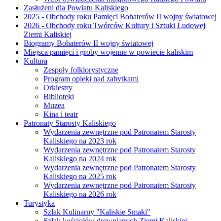
Zasłużeni dla Powiatu Kaliskiego
2025 - Obchody roku Pamięci Bohaterów II wojny światowej
2026 - Obchody roku Twórców Kultury i Sztuki Ludowej
Ziemi Kaliskiej
Biogramy Bohaterów II wojny światowej
Miejsca pamięci i groby wojenne w powiecie kaliskim
Kultura
Zespoły folklorystyczne
Program opieki nad zabytkami
Orkiestry
Biblioteki
Muzea
Kina i teatr
Patronaty Starosty Kaliskiego
Wydarzenia zewnętrzne pod Patronatem Starosty
Kaliskiego na 2023 rok
Wydarzenia zewnętrzne pod Patronatem Starosty
Kaliskiego na 2024 rok
Wydarzenia zewnętrzne pod Patronatem Starosty
Kaliskiego na 2025 rok
Wydarzenia zewnętrzne pod Patronatem Starosty
Kaliskiego na 2026 rok
Turystyka
Szlak Kulinarny "Kaliskie Smaki"
Szlak kościołów drewnianych Ziemi Kaliskiej