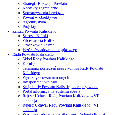
Strategia Rozwoju Powiatu
Kontakty zagraniczne
Stowarzyszenia i związki
Powiat w obiektywie
Agroturystyka
Projekty
Zarząd Powiatu Kaliskiego
Starosta Kaliski
Wicestarosta Kaliski
Członkowie Zarządu
Wzór oświadczenia majątkowego
Rada Powiatu Kaliskiego
Skład Rady Powiatu Kaliskiego
Komisje
Terminarz posiedzeń sesji i komisji Rady Powiatu
Kaliskiego
Wyniki głosowań imiennych
Interpelacje i wnioski
Sesje Rady Powiatu Kaliskiego - zapisy wideo
Portal informacyjny systemu eSesja
Rejestr Uchwał Rady Powiatu Kaliskiego - VII
kadencja
Rejestr Uchwał Rady Powiatu Kaliskiego - VI
kadencja
Wzór oświadczenia majątkowego Radnego Powiatu