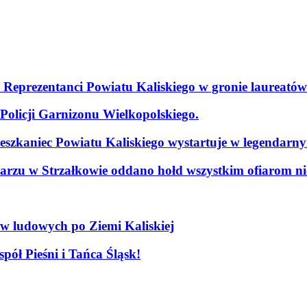
. Reprezentanci Powiatu Kaliskiego w gronie laureatów
olicji Garnizonu Wielkopolskiego.
szkaniec Powiatu Kaliskiego wystartuje w legendarn
arzu w Strzałkowie oddano hołd wszystkim ofiarom nie
ów ludowych po Ziemi Kaliskiej
pół Pieśni i Tańca Śląsk!