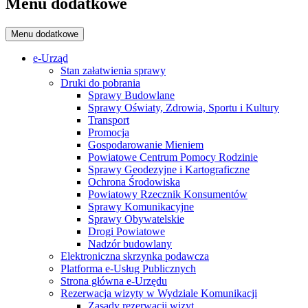
Menu dodatkowe
Menu dodatkowe
e-Urząd
Stan załatwienia sprawy
Druki do pobrania
Sprawy Budowlane
Sprawy Oświaty, Zdrowia, Sportu i Kultury
Transport
Promocja
Gospodarowanie Mieniem
Powiatowe Centrum Pomocy Rodzinie
Sprawy Geodezyjne i Kartograficzne
Ochrona Środowiska
Powiatowy Rzecznik Konsumentów
Sprawy Komunikacyjne
Sprawy Obywatelskie
Drogi Powiatowe
Nadzór budowlany
Elektroniczna skrzynka podawcza
Platforma e-Usług Publicznych
Strona główna e-Urzędu
Rezerwacja wizyty w Wydziale Komunikacji
Zasady rezerwacji wizyt