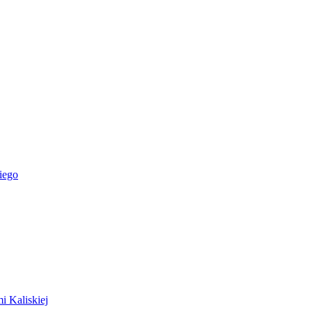
iego
i Kaliskiej