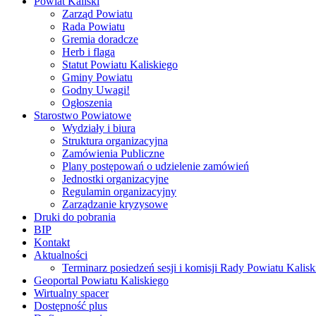
Powiat Kaliski
Zarząd Powiatu
Rada Powiatu
Gremia doradcze
Herb i flaga
Statut Powiatu Kaliskiego
Gminy Powiatu
Godny Uwagi!
Ogłoszenia
Starostwo Powiatowe
Wydziały i biura
Struktura organizacyjna
Zamówienia Publiczne
Plany postępowań o udzielenie zamówień
Jednostki organizacyjne
Regulamin organizacyjny
Zarządzanie kryzysowe
Druki do pobrania
BIP
Kontakt
Aktualności
Terminarz posiedzeń sesji i komisji Rady Powiatu Kalisk
Geoportal Powiatu Kaliskiego
Wirtualny spacer
Dostępność plus