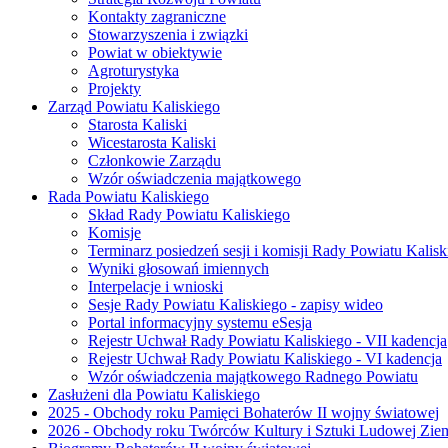
Kontakty zagraniczne
Stowarzyszenia i związki
Powiat w obiektywie
Agroturystyka
Projekty
Zarząd Powiatu Kaliskiego
Starosta Kaliski
Wicestarosta Kaliski
Członkowie Zarządu
Wzór oświadczenia majątkowego
Rada Powiatu Kaliskiego
Skład Rady Powiatu Kaliskiego
Komisje
Terminarz posiedzeń sesji i komisji Rady Powiatu Kalisk
Wyniki głosowań imiennych
Interpelacje i wnioski
Sesje Rady Powiatu Kaliskiego - zapisy wideo
Portal informacyjny systemu eSesja
Rejestr Uchwał Rady Powiatu Kaliskiego - VII kadencja
Rejestr Uchwał Rady Powiatu Kaliskiego - VI kadencja
Wzór oświadczenia majątkowego Radnego Powiatu
Zasłużeni dla Powiatu Kaliskiego
2025 - Obchody roku Pamięci Bohaterów II wojny światowej
2026 - Obchody roku Twórców Kultury i Sztuki Ludowej Ziem