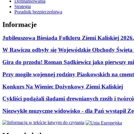
Dofinansowania
Strategia
Poradnik bezpieczeństwa
Informacje
Jubileuszowa Biesiada Folkloru Ziemi Kaliskiej 2026
W Rawiczu odbyły się Wojewódzkie Obchody Święta P
Gira do przodu! Roman Sądkiewicz jako pierwszy mie
Przy mogile wojennej rodziny Piaskowskich na cment
Konkurs Na Wieniec Dożynkowy Ziemi Kaliskiej
Cykliści podążali śladami drewnianych rzeźb i twórc
Niezwykłe muzyczne widowisko - dla Pań wystąpił Zes