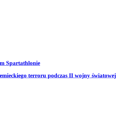
ym Spartathlonie
mieckiego terroru podczas II wojny światowej