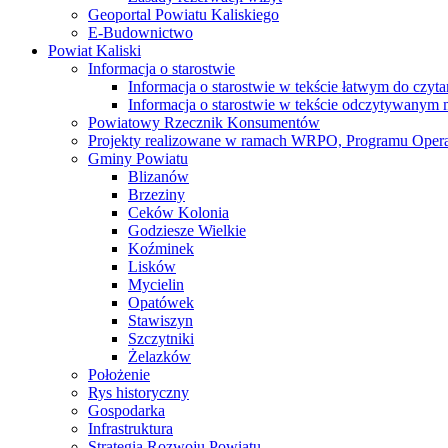
Geoportal Powiatu Kaliskiego
E-Budownictwo
Powiat Kaliski
Informacja o starostwie
Informacja o starostwie w tekście łatwym do czyt
Informacja o starostwie w tekście odczytywany
Powiatowy Rzecznik Konsumentów
Projekty realizowane w ramach WRPO, Programu Oper
Gminy Powiatu
Blizanów
Brzeziny
Ceków Kolonia
Godziesze Wielkie
Koźminek
Lisków
Mycielin
Opatówek
Stawiszyn
Szczytniki
Żelazków
Położenie
Rys historyczny
Gospodarka
Infrastruktura
Strategia Rozwoju Powiatu