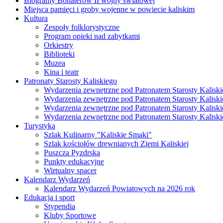
Biogramy Bohaterów II wojny światowej
Miejsca pamięci i groby wojenne w powiecie kaliskim
Kultura
Zespoły folklorystyczne
Program opieki nad zabytkami
Orkiestry
Biblioteki
Muzea
Kina i teatr
Patronaty Starosty Kaliskiego
Wydarzenia zewnętrzne pod Patronatem Starosty Kaliski
Wydarzenia zewnętrzne pod Patronatem Starosty Kaliski
Wydarzenia zewnętrzne pod Patronatem Starosty Kaliski
Wydarzenia zewnętrzne pod Patronatem Starosty Kaliski
Turystyka
Szlak Kulinarny "Kaliskie Smaki"
Szlak kościołów drewnianych Ziemi Kaliskiej
Puszcza Pyzdrska
Punkty edukacyjne
Wirtualny spacer
Kalendarz Wydarzeń
Kalendarz Wydarzeń Powiatowych na 2026 rok
Edukacja i sport
Stypendia
Kluby Sportowe