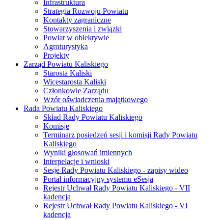
Infrastruktura
Strategia Rozwoju Powiatu
Kontakty zagraniczne
Stowarzyszenia i związki
Powiat w obiektywie
Agroturystyka
Projekty
Zarząd Powiatu Kaliskiego
Starosta Kaliski
Wicestarosta Kaliski
Członkowie Zarządu
Wzór oświadczenia majątkowego
Rada Powiatu Kaliskiego
Skład Rady Powiatu Kaliskiego
Komisje
Terminarz posiedzeń sesji i komisji Rady Powiatu
Kaliskiego
Wyniki głosowań imiennych
Interpelacje i wnioski
Sesje Rady Powiatu Kaliskiego - zapisy wideo
Portal informacyjny systemu eSesja
Rejestr Uchwał Rady Powiatu Kaliskiego - VII
kadencja
Rejestr Uchwał Rady Powiatu Kaliskiego - VI
kadencja