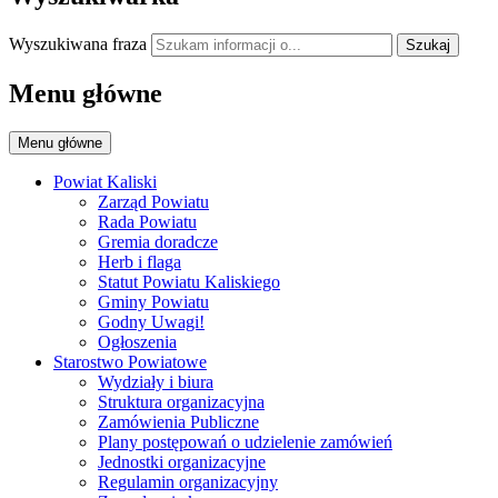
Wyszukiwana fraza
Szukaj
Menu główne
Menu główne
Powiat Kaliski
Zarząd Powiatu
Rada Powiatu
Gremia doradcze
Herb i flaga
Statut Powiatu Kaliskiego
Gminy Powiatu
Godny Uwagi!
Ogłoszenia
Starostwo Powiatowe
Wydziały i biura
Struktura organizacyjna
Zamówienia Publiczne
Plany postępowań o udzielenie zamówień
Jednostki organizacyjne
Regulamin organizacyjny