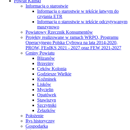
Powiat Kaliski
Informacja o starostwie
Informacja o starostwie w tekście łatwym do
czytania ETR
Informacja o starostwie w tekście odczytywanym
maszynowo
Powiatowy Rzecznik Konsumentów
Projekty realizowane w ramach WRPO, Programu
Operacyjnego Polska Cyfrowa na lata 2014-2020,
PROW, FEnIKS 2021 - 2027 oraz FEW 2021-2027
Gminy Powiatu
Blizanów
Brzeziny
Ceków Kolonia
Godziesze Wielkie
Koźminek
Lisków
Mycielin
Opatówek
Stawiszyn
Szczytniki
Żelazków
Położenie
Rys historyczny
Gospodarka