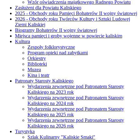
Wzór oświadczenia majątkowego Radnego Powiatu
Zasłużeni dla Powiatu Kaliskiego
2025 - Obchody roku Pamięci Bohaterów II wojny światowej
2026 - Obchody roku Twórców Kultury i Sztuki Ludowej
Ziemi Kaliskiej
Biogramy Bohaterów II wojny światowej
Miejsca pamięci i groby wojenne w powiecie kaliskim
Kultura
Zespoły folklorystyczne
Program opieki nad zabytkami
Orkiestry
Biblioteki
Muzea
Kina i teatr
Patronaty Starosty Kaliskiego
Wydarzenia zewnętrzne pod Patronatem Starosty
Kaliskiego na 2023 rok
Wydarzenia zewnętrzne pod Patronatem Starosty
Kaliskiego na 2024 rok
Wydarzenia zewnętrzne pod Patronatem Starosty
Kaliskiego na 2025 rok
Wydarzenia zewnętrzne pod Patronatem Starosty
Kaliskiego na 2026 rok
Turystyka
Szlak Kulinarny "Kaliskie Smaki"