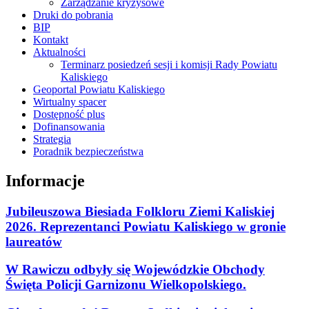
Zarządzanie kryzysowe
Druki do pobrania
BIP
Kontakt
Aktualności
Terminarz posiedzeń sesji i komisji Rady Powiatu
Kaliskiego
Geoportal Powiatu Kaliskiego
Wirtualny spacer
Dostępność plus
Dofinansowania
Strategia
Poradnik bezpieczeństwa
Informacje
Jubileuszowa Biesiada Folkloru Ziemi Kaliskiej
2026. Reprezentanci Powiatu Kaliskiego w gronie
laureatów
W Rawiczu odbyły się Wojewódzkie Obchody
Święta Policji Garnizonu Wielkopolskiego.