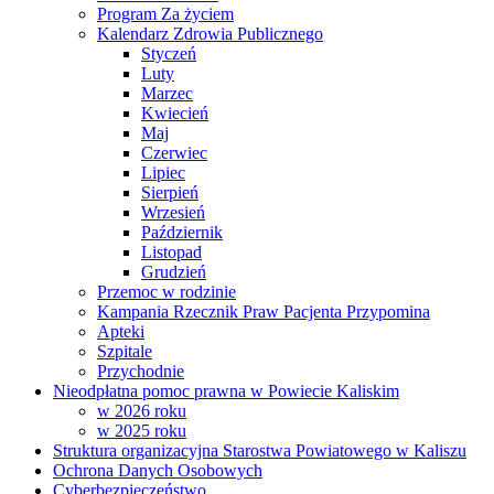
Program Za życiem
Kalendarz Zdrowia Publicznego
Styczeń
Luty
Marzec
Kwiecień
Maj
Czerwiec
Lipiec
Sierpień
Wrzesień
Październik
Listopad
Grudzień
Przemoc w rodzinie
Kampania Rzecznik Praw Pacjenta Przypomina
Apteki
Szpitale
Przychodnie
Nieodpłatna pomoc prawna w Powiecie Kaliskim
w 2026 roku
w 2025 roku
Struktura organizacyjna Starostwa Powiatowego w Kaliszu
Ochrona Danych Osobowych
Cyberbezpieczeństwo