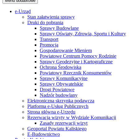
Menu dodatkowe
e-Urząd
Stan załatwienia sprawy
Druki do pobrania
Sprawy Budowlane
Sprawy Oświaty, Zdrowia, Sportu i Kultury
Transport
Promocja
Gospodarowanie Mieniem
Powiatowe Centrum Pomocy Rodzinie
Sprawy Geodezyjne i Kartograficzne
Ochrona Środowiska
Powiatowy Rzecznik Konsumentów
Sprawy Komunikacyjne
Sprawy Obywatelskie
Drogi Powiatowe
Nadzór budowlany
Elektroniczna skrzynka podawcza
Platforma e-Usług Publicznych
Strona główna e-Urzędu
Rezerwacja wizyty w Wydziale Komunikacji
Zasady rezerwacji wizyt
Geoportal Powiatu Kaliskiego
E-Budownictwo