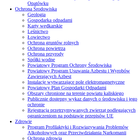
Opatówku
Ochrona Środowiska
Geologia
Gospodarka odpadami
Karty wędkarskie
Leśnictwo
Łowiectwo
Ochrona gruntów rolnych
Ochrona powietrza
Ochrona przyrody
Spółki wodne
Powiatowy Program Ochrony Środowiska
Powiatowy Program Usuwania Azbestu i Wyrobów
Zawierających Azbest
Instalacje wytwarzające pole elektromagnetyczne
Powiatowy Plan Gospodarki Odpadami
Obszary chronione na terenie powiatu kaliskiego
Publicznie dostępny wykaz danych o środowisku i jego
ochronie
Rejestracja przetrzymywanych zwierząt podlegających
ograniczeniom na podstawie przepisów UE
Zdrowie
Program Profilaktyki i Rozwiązywania Problemów
Alkoholowych oraz Przeciwdziałania Narkomanii
Ochrona zdrowia