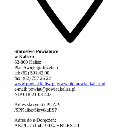
Starostwo Powiatowe
w Kaliszu
62-800 Kalisz
Plac Świętego Józefa 5
tel: (62) 501 42 00
fax: (62) 757 26 22
www.powiat.kalisz.pl
www.bip.powiat.kalisz.pl
e-mail:
powiat@powiat.kalisz.pl
NIP 618-21-08-403
Adres skrzynki ePUAP:
/SPKalisz/SkrytkaESP
Adres do e-Doręczeń:
AE:PL-75154-19034-HBURS-20