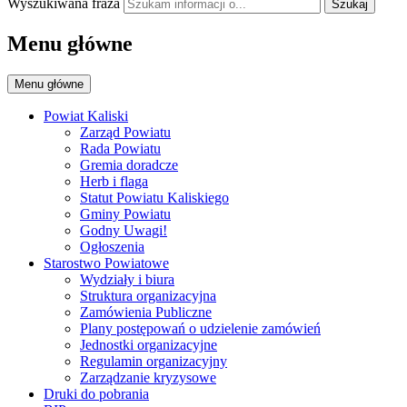
Wyszukiwana fraza
Szukaj
Menu główne
Menu główne
Powiat Kaliski
Zarząd Powiatu
Rada Powiatu
Gremia doradcze
Herb i flaga
Statut Powiatu Kaliskiego
Gminy Powiatu
Godny Uwagi!
Ogłoszenia
Starostwo Powiatowe
Wydziały i biura
Struktura organizacyjna
Zamówienia Publiczne
Plany postępowań o udzielenie zamówień
Jednostki organizacyjne
Regulamin organizacyjny
Zarządzanie kryzysowe
Druki do pobrania