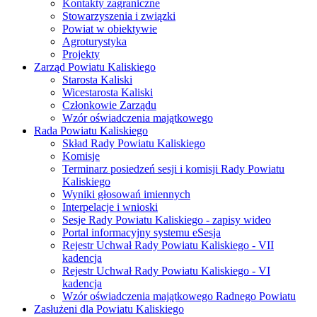
Kontakty zagraniczne
Stowarzyszenia i związki
Powiat w obiektywie
Agroturystyka
Projekty
Zarząd Powiatu Kaliskiego
Starosta Kaliski
Wicestarosta Kaliski
Członkowie Zarządu
Wzór oświadczenia majątkowego
Rada Powiatu Kaliskiego
Skład Rady Powiatu Kaliskiego
Komisje
Terminarz posiedzeń sesji i komisji Rady Powiatu
Kaliskiego
Wyniki głosowań imiennych
Interpelacje i wnioski
Sesje Rady Powiatu Kaliskiego - zapisy wideo
Portal informacyjny systemu eSesja
Rejestr Uchwał Rady Powiatu Kaliskiego - VII
kadencja
Rejestr Uchwał Rady Powiatu Kaliskiego - VI
kadencja
Wzór oświadczenia majątkowego Radnego Powiatu
Zasłużeni dla Powiatu Kaliskiego