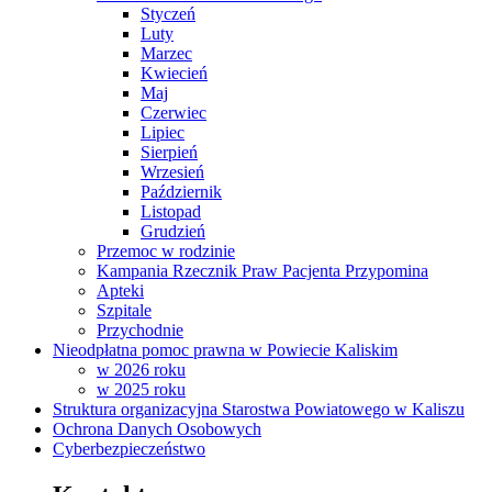
Styczeń
Luty
Marzec
Kwiecień
Maj
Czerwiec
Lipiec
Sierpień
Wrzesień
Październik
Listopad
Grudzień
Przemoc w rodzinie
Kampania Rzecznik Praw Pacjenta Przypomina
Apteki
Szpitale
Przychodnie
Nieodpłatna pomoc prawna w Powiecie Kaliskim
w 2026 roku
w 2025 roku
Struktura organizacyjna Starostwa Powiatowego w Kaliszu
Ochrona Danych Osobowych
Cyberbezpieczeństwo