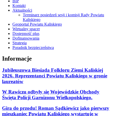
BIP
Kontakt
Aktualności
Terminarz posiedzeń sesji i komisji Rady Powiatu
Kaliskiego
Geoportal Powiatu Kaliskiego
Wirtualny spacer
Dostępność plus
Dofinansowania
Strategia
Poradnik bezpieczeństwa
Informacje
Jubileuszowa Biesiada Folkloru Ziemi Kaliskiej
2026. Reprezentanci Powiatu Kaliskiego w gronie
laureatów
W Rawiczu odbyły się Wojewódzkie Obchody
Święta Policji Garnizonu Wielkopolskiego.
Gira do przodu! Roman Sądkiewicz jako pierwszy
mieszkaniec Powiatu Kaliskiego wystartuje w