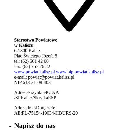
Starostwo Powiatowe
w Kaliszu
62-800 Kalisz
Plac Świętego Józefa 5
tel: (62) 501 42 00
fax: (62) 757 26 22
www.powiat.kalisz.pl
www.bip.powiat.kalisz.pl
e-mail:
powiat@powiat.kalisz.pl
NIP 618-21-08-403
Adres skrzynki ePUAP:
/SPKalisz/SkrytkaESP
Adres do e-Doręczeń:
AE:PL-75154-19034-HBURS-20
Napisz do nas