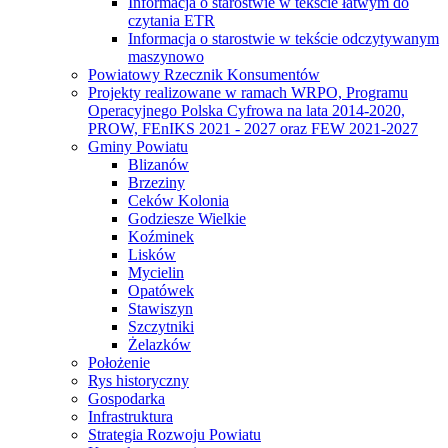
Informacja o starostwie w tekście łatwym do
czytania ETR
Informacja o starostwie w tekście odczytywanym
maszynowo
Powiatowy Rzecznik Konsumentów
Projekty realizowane w ramach WRPO, Programu
Operacyjnego Polska Cyfrowa na lata 2014-2020,
PROW, FEnIKS 2021 - 2027 oraz FEW 2021-2027
Gminy Powiatu
Blizanów
Brzeziny
Ceków Kolonia
Godziesze Wielkie
Koźminek
Lisków
Mycielin
Opatówek
Stawiszyn
Szczytniki
Żelazków
Położenie
Rys historyczny
Gospodarka
Infrastruktura
Strategia Rozwoju Powiatu