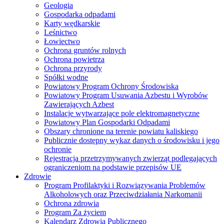
Geologia
Gospodarka odpadami
Karty wędkarskie
Leśnictwo
Łowiectwo
Ochrona gruntów rolnych
Ochrona powietrza
Ochrona przyrody
Spółki wodne
Powiatowy Program Ochrony Środowiska
Powiatowy Program Usuwania Azbestu i Wyrobów
Zawierających Azbest
Instalacje wytwarzające pole elektromagnetyczne
Powiatowy Plan Gospodarki Odpadami
Obszary chronione na terenie powiatu kaliskiego
Publicznie dostępny wykaz danych o środowisku i jego
ochronie
Rejestracja przetrzymywanych zwierząt podlegających
ograniczeniom na podstawie przepisów UE
Zdrowie
Program Profilaktyki i Rozwiązywania Problemów
Alkoholowych oraz Przeciwdziałania Narkomanii
Ochrona zdrowia
Program Za życiem
Kalendarz Zdrowia Publicznego