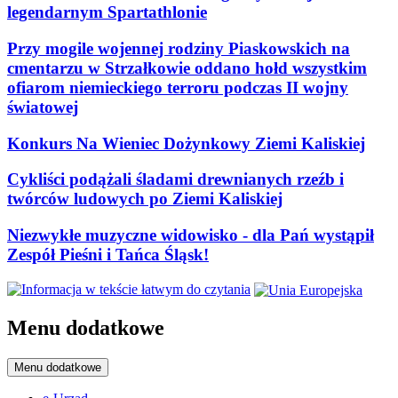
legendarnym Spartathlonie
Przy mogile wojennej rodziny Piaskowskich na
cmentarzu w Strzałkowie oddano hołd wszystkim
ofiarom niemieckiego terroru podczas II wojny
światowej
Konkurs Na Wieniec Dożynkowy Ziemi Kaliskiej
Cykliści podążali śladami drewnianych rzeźb i
twórców ludowych po Ziemi Kaliskiej
Niezwykłe muzyczne widowisko - dla Pań wystąpił
Zespół Pieśni i Tańca Śląsk!
Menu dodatkowe
Menu dodatkowe