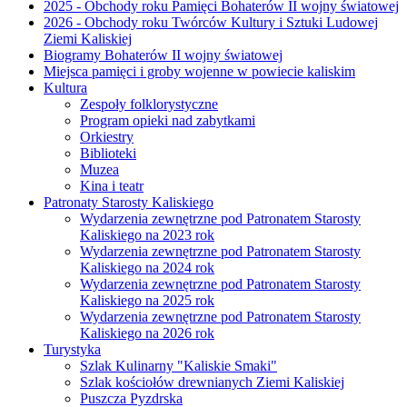
2025 - Obchody roku Pamięci Bohaterów II wojny światowej
2026 - Obchody roku Twórców Kultury i Sztuki Ludowej
Ziemi Kaliskiej
Biogramy Bohaterów II wojny światowej
Miejsca pamięci i groby wojenne w powiecie kaliskim
Kultura
Zespoły folklorystyczne
Program opieki nad zabytkami
Orkiestry
Biblioteki
Muzea
Kina i teatr
Patronaty Starosty Kaliskiego
Wydarzenia zewnętrzne pod Patronatem Starosty
Kaliskiego na 2023 rok
Wydarzenia zewnętrzne pod Patronatem Starosty
Kaliskiego na 2024 rok
Wydarzenia zewnętrzne pod Patronatem Starosty
Kaliskiego na 2025 rok
Wydarzenia zewnętrzne pod Patronatem Starosty
Kaliskiego na 2026 rok
Turystyka
Szlak Kulinarny "Kaliskie Smaki"
Szlak kościołów drewnianych Ziemi Kaliskiej
Puszcza Pyzdrska