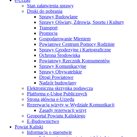
e-Urząd
Stan załatwienia sprawy
Druki do pobrania
Sprawy Budowlane
Sprawy Oświaty, Zdrowia, Sportu i Kultury
Transport
Promocja
Gospodarowanie Mieniem
Powiatowe Centrum Pomocy Rodzinie
Sprawy Geodezyjne i Kartograficzne
Ochrona Środowiska
Powiatowy Rzecznik Konsumentów
Sprawy Komunikacyjne
Sprawy Obywatelskie
Drogi Powiatowe
Nadzór budowlany
Elektroniczna skrzynka podawcza
Platforma e-Usług Publicznych
Strona główna e-Urzędu
Rezerwacja wizyty w Wydziale Komunikacji
Zasady rezerwacji wizyt
Geoportal Powiatu Kaliskiego
E-Budownictwo
Powiat Kaliski
Informacja o starostwie