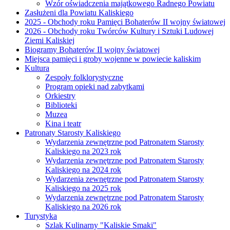
Wzór oświadczenia majątkowego Radnego Powiatu
Zasłużeni dla Powiatu Kaliskiego
2025 - Obchody roku Pamięci Bohaterów II wojny światowej
2026 - Obchody roku Twórców Kultury i Sztuki Ludowej
Ziemi Kaliskiej
Biogramy Bohaterów II wojny światowej
Miejsca pamięci i groby wojenne w powiecie kaliskim
Kultura
Zespoły folklorystyczne
Program opieki nad zabytkami
Orkiestry
Biblioteki
Muzea
Kina i teatr
Patronaty Starosty Kaliskiego
Wydarzenia zewnętrzne pod Patronatem Starosty
Kaliskiego na 2023 rok
Wydarzenia zewnętrzne pod Patronatem Starosty
Kaliskiego na 2024 rok
Wydarzenia zewnętrzne pod Patronatem Starosty
Kaliskiego na 2025 rok
Wydarzenia zewnętrzne pod Patronatem Starosty
Kaliskiego na 2026 rok
Turystyka
Szlak Kulinarny "Kaliskie Smaki"