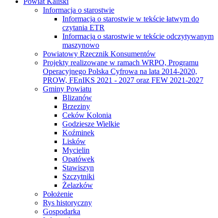
Powiat Kaliski
Informacja o starostwie
Informacja o starostwie w tekście łatwym do
czytania ETR
Informacja o starostwie w tekście odczytywanym
maszynowo
Powiatowy Rzecznik Konsumentów
Projekty realizowane w ramach WRPO, Programu
Operacyjnego Polska Cyfrowa na lata 2014-2020,
PROW, FEnIKS 2021 - 2027 oraz FEW 2021-2027
Gminy Powiatu
Blizanów
Brzeziny
Ceków Kolonia
Godziesze Wielkie
Koźminek
Lisków
Mycielin
Opatówek
Stawiszyn
Szczytniki
Żelazków
Położenie
Rys historyczny
Gospodarka