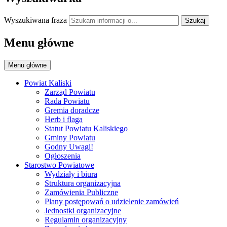
Wyszukiwana fraza
Szukaj
Menu główne
Menu główne
Powiat Kaliski
Zarząd Powiatu
Rada Powiatu
Gremia doradcze
Herb i flaga
Statut Powiatu Kaliskiego
Gminy Powiatu
Godny Uwagi!
Ogłoszenia
Starostwo Powiatowe
Wydziały i biura
Struktura organizacyjna
Zamówienia Publiczne
Plany postępowań o udzielenie zamówień
Jednostki organizacyjne
Regulamin organizacyjny