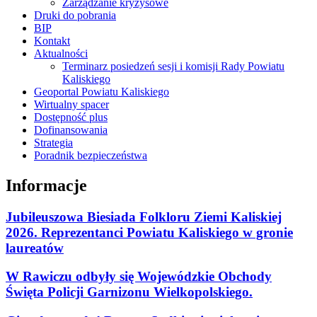
Zarządzanie kryzysowe
Druki do pobrania
BIP
Kontakt
Aktualności
Terminarz posiedzeń sesji i komisji Rady Powiatu
Kaliskiego
Geoportal Powiatu Kaliskiego
Wirtualny spacer
Dostępność plus
Dofinansowania
Strategia
Poradnik bezpieczeństwa
Informacje
Jubileuszowa Biesiada Folkloru Ziemi Kaliskiej
2026. Reprezentanci Powiatu Kaliskiego w gronie
laureatów
W Rawiczu odbyły się Wojewódzkie Obchody
Święta Policji Garnizonu Wielkopolskiego.