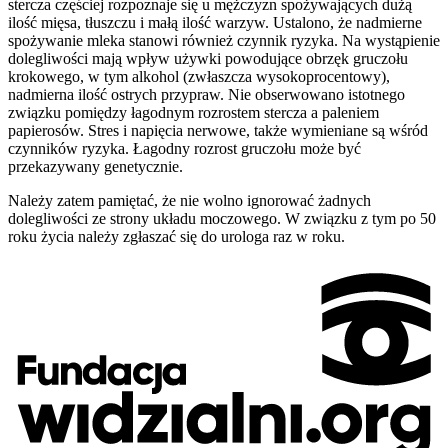
stercza częściej rozpoznaje się u mężczyzn spożywających dużą
ilość mięsa, tłuszczu i małą ilość warzyw. Ustalono, że nadmierne
spożywanie mleka stanowi również czynnik ryzyka. Na wystąpienie
dolegliwości mają wpływ używki powodujące obrzęk gruczołu
krokowego, w tym alkohol (zwłaszcza wysokoprocentowy),
nadmierna ilość ostrych przypraw. Nie obserwowano istotnego
związku pomiędzy łagodnym rozrostem stercza a paleniem
papierosów. Stres i napięcia nerwowe, także wymieniane są wśród
czynników ryzyka. Łagodny rozrost gruczołu może być
przekazywany genetycznie.
Należy zatem pamiętać, że nie wolno ignorować żadnych
dolegliwości ze strony układu moczowego. W związku z tym po 50
roku życia należy zgłaszać się do urologa raz w roku.