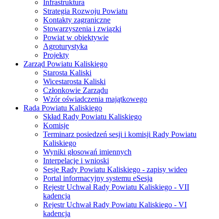
Infrastruktura
Strategia Rozwoju Powiatu
Kontakty zagraniczne
Stowarzyszenia i związki
Powiat w obiektywie
Agroturystyka
Projekty
Zarząd Powiatu Kaliskiego
Starosta Kaliski
Wicestarosta Kaliski
Członkowie Zarządu
Wzór oświadczenia majątkowego
Rada Powiatu Kaliskiego
Skład Rady Powiatu Kaliskiego
Komisje
Terminarz posiedzeń sesji i komisji Rady Powiatu
Kaliskiego
Wyniki głosowań imiennych
Interpelacje i wnioski
Sesje Rady Powiatu Kaliskiego - zapisy wideo
Portal informacyjny systemu eSesja
Rejestr Uchwał Rady Powiatu Kaliskiego - VII
kadencja
Rejestr Uchwał Rady Powiatu Kaliskiego - VI
kadencja