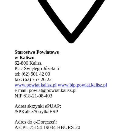
Starostwo Powiatowe
w Kaliszu
62-800 Kalisz
Plac Świętego Józefa 5
tel: (62) 501 42 00
fax: (62) 757 26 22
www.powiat.kalisz.pl
www.bip.powiat.kalisz.pl
e-mail:
powiat@powiat.kalisz.pl
NIP 618-21-08-403
Adres skrzynki ePUAP:
/SPKalisz/SkrytkaESP
Adres do e-Doręczeń:
AE:PL-75154-19034-HBURS-20