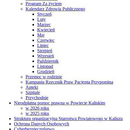
Program Za życiem
Kalendarz Zdrowia Publicznego
Styczeń
Luty
Marzec
Kwiecień
Maj
Czerwiec
Lipiec
Sierpień
Wrzesień
Październik
Listopad
Grudzień
Przemoc w rodzinie
Kampania Rzecznik Praw Pacjenta Przypomina
Apteki
Szpitale
Przychodnie
Nieodpłatna pomoc prawna w Powiecie Kaliskim
w 2026 roku
w 2025 roku
Struktura organizacyjna Starostwa Powiatowego w Kaliszu
Ochrona Danych Osobowych
Cyberbezpieczeństwo