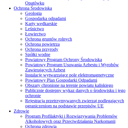
Opatówku
Ochrona Środowiska
Geologia
Gospodarka odpadami
Karty wędkarskie
Leśnictwo
Łowiectwo
Ochrona gruntów rolnych
Ochrona powietrza
Ochrona przyrody
Spółki wodne
Powiatowy Program Ochrony Środowiska
Powiatowy Program Usuwania Azbestu i Wyrobów
Zawierających Azbest
Instalacje wytwarzające pole elektromagnetyczne
Powiatowy Plan Gospodarki Odpadami
Obszary chronione na terenie powiatu kaliskiego
Publicznie dostępny wykaz danych o środowisku i jego
ochronie
Rejestracja przetrzymywanych zwierząt podlegających
ograniczeniom na podstawie przepisów UE
Zdrowie
Program Profilaktyki i Rozwiązywania Problemów
Alkoholowych oraz Przeciwdziałania Narkomanii
Ochrona zdrowia