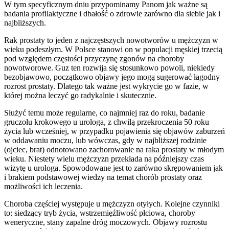
W tym specyficznym dniu przypominamy Panom jak ważne są
badania profilaktyczne i dbałość o zdrowie zarówno dla siebie jak i
najbliższych.
Rak prostaty to jeden z najczęstszych nowotworów u mężczyzn w
wieku podeszłym. W Polsce stanowi on w populacji męskiej trzecią
pod względem częstości przyczynę zgonów na choroby
nowotworowe. Guz ten rozwija się stosunkowo powoli, niekiedy
bezobjawowo, początkowo objawy jego mogą sugerować łagodny
rozrost prostaty. Dlatego tak ważne jest wykrycie go w fazie, w
której można leczyć go radykalnie i skutecznie.
Służyć temu może regularne, co najmniej raz do roku, badanie
gruczołu krokowego u urologa, z chwilą przekroczenia 50 roku
życia lub wcześniej, w przypadku pojawienia się objawów zaburzeń
w oddawaniu moczu, lub wówczas, gdy w najbliższej rodzinie
(ojciec, brat) odnotowano zachorowanie na raka prostaty w młodym
wieku. Niestety wielu mężczyzn przekłada na późniejszy czas
wizytę u urologa. Spowodowane jest to zarówno skrępowaniem jak
i brakiem podstawowej wiedzy na temat chorób prostaty oraz
możliwości ich leczenia.
Choroba częściej występuje u mężczyzn otyłych. Kolejne czynniki
to: siedzący tryb życia, wstrzemięźliwość płciowa, choroby
weneryczne, stany zapalne dróg moczowych. Objawy rozrostu