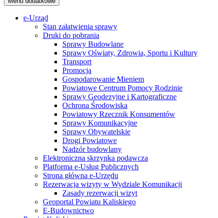
Menu dodatkowe
e-Urząd
Stan załatwienia sprawy
Druki do pobrania
Sprawy Budowlane
Sprawy Oświaty, Zdrowia, Sportu i Kultury
Transport
Promocja
Gospodarowanie Mieniem
Powiatowe Centrum Pomocy Rodzinie
Sprawy Geodezyjne i Kartograficzne
Ochrona Środowiska
Powiatowy Rzecznik Konsumentów
Sprawy Komunikacyjne
Sprawy Obywatelskie
Drogi Powiatowe
Nadzór budowlany
Elektroniczna skrzynka podawcza
Platforma e-Usług Publicznych
Strona główna e-Urzędu
Rezerwacja wizyty w Wydziale Komunikacji
Zasady rezerwacji wizyt
Geoportal Powiatu Kaliskiego
E-Budownictwo