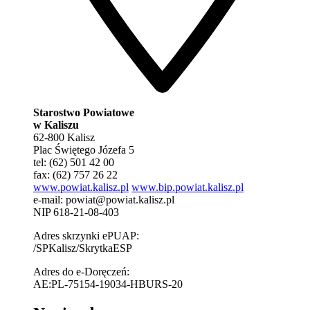
Starostwo Powiatowe
w Kaliszu
62-800 Kalisz
Plac Świętego Józefa 5
tel: (62) 501 42 00
fax: (62) 757 26 22
www.powiat.kalisz.pl
www.bip.powiat.kalisz.pl
e-mail:
powiat@powiat.kalisz.pl
NIP 618-21-08-403
Adres skrzynki ePUAP:
/SPKalisz/SkrytkaESP
Adres do e-Doręczeń:
AE:PL-75154-19034-HBURS-20