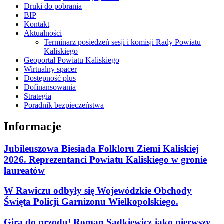
Druki do pobrania
BIP
Kontakt
Aktualności
Terminarz posiedzeń sesji i komisji Rady Powiatu
Kaliskiego
Geoportal Powiatu Kaliskiego
Wirtualny spacer
Dostępność plus
Dofinansowania
Strategia
Poradnik bezpieczeństwa
Informacje
Jubileuszowa Biesiada Folkloru Ziemi Kaliskiej
2026. Reprezentanci Powiatu Kaliskiego w gronie
laureatów
W Rawiczu odbyły się Wojewódzkie Obchody
Święta Policji Garnizonu Wielkopolskiego.
Gira do przodu! Roman Sądkiewicz jako pierwszy