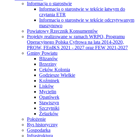
Informacja o starostwie
Informacja o starostwie w tekście łatwym do
czytania ETR
Informacja o starostwie w tekście odczytywanym
maszynowo
Powiatowy Rzecznik Konsumentów
Projekty realizowane w ramach WRPO, Programu
Operacyjnego Polska Cyfrowa na lata 2014-2020,
PROW, FEnIKS 2021 - 2027 oraz FEW 2021-2027
Gminy Powiatu
Blizanów
Brzeziny
Ceków Kolonia
Godziesze Wielkie
Koźminek
Lisków
Mycielin
Opatówek
Stawiszyn
Szczytniki
Żelazków
Położenie
Rys historyczny
Gospodarka
Infrastruktura