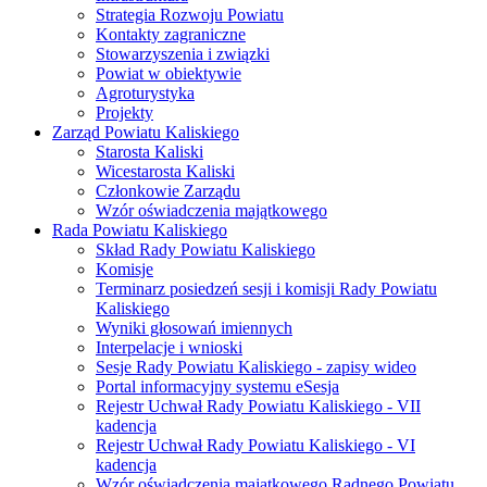
Strategia Rozwoju Powiatu
Kontakty zagraniczne
Stowarzyszenia i związki
Powiat w obiektywie
Agroturystyka
Projekty
Zarząd Powiatu Kaliskiego
Starosta Kaliski
Wicestarosta Kaliski
Członkowie Zarządu
Wzór oświadczenia majątkowego
Rada Powiatu Kaliskiego
Skład Rady Powiatu Kaliskiego
Komisje
Terminarz posiedzeń sesji i komisji Rady Powiatu
Kaliskiego
Wyniki głosowań imiennych
Interpelacje i wnioski
Sesje Rady Powiatu Kaliskiego - zapisy wideo
Portal informacyjny systemu eSesja
Rejestr Uchwał Rady Powiatu Kaliskiego - VII
kadencja
Rejestr Uchwał Rady Powiatu Kaliskiego - VI
kadencja
Wzór oświadczenia majątkowego Radnego Powiatu