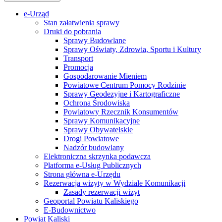
e-Urząd
Stan załatwienia sprawy
Druki do pobrania
Sprawy Budowlane
Sprawy Oświaty, Zdrowia, Sportu i Kultury
Transport
Promocja
Gospodarowanie Mieniem
Powiatowe Centrum Pomocy Rodzinie
Sprawy Geodezyjne i Kartograficzne
Ochrona Środowiska
Powiatowy Rzecznik Konsumentów
Sprawy Komunikacyjne
Sprawy Obywatelskie
Drogi Powiatowe
Nadzór budowlany
Elektroniczna skrzynka podawcza
Platforma e-Usług Publicznych
Strona główna e-Urzędu
Rezerwacja wizyty w Wydziale Komunikacji
Zasady rezerwacji wizyt
Geoportal Powiatu Kaliskiego
E-Budownictwo
Powiat Kaliski