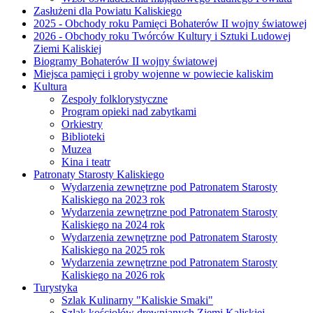
Zasłużeni dla Powiatu Kaliskiego
2025 - Obchody roku Pamięci Bohaterów II wojny światowej
2026 - Obchody roku Twórców Kultury i Sztuki Ludowej
Ziemi Kaliskiej
Biogramy Bohaterów II wojny światowej
Miejsca pamięci i groby wojenne w powiecie kaliskim
Kultura
Zespoły folklorystyczne
Program opieki nad zabytkami
Orkiestry
Biblioteki
Muzea
Kina i teatr
Patronaty Starosty Kaliskiego
Wydarzenia zewnętrzne pod Patronatem Starosty
Kaliskiego na 2023 rok
Wydarzenia zewnętrzne pod Patronatem Starosty
Kaliskiego na 2024 rok
Wydarzenia zewnętrzne pod Patronatem Starosty
Kaliskiego na 2025 rok
Wydarzenia zewnętrzne pod Patronatem Starosty
Kaliskiego na 2026 rok
Turystyka
Szlak Kulinarny "Kaliskie Smaki"
Szlak kościołów drewnianych Ziemi Kaliskiej