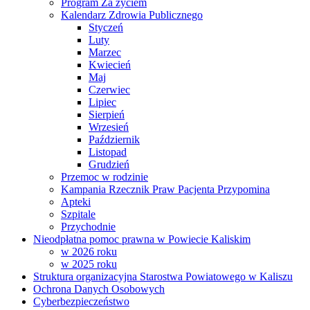
Program Za życiem
Kalendarz Zdrowia Publicznego
Styczeń
Luty
Marzec
Kwiecień
Maj
Czerwiec
Lipiec
Sierpień
Wrzesień
Październik
Listopad
Grudzień
Przemoc w rodzinie
Kampania Rzecznik Praw Pacjenta Przypomina
Apteki
Szpitale
Przychodnie
Nieodpłatna pomoc prawna w Powiecie Kaliskim
w 2026 roku
w 2025 roku
Struktura organizacyjna Starostwa Powiatowego w Kaliszu
Ochrona Danych Osobowych
Cyberbezpieczeństwo