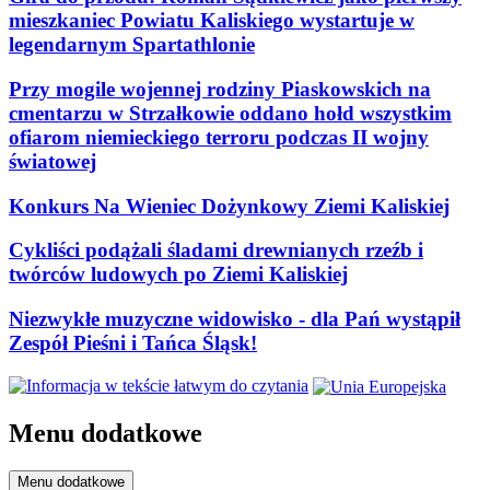
mieszkaniec Powiatu Kaliskiego wystartuje w
legendarnym Spartathlonie
Przy mogile wojennej rodziny Piaskowskich na
cmentarzu w Strzałkowie oddano hołd wszystkim
ofiarom niemieckiego terroru podczas II wojny
światowej
Konkurs Na Wieniec Dożynkowy Ziemi Kaliskiej
Cykliści podążali śladami drewnianych rzeźb i
twórców ludowych po Ziemi Kaliskiej
Niezwykłe muzyczne widowisko - dla Pań wystąpił
Zespół Pieśni i Tańca Śląsk!
Menu dodatkowe
Menu dodatkowe