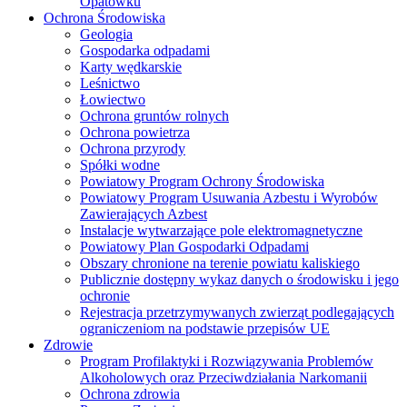
Opatówku
Ochrona Środowiska
Geologia
Gospodarka odpadami
Karty wędkarskie
Leśnictwo
Łowiectwo
Ochrona gruntów rolnych
Ochrona powietrza
Ochrona przyrody
Spółki wodne
Powiatowy Program Ochrony Środowiska
Powiatowy Program Usuwania Azbestu i Wyrobów
Zawierających Azbest
Instalacje wytwarzające pole elektromagnetyczne
Powiatowy Plan Gospodarki Odpadami
Obszary chronione na terenie powiatu kaliskiego
Publicznie dostępny wykaz danych o środowisku i jego
ochronie
Rejestracja przetrzymywanych zwierząt podlegających
ograniczeniom na podstawie przepisów UE
Zdrowie
Program Profilaktyki i Rozwiązywania Problemów
Alkoholowych oraz Przeciwdziałania Narkomanii
Ochrona zdrowia