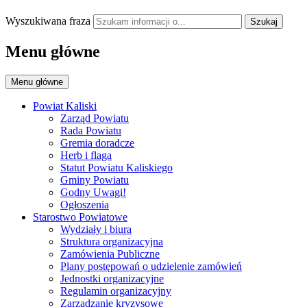
Wyszukiwana fraza
Szukaj
Menu główne
Menu główne
Powiat Kaliski
Zarząd Powiatu
Rada Powiatu
Gremia doradcze
Herb i flaga
Statut Powiatu Kaliskiego
Gminy Powiatu
Godny Uwagi!
Ogłoszenia
Starostwo Powiatowe
Wydziały i biura
Struktura organizacyjna
Zamówienia Publiczne
Plany postępowań o udzielenie zamówień
Jednostki organizacyjne
Regulamin organizacyjny
Zarządzanie kryzysowe