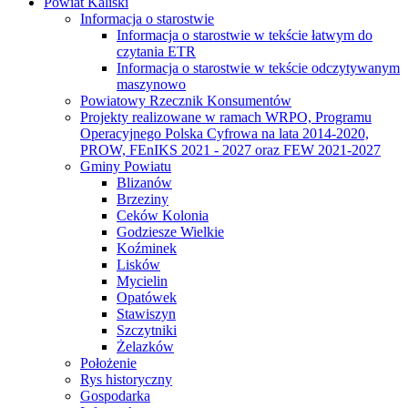
Powiat Kaliski
Informacja o starostwie
Informacja o starostwie w tekście łatwym do
czytania ETR
Informacja o starostwie w tekście odczytywanym
maszynowo
Powiatowy Rzecznik Konsumentów
Projekty realizowane w ramach WRPO, Programu
Operacyjnego Polska Cyfrowa na lata 2014-2020,
PROW, FEnIKS 2021 - 2027 oraz FEW 2021-2027
Gminy Powiatu
Blizanów
Brzeziny
Ceków Kolonia
Godziesze Wielkie
Koźminek
Lisków
Mycielin
Opatówek
Stawiszyn
Szczytniki
Żelazków
Położenie
Rys historyczny
Gospodarka