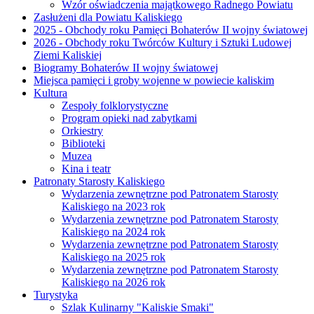
Wzór oświadczenia majątkowego Radnego Powiatu
Zasłużeni dla Powiatu Kaliskiego
2025 - Obchody roku Pamięci Bohaterów II wojny światowej
2026 - Obchody roku Twórców Kultury i Sztuki Ludowej
Ziemi Kaliskiej
Biogramy Bohaterów II wojny światowej
Miejsca pamięci i groby wojenne w powiecie kaliskim
Kultura
Zespoły folklorystyczne
Program opieki nad zabytkami
Orkiestry
Biblioteki
Muzea
Kina i teatr
Patronaty Starosty Kaliskiego
Wydarzenia zewnętrzne pod Patronatem Starosty
Kaliskiego na 2023 rok
Wydarzenia zewnętrzne pod Patronatem Starosty
Kaliskiego na 2024 rok
Wydarzenia zewnętrzne pod Patronatem Starosty
Kaliskiego na 2025 rok
Wydarzenia zewnętrzne pod Patronatem Starosty
Kaliskiego na 2026 rok
Turystyka
Szlak Kulinarny "Kaliskie Smaki"