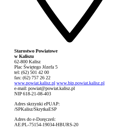
Starostwo Powiatowe
w Kaliszu
62-800 Kalisz
Plac Świętego Józefa 5
tel: (62) 501 42 00
fax: (62) 757 26 22
www.powiat.kalisz.pl
www.bip.powiat.kalisz.pl
e-mail:
powiat@powiat.kalisz.pl
NIP 618-21-08-403
Adres skrzynki ePUAP:
/SPKalisz/SkrytkaESP
Adres do e-Doręczeń:
AE:PL-75154-19034-HBURS-20