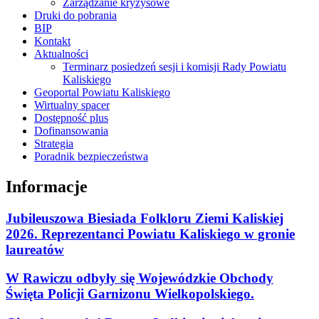
Zarządzanie kryzysowe
Druki do pobrania
BIP
Kontakt
Aktualności
Terminarz posiedzeń sesji i komisji Rady Powiatu
Kaliskiego
Geoportal Powiatu Kaliskiego
Wirtualny spacer
Dostępność plus
Dofinansowania
Strategia
Poradnik bezpieczeństwa
Informacje
Jubileuszowa Biesiada Folkloru Ziemi Kaliskiej
2026. Reprezentanci Powiatu Kaliskiego w gronie
laureatów
W Rawiczu odbyły się Wojewódzkie Obchody
Święta Policji Garnizonu Wielkopolskiego.