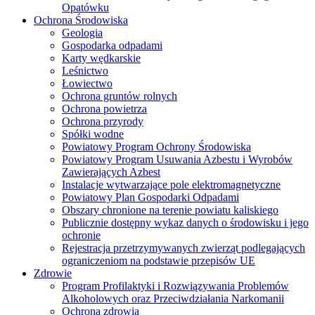
Opatówku
Ochrona Środowiska
Geologia
Gospodarka odpadami
Karty wędkarskie
Leśnictwo
Łowiectwo
Ochrona gruntów rolnych
Ochrona powietrza
Ochrona przyrody
Spółki wodne
Powiatowy Program Ochrony Środowiska
Powiatowy Program Usuwania Azbestu i Wyrobów
Zawierających Azbest
Instalacje wytwarzające pole elektromagnetyczne
Powiatowy Plan Gospodarki Odpadami
Obszary chronione na terenie powiatu kaliskiego
Publicznie dostępny wykaz danych o środowisku i jego
ochronie
Rejestracja przetrzymywanych zwierząt podlegających
ograniczeniom na podstawie przepisów UE
Zdrowie
Program Profilaktyki i Rozwiązywania Problemów
Alkoholowych oraz Przeciwdziałania Narkomanii
Ochrona zdrowia