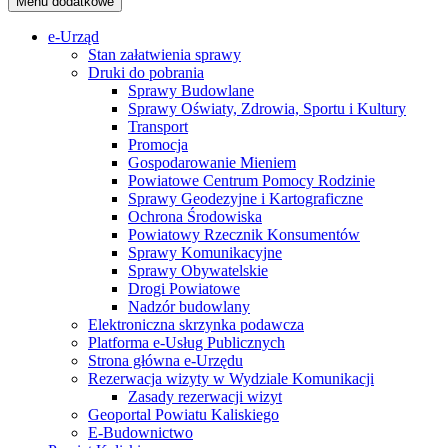
Menu dodatkowe
e-Urząd
Stan załatwienia sprawy
Druki do pobrania
Sprawy Budowlane
Sprawy Oświaty, Zdrowia, Sportu i Kultury
Transport
Promocja
Gospodarowanie Mieniem
Powiatowe Centrum Pomocy Rodzinie
Sprawy Geodezyjne i Kartograficzne
Ochrona Środowiska
Powiatowy Rzecznik Konsumentów
Sprawy Komunikacyjne
Sprawy Obywatelskie
Drogi Powiatowe
Nadzór budowlany
Elektroniczna skrzynka podawcza
Platforma e-Usług Publicznych
Strona główna e-Urzędu
Rezerwacja wizyty w Wydziale Komunikacji
Zasady rezerwacji wizyt
Geoportal Powiatu Kaliskiego
E-Budownictwo