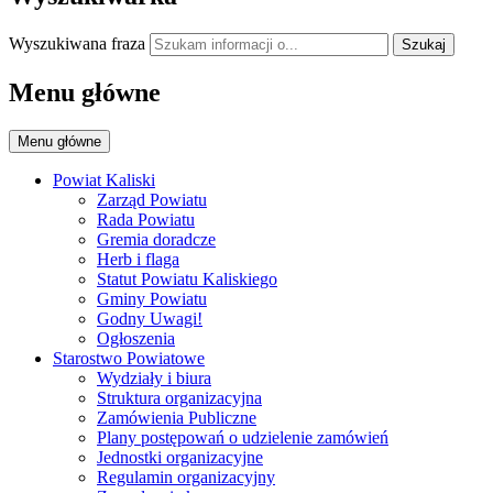
Wyszukiwana fraza
Szukaj
Menu główne
Menu główne
Powiat Kaliski
Zarząd Powiatu
Rada Powiatu
Gremia doradcze
Herb i flaga
Statut Powiatu Kaliskiego
Gminy Powiatu
Godny Uwagi!
Ogłoszenia
Starostwo Powiatowe
Wydziały i biura
Struktura organizacyjna
Zamówienia Publiczne
Plany postępowań o udzielenie zamówień
Jednostki organizacyjne
Regulamin organizacyjny