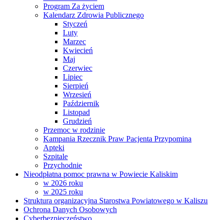
Program Za życiem
Kalendarz Zdrowia Publicznego
Styczeń
Luty
Marzec
Kwiecień
Maj
Czerwiec
Lipiec
Sierpień
Wrzesień
Październik
Listopad
Grudzień
Przemoc w rodzinie
Kampania Rzecznik Praw Pacjenta Przypomina
Apteki
Szpitale
Przychodnie
Nieodpłatna pomoc prawna w Powiecie Kaliskim
w 2026 roku
w 2025 roku
Struktura organizacyjna Starostwa Powiatowego w Kaliszu
Ochrona Danych Osobowych
Cyberbezpieczeństwo