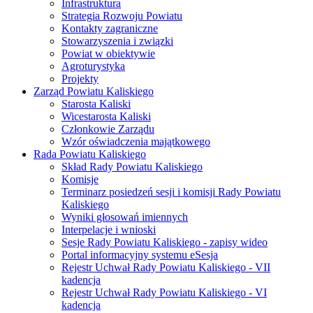
Infrastruktura
Strategia Rozwoju Powiatu
Kontakty zagraniczne
Stowarzyszenia i związki
Powiat w obiektywie
Agroturystyka
Projekty
Zarząd Powiatu Kaliskiego
Starosta Kaliski
Wicestarosta Kaliski
Członkowie Zarządu
Wzór oświadczenia majątkowego
Rada Powiatu Kaliskiego
Skład Rady Powiatu Kaliskiego
Komisje
Terminarz posiedzeń sesji i komisji Rady Powiatu
Kaliskiego
Wyniki głosowań imiennych
Interpelacje i wnioski
Sesje Rady Powiatu Kaliskiego - zapisy wideo
Portal informacyjny systemu eSesja
Rejestr Uchwał Rady Powiatu Kaliskiego - VII
kadencja
Rejestr Uchwał Rady Powiatu Kaliskiego - VI
kadencja