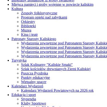
Biogramy Bohaterów II wojny światowej
Miejsca pamięci i groby wojenne w powiecie kaliskim
Kultura
Zespoły folklorystyczne
Program opieki nad zabytkami
Orkiestry
Biblioteki
Muzea
Kina i teatr
Patronaty Starosty Kaliskiego
Wydarzenia zewnętrzne pod Patronatem Starosty Kaliski
Wydarzenia zewnętrzne pod Patronatem Starosty Kaliski
Wydarzenia zewnętrzne pod Patronatem Starosty Kaliski
Wydarzenia zewnętrzne pod Patronatem Starosty Kaliski
Turystyka
Szlak Kulinarny "Kaliskie Smaki"
Szlak kościołów drewnianych Ziemi Kaliskiej
Puszcza Pyzdrska
Punkty edukacyjne
Wirtualny spacer
Kalendarz Wydarzeń
Kalendarz Wydarzeń Powiatowych na 2026 rok
Edukacja i sport
Stypendia
Kluby Sportowe