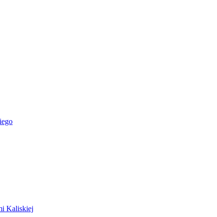
iego
i Kaliskiej