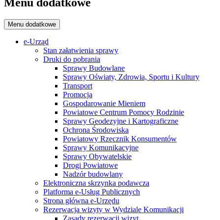
Menu dodatkowe
Menu dodatkowe
e-Urząd
Stan załatwienia sprawy
Druki do pobrania
Sprawy Budowlane
Sprawy Oświaty, Zdrowia, Sportu i Kultury
Transport
Promocja
Gospodarowanie Mieniem
Powiatowe Centrum Pomocy Rodzinie
Sprawy Geodezyjne i Kartograficzne
Ochrona Środowiska
Powiatowy Rzecznik Konsumentów
Sprawy Komunikacyjne
Sprawy Obywatelskie
Drogi Powiatowe
Nadzór budowlany
Elektroniczna skrzynka podawcza
Platforma e-Usług Publicznych
Strona główna e-Urzędu
Rezerwacja wizyty w Wydziale Komunikacji
Zasady rezerwacji wizyt