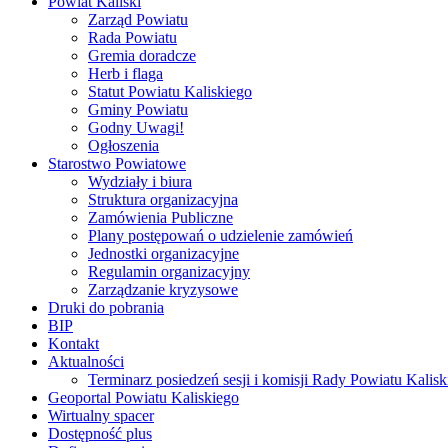
Powiat Kaliski
Zarząd Powiatu
Rada Powiatu
Gremia doradcze
Herb i flaga
Statut Powiatu Kaliskiego
Gminy Powiatu
Godny Uwagi!
Ogłoszenia
Starostwo Powiatowe
Wydziały i biura
Struktura organizacyjna
Zamówienia Publiczne
Plany postępowań o udzielenie zamówień
Jednostki organizacyjne
Regulamin organizacyjny
Zarządzanie kryzysowe
Druki do pobrania
BIP
Kontakt
Aktualności
Terminarz posiedzeń sesji i komisji Rady Powiatu Kalisk
Geoportal Powiatu Kaliskiego
Wirtualny spacer
Dostępność plus