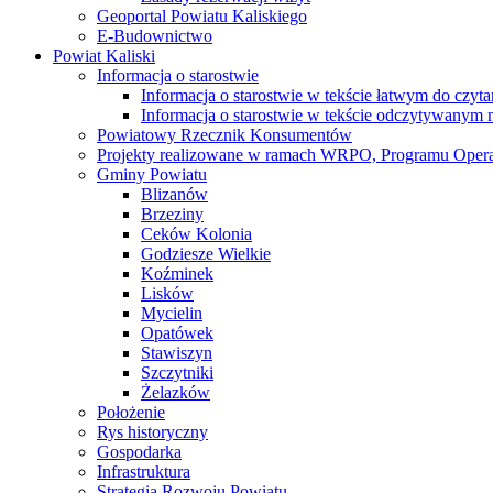
Geoportal Powiatu Kaliskiego
E-Budownictwo
Powiat Kaliski
Informacja o starostwie
Informacja o starostwie w tekście łatwym do czyt
Informacja o starostwie w tekście odczytywany
Powiatowy Rzecznik Konsumentów
Projekty realizowane w ramach WRPO, Programu Oper
Gminy Powiatu
Blizanów
Brzeziny
Ceków Kolonia
Godziesze Wielkie
Koźminek
Lisków
Mycielin
Opatówek
Stawiszyn
Szczytniki
Żelazków
Położenie
Rys historyczny
Gospodarka
Infrastruktura
Strategia Rozwoju Powiatu