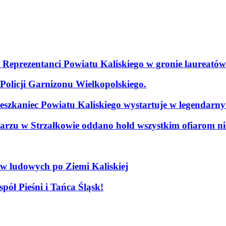
. Reprezentanci Powiatu Kaliskiego w gronie laureatów
olicji Garnizonu Wielkopolskiego.
szkaniec Powiatu Kaliskiego wystartuje w legendarn
arzu w Strzałkowie oddano hołd wszystkim ofiarom nie
ów ludowych po Ziemi Kaliskiej
pół Pieśni i Tańca Śląsk!