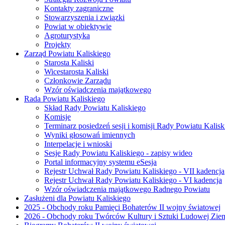
Kontakty zagraniczne
Stowarzyszenia i związki
Powiat w obiektywie
Agroturystyka
Projekty
Zarząd Powiatu Kaliskiego
Starosta Kaliski
Wicestarosta Kaliski
Członkowie Zarządu
Wzór oświadczenia majątkowego
Rada Powiatu Kaliskiego
Skład Rady Powiatu Kaliskiego
Komisje
Terminarz posiedzeń sesji i komisji Rady Powiatu Kalisk
Wyniki głosowań imiennych
Interpelacje i wnioski
Sesje Rady Powiatu Kaliskiego - zapisy wideo
Portal informacyjny systemu eSesja
Rejestr Uchwał Rady Powiatu Kaliskiego - VII kadencja
Rejestr Uchwał Rady Powiatu Kaliskiego - VI kadencja
Wzór oświadczenia majątkowego Radnego Powiatu
Zasłużeni dla Powiatu Kaliskiego
2025 - Obchody roku Pamięci Bohaterów II wojny światowej
2026 - Obchody roku Twórców Kultury i Sztuki Ludowej Ziem