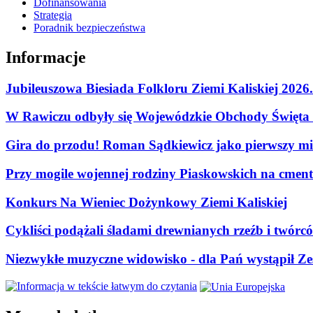
Dofinansowania
Strategia
Poradnik bezpieczeństwa
Informacje
Jubileuszowa Biesiada Folkloru Ziemi Kaliskiej 2026
W Rawiczu odbyły się Wojewódzkie Obchody Święta P
Gira do przodu! Roman Sądkiewicz jako pierwszy mie
Przy mogile wojennej rodziny Piaskowskich na cment
Konkurs Na Wieniec Dożynkowy Ziemi Kaliskiej
Cykliści podążali śladami drewnianych rzeźb i twórc
Niezwykłe muzyczne widowisko - dla Pań wystąpił Zes