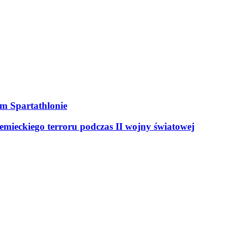
ym Spartathlonie
mieckiego terroru podczas II wojny światowej