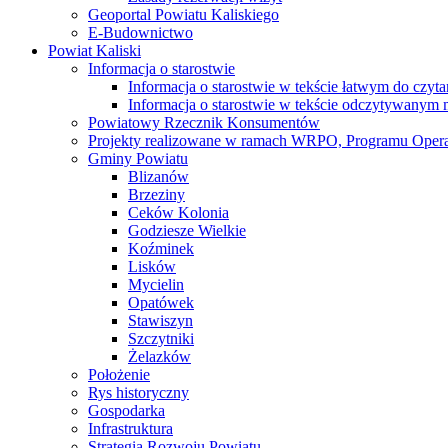
Geoportal Powiatu Kaliskiego
E-Budownictwo
Powiat Kaliski
Informacja o starostwie
Informacja o starostwie w tekście łatwym do czyt
Informacja o starostwie w tekście odczytywany
Powiatowy Rzecznik Konsumentów
Projekty realizowane w ramach WRPO, Programu Oper
Gminy Powiatu
Blizanów
Brzeziny
Ceków Kolonia
Godziesze Wielkie
Koźminek
Lisków
Mycielin
Opatówek
Stawiszyn
Szczytniki
Żelazków
Położenie
Rys historyczny
Gospodarka
Infrastruktura
Strategia Rozwoju Powiatu