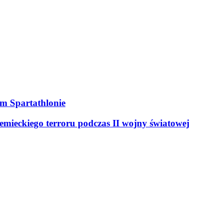
ym Spartathlonie
mieckiego terroru podczas II wojny światowej