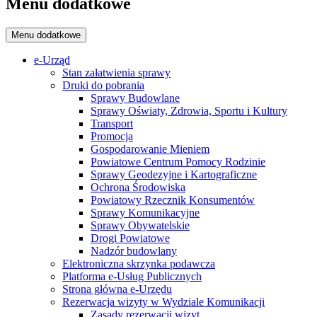
Menu dodatkowe
Menu dodatkowe
e-Urząd
Stan załatwienia sprawy
Druki do pobrania
Sprawy Budowlane
Sprawy Oświaty, Zdrowia, Sportu i Kultury
Transport
Promocja
Gospodarowanie Mieniem
Powiatowe Centrum Pomocy Rodzinie
Sprawy Geodezyjne i Kartograficzne
Ochrona Środowiska
Powiatowy Rzecznik Konsumentów
Sprawy Komunikacyjne
Sprawy Obywatelskie
Drogi Powiatowe
Nadzór budowlany
Elektroniczna skrzynka podawcza
Platforma e-Usług Publicznych
Strona główna e-Urzędu
Rezerwacja wizyty w Wydziale Komunikacji
Zasady rezerwacji wizyt