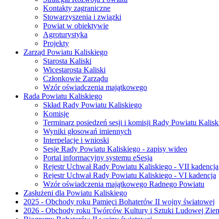
Kontakty zagraniczne
Stowarzyszenia i związki
Powiat w obiektywie
Agroturystyka
Projekty
Zarząd Powiatu Kaliskiego
Starosta Kaliski
Wicestarosta Kaliski
Członkowie Zarządu
Wzór oświadczenia majątkowego
Rada Powiatu Kaliskiego
Skład Rady Powiatu Kaliskiego
Komisje
Terminarz posiedzeń sesji i komisji Rady Powiatu Kalisk
Wyniki głosowań imiennych
Interpelacje i wnioski
Sesje Rady Powiatu Kaliskiego - zapisy wideo
Portal informacyjny systemu eSesja
Rejestr Uchwał Rady Powiatu Kaliskiego - VII kadencja
Rejestr Uchwał Rady Powiatu Kaliskiego - VI kadencja
Wzór oświadczenia majątkowego Radnego Powiatu
Zasłużeni dla Powiatu Kaliskiego
2025 - Obchody roku Pamięci Bohaterów II wojny światowej
2026 - Obchody roku Twórców Kultury i Sztuki Ludowej Ziem