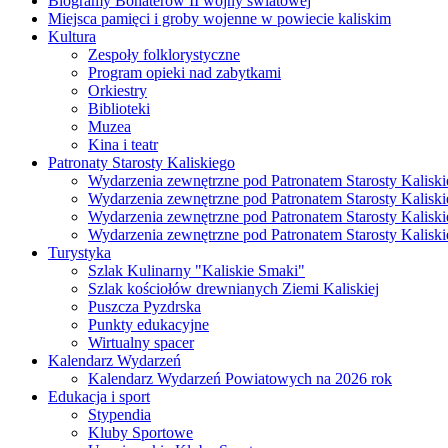
Biogramy Bohaterów II wojny światowej
Miejsca pamięci i groby wojenne w powiecie kaliskim
Kultura
Zespoły folklorystyczne
Program opieki nad zabytkami
Orkiestry
Biblioteki
Muzea
Kina i teatr
Patronaty Starosty Kaliskiego
Wydarzenia zewnętrzne pod Patronatem Starosty Kaliski
Wydarzenia zewnętrzne pod Patronatem Starosty Kaliski
Wydarzenia zewnętrzne pod Patronatem Starosty Kaliski
Wydarzenia zewnętrzne pod Patronatem Starosty Kaliski
Turystyka
Szlak Kulinarny "Kaliskie Smaki"
Szlak kościołów drewnianych Ziemi Kaliskiej
Puszcza Pyzdrska
Punkty edukacyjne
Wirtualny spacer
Kalendarz Wydarzeń
Kalendarz Wydarzeń Powiatowych na 2026 rok
Edukacja i sport
Stypendia
Kluby Sportowe