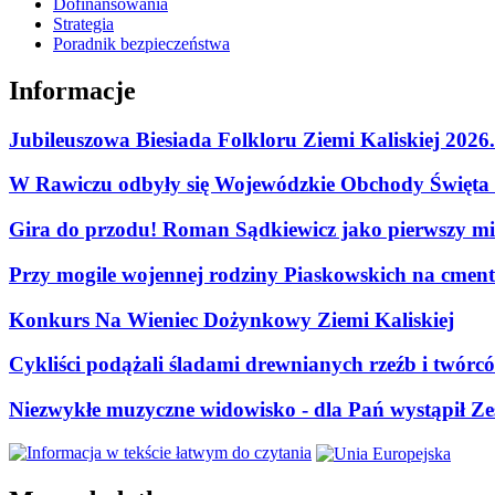
Dofinansowania
Strategia
Poradnik bezpieczeństwa
Informacje
Jubileuszowa Biesiada Folkloru Ziemi Kaliskiej 2026
W Rawiczu odbyły się Wojewódzkie Obchody Święta P
Gira do przodu! Roman Sądkiewicz jako pierwszy mie
Przy mogile wojennej rodziny Piaskowskich na cment
Konkurs Na Wieniec Dożynkowy Ziemi Kaliskiej
Cykliści podążali śladami drewnianych rzeźb i twórc
Niezwykłe muzyczne widowisko - dla Pań wystąpił Zes