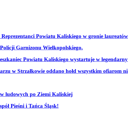
. Reprezentanci Powiatu Kaliskiego w gronie laureatów
olicji Garnizonu Wielkopolskiego.
szkaniec Powiatu Kaliskiego wystartuje w legendarn
arzu w Strzałkowie oddano hołd wszystkim ofiarom nie
ów ludowych po Ziemi Kaliskiej
pół Pieśni i Tańca Śląsk!