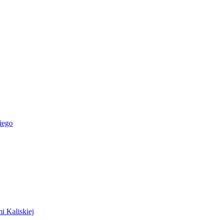
iego
i Kaliskiej