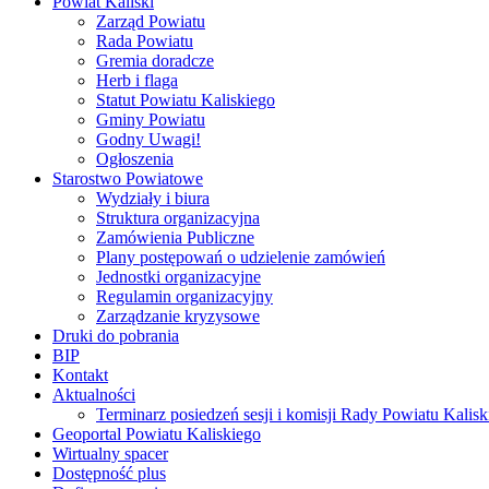
Powiat Kaliski
Zarząd Powiatu
Rada Powiatu
Gremia doradcze
Herb i flaga
Statut Powiatu Kaliskiego
Gminy Powiatu
Godny Uwagi!
Ogłoszenia
Starostwo Powiatowe
Wydziały i biura
Struktura organizacyjna
Zamówienia Publiczne
Plany postępowań o udzielenie zamówień
Jednostki organizacyjne
Regulamin organizacyjny
Zarządzanie kryzysowe
Druki do pobrania
BIP
Kontakt
Aktualności
Terminarz posiedzeń sesji i komisji Rady Powiatu Kalisk
Geoportal Powiatu Kaliskiego
Wirtualny spacer
Dostępność plus