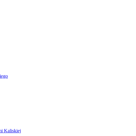
iego
i Kaliskiej