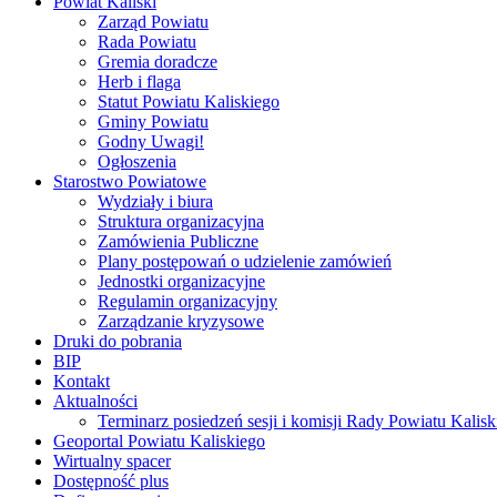
Powiat Kaliski
Zarząd Powiatu
Rada Powiatu
Gremia doradcze
Herb i flaga
Statut Powiatu Kaliskiego
Gminy Powiatu
Godny Uwagi!
Ogłoszenia
Starostwo Powiatowe
Wydziały i biura
Struktura organizacyjna
Zamówienia Publiczne
Plany postępowań o udzielenie zamówień
Jednostki organizacyjne
Regulamin organizacyjny
Zarządzanie kryzysowe
Druki do pobrania
BIP
Kontakt
Aktualności
Terminarz posiedzeń sesji i komisji Rady Powiatu Kalisk
Geoportal Powiatu Kaliskiego
Wirtualny spacer
Dostępność plus