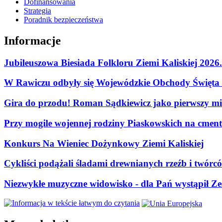
Dofinansowania
Strategia
Poradnik bezpieczeństwa
Informacje
Jubileuszowa Biesiada Folkloru Ziemi Kaliskiej 2026
W Rawiczu odbyły się Wojewódzkie Obchody Święta P
Gira do przodu! Roman Sądkiewicz jako pierwszy mie
Przy mogile wojennej rodziny Piaskowskich na cment
Konkurs Na Wieniec Dożynkowy Ziemi Kaliskiej
Cykliści podążali śladami drewnianych rzeźb i twórc
Niezwykłe muzyczne widowisko - dla Pań wystąpił Zes