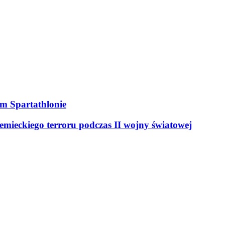
ym Spartathlonie
mieckiego terroru podczas II wojny światowej