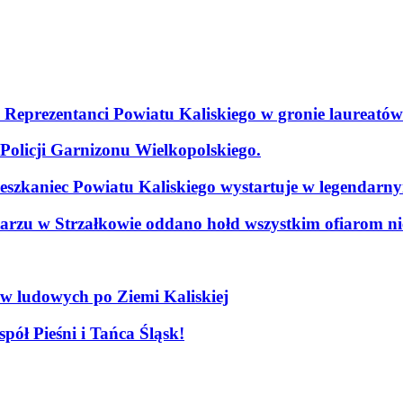
. Reprezentanci Powiatu Kaliskiego w gronie laureatów
olicji Garnizonu Wielkopolskiego.
szkaniec Powiatu Kaliskiego wystartuje w legendarn
arzu w Strzałkowie oddano hołd wszystkim ofiarom nie
ów ludowych po Ziemi Kaliskiej
pół Pieśni i Tańca Śląsk!