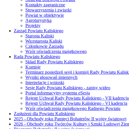
Kontakty zagraniczne
Stowarzyszenia i związki
Powiat w obiektywie
Agroturystyka
Projekty
Zarząd Powiatu Kaliskiego
Starosta Kaliski
Wicestarosta Kaliski
Członkowie Zarządu
Wzór oświadczenia majątkowego
Rada Powiatu Kaliskiego
Skład Rady Powiatu Kaliskiego
Komisje
Terminarz posiedzeń sesji i komisji Rady Powiatu Kalisk
Wyniki głosowań imiennych
Interpelacje i wnioski
Sesje Rady Powiatu Kaliskiego - zapisy wideo
Portal informacyjny systemu eSesja
Rejestr Uchwał Rady Powiatu Kaliskiego - VII kadencja
Rejestr Uchwał Rady Powiatu Kaliskiego - VI kadencja
Wzór oświadczenia majątkowego Radnego Powiatu
Zasłużeni dla Powiatu Kaliskiego
2025 - Obchody roku Pamięci Bohaterów II wojny światowej
2026 - Obchody roku Twórców Kultury i Sztuki Ludowej Ziem