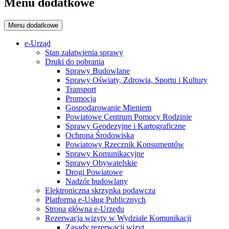
Menu dodatkowe
Menu dodatkowe
e-Urząd
Stan załatwienia sprawy
Druki do pobrania
Sprawy Budowlane
Sprawy Oświaty, Zdrowia, Sportu i Kultury
Transport
Promocja
Gospodarowanie Mieniem
Powiatowe Centrum Pomocy Rodzinie
Sprawy Geodezyjne i Kartograficzne
Ochrona Środowiska
Powiatowy Rzecznik Konsumentów
Sprawy Komunikacyjne
Sprawy Obywatelskie
Drogi Powiatowe
Nadzór budowlany
Elektroniczna skrzynka podawcza
Platforma e-Usług Publicznych
Strona główna e-Urzędu
Rezerwacja wizyty w Wydziale Komunikacji
Zasady rezerwacji wizyt