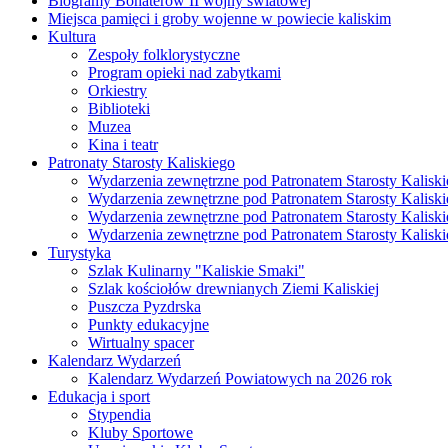
Biogramy Bohaterów II wojny światowej
Miejsca pamięci i groby wojenne w powiecie kaliskim
Kultura
Zespoły folklorystyczne
Program opieki nad zabytkami
Orkiestry
Biblioteki
Muzea
Kina i teatr
Patronaty Starosty Kaliskiego
Wydarzenia zewnętrzne pod Patronatem Starosty Kaliski
Wydarzenia zewnętrzne pod Patronatem Starosty Kaliski
Wydarzenia zewnętrzne pod Patronatem Starosty Kaliski
Wydarzenia zewnętrzne pod Patronatem Starosty Kaliski
Turystyka
Szlak Kulinarny "Kaliskie Smaki"
Szlak kościołów drewnianych Ziemi Kaliskiej
Puszcza Pyzdrska
Punkty edukacyjne
Wirtualny spacer
Kalendarz Wydarzeń
Kalendarz Wydarzeń Powiatowych na 2026 rok
Edukacja i sport
Stypendia
Kluby Sportowe