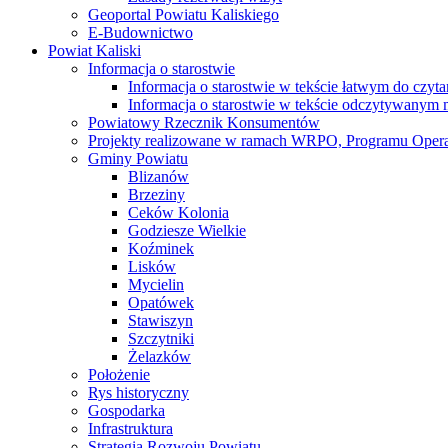
Geoportal Powiatu Kaliskiego
E-Budownictwo
Powiat Kaliski
Informacja o starostwie
Informacja o starostwie w tekście łatwym do czyt
Informacja o starostwie w tekście odczytywany
Powiatowy Rzecznik Konsumentów
Projekty realizowane w ramach WRPO, Programu Oper
Gminy Powiatu
Blizanów
Brzeziny
Ceków Kolonia
Godziesze Wielkie
Koźminek
Lisków
Mycielin
Opatówek
Stawiszyn
Szczytniki
Żelazków
Położenie
Rys historyczny
Gospodarka
Infrastruktura
Strategia Rozwoju Powiatu