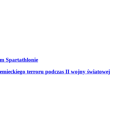
ym Spartathlonie
mieckiego terroru podczas II wojny światowej