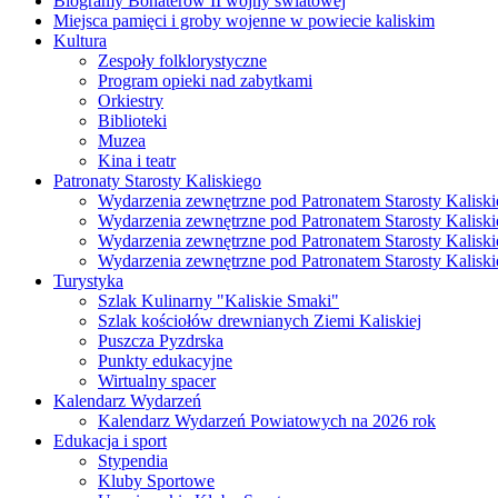
Biogramy Bohaterów II wojny światowej
Miejsca pamięci i groby wojenne w powiecie kaliskim
Kultura
Zespoły folklorystyczne
Program opieki nad zabytkami
Orkiestry
Biblioteki
Muzea
Kina i teatr
Patronaty Starosty Kaliskiego
Wydarzenia zewnętrzne pod Patronatem Starosty Kaliski
Wydarzenia zewnętrzne pod Patronatem Starosty Kaliski
Wydarzenia zewnętrzne pod Patronatem Starosty Kaliski
Wydarzenia zewnętrzne pod Patronatem Starosty Kaliski
Turystyka
Szlak Kulinarny "Kaliskie Smaki"
Szlak kościołów drewnianych Ziemi Kaliskiej
Puszcza Pyzdrska
Punkty edukacyjne
Wirtualny spacer
Kalendarz Wydarzeń
Kalendarz Wydarzeń Powiatowych na 2026 rok
Edukacja i sport
Stypendia
Kluby Sportowe