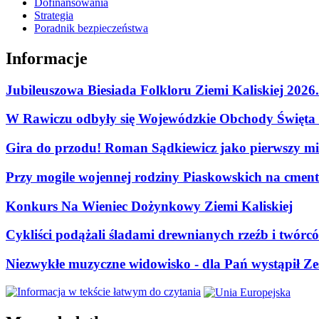
Dofinansowania
Strategia
Poradnik bezpieczeństwa
Informacje
Jubileuszowa Biesiada Folkloru Ziemi Kaliskiej 2026
W Rawiczu odbyły się Wojewódzkie Obchody Święta P
Gira do przodu! Roman Sądkiewicz jako pierwszy mie
Przy mogile wojennej rodziny Piaskowskich na cment
Konkurs Na Wieniec Dożynkowy Ziemi Kaliskiej
Cykliści podążali śladami drewnianych rzeźb i twórc
Niezwykłe muzyczne widowisko - dla Pań wystąpił Zes