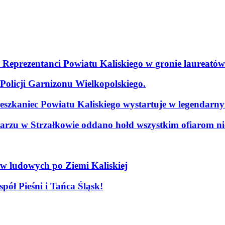
. Reprezentanci Powiatu Kaliskiego w gronie laureatów
olicji Garnizonu Wielkopolskiego.
szkaniec Powiatu Kaliskiego wystartuje w legendarn
arzu w Strzałkowie oddano hołd wszystkim ofiarom nie
ów ludowych po Ziemi Kaliskiej
pół Pieśni i Tańca Śląsk!