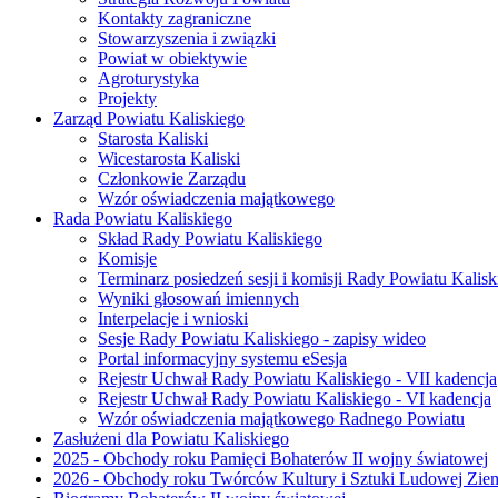
Kontakty zagraniczne
Stowarzyszenia i związki
Powiat w obiektywie
Agroturystyka
Projekty
Zarząd Powiatu Kaliskiego
Starosta Kaliski
Wicestarosta Kaliski
Członkowie Zarządu
Wzór oświadczenia majątkowego
Rada Powiatu Kaliskiego
Skład Rady Powiatu Kaliskiego
Komisje
Terminarz posiedzeń sesji i komisji Rady Powiatu Kalisk
Wyniki głosowań imiennych
Interpelacje i wnioski
Sesje Rady Powiatu Kaliskiego - zapisy wideo
Portal informacyjny systemu eSesja
Rejestr Uchwał Rady Powiatu Kaliskiego - VII kadencja
Rejestr Uchwał Rady Powiatu Kaliskiego - VI kadencja
Wzór oświadczenia majątkowego Radnego Powiatu
Zasłużeni dla Powiatu Kaliskiego
2025 - Obchody roku Pamięci Bohaterów II wojny światowej
2026 - Obchody roku Twórców Kultury i Sztuki Ludowej Ziem