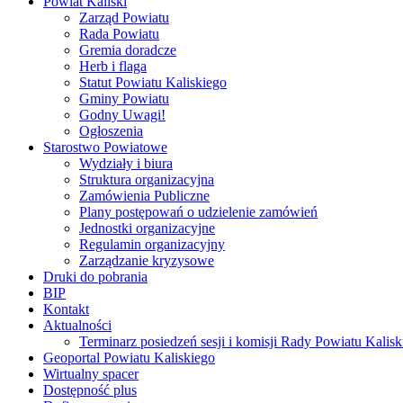
Powiat Kaliski
Zarząd Powiatu
Rada Powiatu
Gremia doradcze
Herb i flaga
Statut Powiatu Kaliskiego
Gminy Powiatu
Godny Uwagi!
Ogłoszenia
Starostwo Powiatowe
Wydziały i biura
Struktura organizacyjna
Zamówienia Publiczne
Plany postępowań o udzielenie zamówień
Jednostki organizacyjne
Regulamin organizacyjny
Zarządzanie kryzysowe
Druki do pobrania
BIP
Kontakt
Aktualności
Terminarz posiedzeń sesji i komisji Rady Powiatu Kalisk
Geoportal Powiatu Kaliskiego
Wirtualny spacer
Dostępność plus