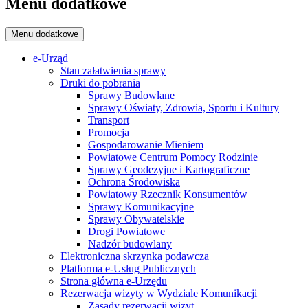
Menu dodatkowe
Menu dodatkowe
e-Urząd
Stan załatwienia sprawy
Druki do pobrania
Sprawy Budowlane
Sprawy Oświaty, Zdrowia, Sportu i Kultury
Transport
Promocja
Gospodarowanie Mieniem
Powiatowe Centrum Pomocy Rodzinie
Sprawy Geodezyjne i Kartograficzne
Ochrona Środowiska
Powiatowy Rzecznik Konsumentów
Sprawy Komunikacyjne
Sprawy Obywatelskie
Drogi Powiatowe
Nadzór budowlany
Elektroniczna skrzynka podawcza
Platforma e-Usług Publicznych
Strona główna e-Urzędu
Rezerwacja wizyty w Wydziale Komunikacji
Zasady rezerwacji wizyt