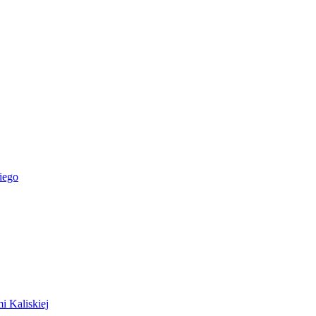
iego
i Kaliskiej