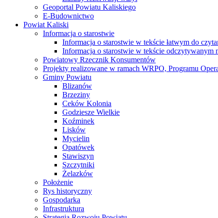
Geoportal Powiatu Kaliskiego
E-Budownictwo
Powiat Kaliski
Informacja o starostwie
Informacja o starostwie w tekście łatwym do czyt
Informacja o starostwie w tekście odczytywany
Powiatowy Rzecznik Konsumentów
Projekty realizowane w ramach WRPO, Programu Oper
Gminy Powiatu
Blizanów
Brzeziny
Ceków Kolonia
Godziesze Wielkie
Koźminek
Lisków
Mycielin
Opatówek
Stawiszyn
Szczytniki
Żelazków
Położenie
Rys historyczny
Gospodarka
Infrastruktura
Strategia Rozwoju Powiatu