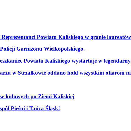
. Reprezentanci Powiatu Kaliskiego w gronie laureatów
olicji Garnizonu Wielkopolskiego.
szkaniec Powiatu Kaliskiego wystartuje w legendarn
arzu w Strzałkowie oddano hołd wszystkim ofiarom nie
ów ludowych po Ziemi Kaliskiej
pół Pieśni i Tańca Śląsk!