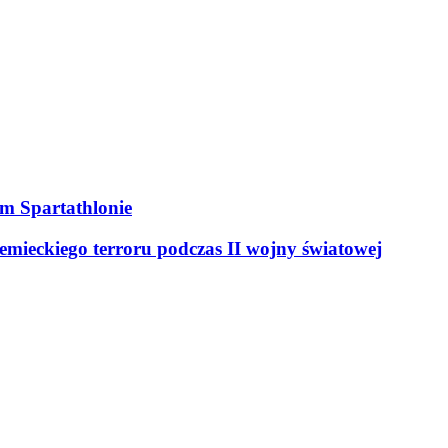
ym Spartathlonie
mieckiego terroru podczas II wojny światowej