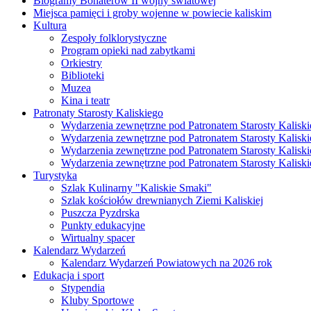
Biogramy Bohaterów II wojny światowej
Miejsca pamięci i groby wojenne w powiecie kaliskim
Kultura
Zespoły folklorystyczne
Program opieki nad zabytkami
Orkiestry
Biblioteki
Muzea
Kina i teatr
Patronaty Starosty Kaliskiego
Wydarzenia zewnętrzne pod Patronatem Starosty Kaliski
Wydarzenia zewnętrzne pod Patronatem Starosty Kaliski
Wydarzenia zewnętrzne pod Patronatem Starosty Kaliski
Wydarzenia zewnętrzne pod Patronatem Starosty Kaliski
Turystyka
Szlak Kulinarny "Kaliskie Smaki"
Szlak kościołów drewnianych Ziemi Kaliskiej
Puszcza Pyzdrska
Punkty edukacyjne
Wirtualny spacer
Kalendarz Wydarzeń
Kalendarz Wydarzeń Powiatowych na 2026 rok
Edukacja i sport
Stypendia
Kluby Sportowe