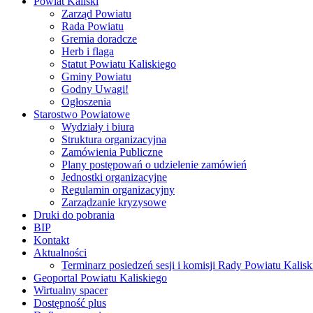
Powiat Kaliski
Zarząd Powiatu
Rada Powiatu
Gremia doradcze
Herb i flaga
Statut Powiatu Kaliskiego
Gminy Powiatu
Godny Uwagi!
Ogłoszenia
Starostwo Powiatowe
Wydziały i biura
Struktura organizacyjna
Zamówienia Publiczne
Plany postępowań o udzielenie zamówień
Jednostki organizacyjne
Regulamin organizacyjny
Zarządzanie kryzysowe
Druki do pobrania
BIP
Kontakt
Aktualności
Terminarz posiedzeń sesji i komisji Rady Powiatu Kalisk
Geoportal Powiatu Kaliskiego
Wirtualny spacer
Dostępność plus