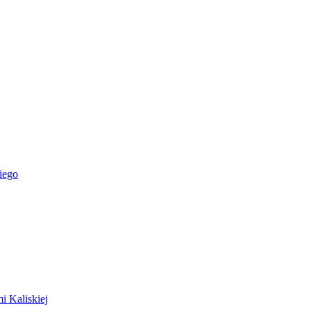
iego
i Kaliskiej