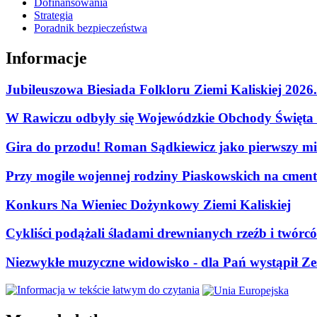
Dofinansowania
Strategia
Poradnik bezpieczeństwa
Informacje
Jubileuszowa Biesiada Folkloru Ziemi Kaliskiej 2026
W Rawiczu odbyły się Wojewódzkie Obchody Święta P
Gira do przodu! Roman Sądkiewicz jako pierwszy mie
Przy mogile wojennej rodziny Piaskowskich na cment
Konkurs Na Wieniec Dożynkowy Ziemi Kaliskiej
Cykliści podążali śladami drewnianych rzeźb i twórc
Niezwykłe muzyczne widowisko - dla Pań wystąpił Zes