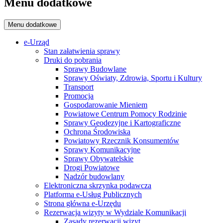
Menu dodatkowe
Menu dodatkowe
e-Urząd
Stan załatwienia sprawy
Druki do pobrania
Sprawy Budowlane
Sprawy Oświaty, Zdrowia, Sportu i Kultury
Transport
Promocja
Gospodarowanie Mieniem
Powiatowe Centrum Pomocy Rodzinie
Sprawy Geodezyjne i Kartograficzne
Ochrona Środowiska
Powiatowy Rzecznik Konsumentów
Sprawy Komunikacyjne
Sprawy Obywatelskie
Drogi Powiatowe
Nadzór budowlany
Elektroniczna skrzynka podawcza
Platforma e-Usług Publicznych
Strona główna e-Urzędu
Rezerwacja wizyty w Wydziale Komunikacji
Zasady rezerwacji wizyt