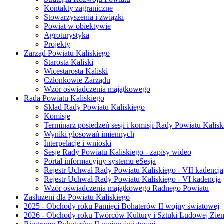
Kontakty zagraniczne
Stowarzyszenia i związki
Powiat w obiektywie
Agroturystyka
Projekty
Zarząd Powiatu Kaliskiego
Starosta Kaliski
Wicestarosta Kaliski
Członkowie Zarządu
Wzór oświadczenia majątkowego
Rada Powiatu Kaliskiego
Skład Rady Powiatu Kaliskiego
Komisje
Terminarz posiedzeń sesji i komisji Rady Powiatu Kalisk
Wyniki głosowań imiennych
Interpelacje i wnioski
Sesje Rady Powiatu Kaliskiego - zapisy wideo
Portal informacyjny systemu eSesja
Rejestr Uchwał Rady Powiatu Kaliskiego - VII kadencja
Rejestr Uchwał Rady Powiatu Kaliskiego - VI kadencja
Wzór oświadczenia majątkowego Radnego Powiatu
Zasłużeni dla Powiatu Kaliskiego
2025 - Obchody roku Pamięci Bohaterów II wojny światowej
2026 - Obchody roku Twórców Kultury i Sztuki Ludowej Ziem