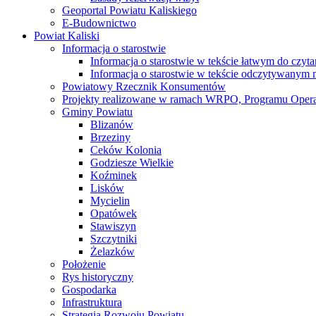
Geoportal Powiatu Kaliskiego
E-Budownictwo
Powiat Kaliski
Informacja o starostwie
Informacja o starostwie w tekście łatwym do czyt
Informacja o starostwie w tekście odczytywany
Powiatowy Rzecznik Konsumentów
Projekty realizowane w ramach WRPO, Programu Oper
Gminy Powiatu
Blizanów
Brzeziny
Ceków Kolonia
Godziesze Wielkie
Koźminek
Lisków
Mycielin
Opatówek
Stawiszyn
Szczytniki
Żelazków
Położenie
Rys historyczny
Gospodarka
Infrastruktura
Strategia Rozwoju Powiatu