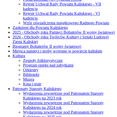
Rejestr Uchwał Rady Powiatu Kaliskiego - VII
kadencja
Rejestr Uchwał Rady Powiatu Kaliskiego - VI
kadencja
Wzór oświadczenia majątkowego Radnego Powiatu
Zasłużeni dla Powiatu Kaliskiego
2025 - Obchody roku Pamięci Bohaterów II wojny światowej
2026 - Obchody roku Twórców Kultury i Sztuki Ludowej
Ziemi Kaliskiej
Biogramy Bohaterów II wojny światowej
Miejsca pamięci i groby wojenne w powiecie kaliskim
Kultura
Zespoły folklorystyczne
Program opieki nad zabytkami
Orkiestry
Biblioteki
Muzea
Kina i teatr
Patronaty Starosty Kaliskiego
Wydarzenia zewnętrzne pod Patronatem Starosty
Kaliskiego na 2023 rok
Wydarzenia zewnętrzne pod Patronatem Starosty
Kaliskiego na 2024 rok
Wydarzenia zewnętrzne pod Patronatem Starosty
Kaliskiego na 2025 rok