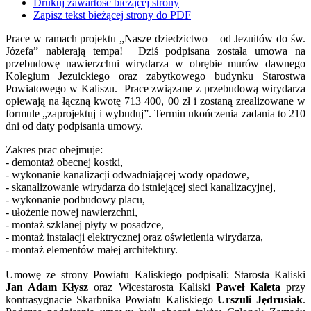
Drukuj zawartość bieżącej strony
Zapisz tekst bieżącej strony do PDF
Prace w ramach projektu „Nasze dziedzictwo – od Jezuitów do św.
Józefa” nabierają tempa! Dziś podpisana została umowa na
przebudowę nawierzchni wirydarza w obrębie murów dawnego
Kolegium Jezuickiego oraz zabytkowego budynku Starostwa
Powiatowego w Kaliszu. Prace związane z przebudową wirydarza
opiewają na łączną kwotę 713 400, 00 zł i zostaną zrealizowane w
formule „zaprojektuj i wybuduj”. Termin ukończenia zadania to 210
dni od daty podpisania umowy.
Zakres prac obejmuje:
- demontaż obecnej kostki,
- wykonanie kanalizacji odwadniającej wody opadowe,
- skanalizowanie wirydarza do istniejącej sieci kanalizacyjnej,
- wykonanie podbudowy placu,
- ułożenie nowej nawierzchni,
- montaż szklanej płyty w posadzce,
- montaż instalacji elektrycznej oraz oświetlenia wirydarza,
- montaż elementów małej architektury.
Umowę ze strony Powiatu Kaliskiego podpisali: Starosta Kaliski
Jan Adam Kłysz
oraz Wicestarosta Kaliski
Paweł Kaleta
przy
kontrasygnacie Skarbnika Powiatu Kaliskiego
Urszuli Jędrusiak
.