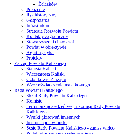
Żelazków
Położenie
Rys historyczny
Gospodarka
Infrastruktura
Strategia Rozwoju Powiatu
Kontakty zagraniczne
Stowarzyszenia i związki
Powiat w obiektywie
Agroturystyka
Projekty
Zarząd Powiatu Kaliskiego
Starosta Kaliski
Wicestarosta Kaliski
Członkowie Zarządu
Wzór oświadczenia majątkowego
Rada Powiatu Kaliskiego
Skład Rady Powiatu Kaliskiego
Komisje
Terminarz posiedzeń sesji i komisji Rady Powiatu
Kaliskiego
Wyniki głosowań imiennych
Interpelacje i wnioski
Sesje Rady Powiatu Kaliskiego - zapisy wideo
Portal informacyjny systemu eSesja