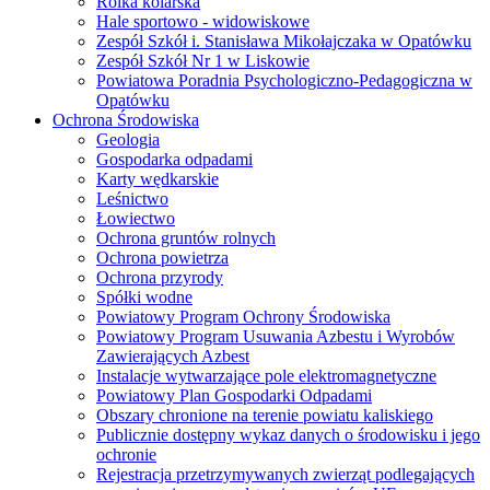
Rolka kolarska
Hale sportowo - widowiskowe
Zespół Szkół i. Stanisława Mikołajczaka w Opatówku
Zespół Szkół Nr 1 w Liskowie
Powiatowa Poradnia Psychologiczno-Pedagogiczna w
Opatówku
Ochrona Środowiska
Geologia
Gospodarka odpadami
Karty wędkarskie
Leśnictwo
Łowiectwo
Ochrona gruntów rolnych
Ochrona powietrza
Ochrona przyrody
Spółki wodne
Powiatowy Program Ochrony Środowiska
Powiatowy Program Usuwania Azbestu i Wyrobów
Zawierających Azbest
Instalacje wytwarzające pole elektromagnetyczne
Powiatowy Plan Gospodarki Odpadami
Obszary chronione na terenie powiatu kaliskiego
Publicznie dostępny wykaz danych o środowisku i jego
ochronie
Rejestracja przetrzymywanych zwierząt podlegających