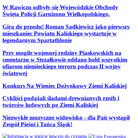
W Rawiczu odbyły się Wojewódzkie Obchody
Święta Policji Garnizonu Wielkopolskiego.
Gira do przodu! Roman Sądkiewicz jako pierwszy
mieszkaniec Powiatu Kaliskiego wystartuje w
legendarnym Spartathlonie
Przy mogile wojennej rodziny Piaskowskich na
cmentarzu w Strzałkowie oddano hołd wszystkim
ofiarom niemieckiego terroru podczas II wojny
światowej
Konkurs Na Wieniec Dożynkowy Ziemi Kaliskiej
Cykliści podążali śladami drewnianych rzeźb i
twórców ludowych po Ziemi Kaliskiej
Niezwykłe muzyczne widowisko - dla Pań wystąpił
Zespół Pieśni i Tańca Śląsk!