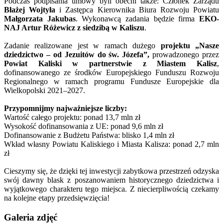
Podczas podpisania umowy byli obecni także: Członek Zarządu
Błażej Wojtyła
i Zastępca Kierownika Biura Rozwoju Powiatu
Małgorzata Jakubas
. Wykonawcą zadania będzie firma
EKO-
NAJ Artur Różewicz z siedzibą w Kaliszu
.
Zadanie realizowane jest w ramach dużego
projektu „Nasze
dziedzictwo – od Jezuitów do św. Józefa”,
prowadzonego przez
Powiat Kaliski w partnerstwie z Miastem Kalisz
,
dofinansowanego ze środków Europejskiego Funduszu Rozwoju
Regionalnego w ramach programu Fundusze Europejskie dla
Wielkopolski 2021–2027.
Przypomnijmy najważniejsze liczby:
Wartość całego projektu: ponad 13,7 mln zł
Wysokość dofinansowania z UE: ponad 9,6 mln zł
Dofinansowanie z Budżetu Państwa: blisko 1,4 mln zł
Wkład własny Powiatu Kaliskiego i Miasta Kalisza: ponad 2,7 mln
zł
Cieszymy się, że dzięki tej inwestycji zabytkowa przestrzeń odzyska
swój dawny blask z poszanowaniem historycznego dziedzictwa i
wyjątkowego charakteru tego miejsca. Z niecierpliwością czekamy
na kolejne etapy przedsięwzięcia!
Galeria zdjęć