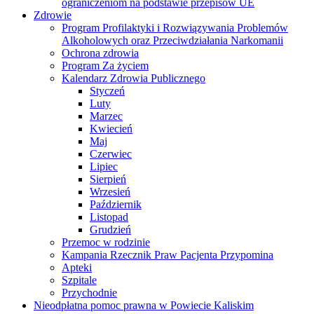
ograniczeniom na podstawie przepisów UE
Zdrowie
Program Profilaktyki i Rozwiązywania Problemów
Alkoholowych oraz Przeciwdziałania Narkomanii
Ochrona zdrowia
Program Za życiem
Kalendarz Zdrowia Publicznego
Styczeń
Luty
Marzec
Kwiecień
Maj
Czerwiec
Lipiec
Sierpień
Wrzesień
Październik
Listopad
Grudzień
Przemoc w rodzinie
Kampania Rzecznik Praw Pacjenta Przypomina
Apteki
Szpitale
Przychodnie
Nieodpłatna pomoc prawna w Powiecie Kaliskim