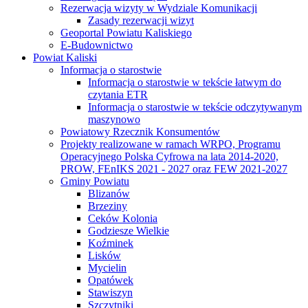
Rezerwacja wizyty w Wydziale Komunikacji
Zasady rezerwacji wizyt
Geoportal Powiatu Kaliskiego
E-Budownictwo
Powiat Kaliski
Informacja o starostwie
Informacja o starostwie w tekście łatwym do
czytania ETR
Informacja o starostwie w tekście odczytywanym
maszynowo
Powiatowy Rzecznik Konsumentów
Projekty realizowane w ramach WRPO, Programu
Operacyjnego Polska Cyfrowa na lata 2014-2020,
PROW, FEnIKS 2021 - 2027 oraz FEW 2021-2027
Gminy Powiatu
Blizanów
Brzeziny
Ceków Kolonia
Godziesze Wielkie
Koźminek
Lisków
Mycielin
Opatówek
Stawiszyn
Szczytniki