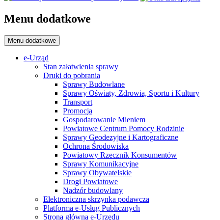
Menu dodatkowe
Menu dodatkowe
e-Urząd
Stan załatwienia sprawy
Druki do pobrania
Sprawy Budowlane
Sprawy Oświaty, Zdrowia, Sportu i Kultury
Transport
Promocja
Gospodarowanie Mieniem
Powiatowe Centrum Pomocy Rodzinie
Sprawy Geodezyjne i Kartograficzne
Ochrona Środowiska
Powiatowy Rzecznik Konsumentów
Sprawy Komunikacyjne
Sprawy Obywatelskie
Drogi Powiatowe
Nadzór budowlany
Elektroniczna skrzynka podawcza
Platforma e-Usług Publicznych
Strona główna e-Urzędu