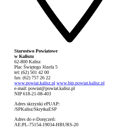
Starostwo Powiatowe
w Kaliszu
62-800 Kalisz
Plac Świętego Józefa 5
tel: (62) 501 42 00
fax: (62) 757 26 22
www.powiat.kalisz.pl
www.bip.powiat.kalisz.pl
e-mail:
powiat@powiat.kalisz.pl
NIP 618-21-08-403
Adres skrzynki ePUAP:
/SPKalisz/SkrytkaESP
Adres do e-Doręczeń:
AE:PL-75154-19034-HBURS-20