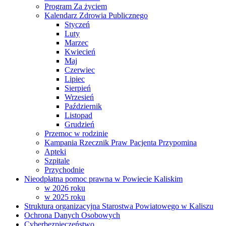
Program Za życiem
Kalendarz Zdrowia Publicznego
Styczeń
Luty
Marzec
Kwiecień
Maj
Czerwiec
Lipiec
Sierpień
Wrzesień
Październik
Listopad
Grudzień
Przemoc w rodzinie
Kampania Rzecznik Praw Pacjenta Przypomina
Apteki
Szpitale
Przychodnie
Nieodpłatna pomoc prawna w Powiecie Kaliskim
w 2026 roku
w 2025 roku
Struktura organizacyjna Starostwa Powiatowego w Kaliszu
Ochrona Danych Osobowych
Cyberbezpieczeństwo