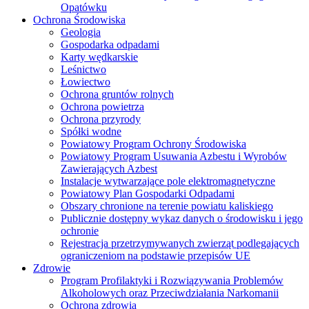
Opatówku
Ochrona Środowiska
Geologia
Gospodarka odpadami
Karty wędkarskie
Leśnictwo
Łowiectwo
Ochrona gruntów rolnych
Ochrona powietrza
Ochrona przyrody
Spółki wodne
Powiatowy Program Ochrony Środowiska
Powiatowy Program Usuwania Azbestu i Wyrobów
Zawierających Azbest
Instalacje wytwarzające pole elektromagnetyczne
Powiatowy Plan Gospodarki Odpadami
Obszary chronione na terenie powiatu kaliskiego
Publicznie dostępny wykaz danych o środowisku i jego
ochronie
Rejestracja przetrzymywanych zwierząt podlegających
ograniczeniom na podstawie przepisów UE
Zdrowie
Program Profilaktyki i Rozwiązywania Problemów
Alkoholowych oraz Przeciwdziałania Narkomanii
Ochrona zdrowia