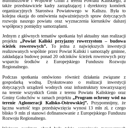
Burmistrzowie i Wójtowie Gmin z terenu Powiatu Kaliskiego, a
także przedstawiciele kadry zarządzającej i dyrektorzy komórek
organizacyjnych Starostwa Powiatowego w Kaliszu. Była to
kolejna okazja do omówienia najważniejszych spraw dotyczących
rozwoju naszego powiatu oraz wyznaczenia kierunków dalszej
współpracy pomiędzy samorządami.
Jednym z głównych tematów spotkania był aktualny stan realizacji
projektu
„Powiat Kaliski przyjazny rowerzystom – budowa
ścieżek rowerowych”.
To jedna z największych inwestycji
realizowanych wspólnie przez Powiat Kaliski i samorządy gminne,
zakładająca budowę ponad 20 odcinków ścieżek rowerowych przy
wsparciu środków z Europejskiego Funduszu Rozwoju
Regionalnego.
Podczas spotkania omówiono również działania związane z
gospodarką wodną. Dyskutowano o realizacji inwestycji
dotyczących urządzeń wodnych oraz infrastruktury towarzyszącej
na terenie wszystkich Gmin z terenu Powiatu Kaliskiego oraz
Gminy Gołuchów w ramach projektu
„Program ochrony wód na
terenie Aglomeracji Kalisko-Ostrowskiej”.
Przypomnijmy, że
łączna wartość tego przedsięwzięcia wynosi 13 mln zł, z czego
blisko 9 mln zł stanowi dofinansowanie z Europejskiego Funduszu
Rozwoju Regionalnego.