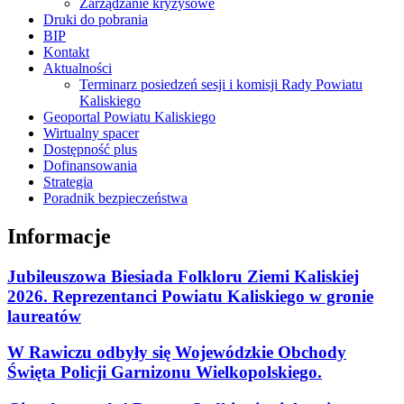
Zarządzanie kryzysowe
Druki do pobrania
BIP
Kontakt
Aktualności
Terminarz posiedzeń sesji i komisji Rady Powiatu
Kaliskiego
Geoportal Powiatu Kaliskiego
Wirtualny spacer
Dostępność plus
Dofinansowania
Strategia
Poradnik bezpieczeństwa
Informacje
Jubileuszowa Biesiada Folkloru Ziemi Kaliskiej
2026. Reprezentanci Powiatu Kaliskiego w gronie
laureatów
W Rawiczu odbyły się Wojewódzkie Obchody
Święta Policji Garnizonu Wielkopolskiego.