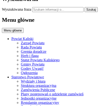
Wyszukiwana fraza
Szukaj
Menu główne
Menu główne
Powiat Kaliski
Zarząd Powiatu
Rada Powiatu
Gremia doradcze
Herb i flaga
Statut Powiatu Kaliskiego
Gminy Powiatu
Godny Uwagi!
Ogłoszenia
Starostwo Powiatowe
Wydziały i biura
Struktura organizacyjna
Zamówienia Publiczne
Plany postępowań o udzielenie zamówień
Jednostki organizacyjne
Regulamin organizacyjny