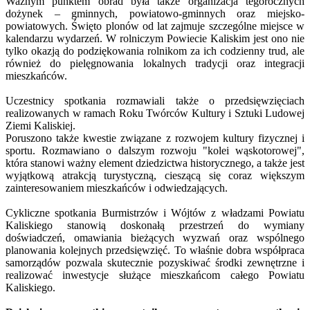
Ważnym punktem obrad była także organizacja tegorocznych
dożynek – gminnych, powiatowo-gminnych oraz miejsko-
powiatowych. Święto plonów od lat zajmuje szczególne miejsce w
kalendarzu wydarzeń. W rolniczym Powiecie Kaliskim jest ono nie
tylko okazją do podziękowania rolnikom za ich codzienny trud, ale
również do pielęgnowania lokalnych tradycji oraz integracji
mieszkańców.
Uczestnicy spotkania rozmawiali także o przedsięwzięciach
realizowanych w ramach Roku Twórców Kultury i Sztuki Ludowej
Ziemi Kaliskiej.
Poruszono także kwestie związane z rozwojem kultury fizycznej i
sportu. Rozmawiano o dalszym rozwoju "kolei wąskotorowej",
która stanowi ważny element dziedzictwa historycznego, a także jest
wyjątkową atrakcją turystyczną, cieszącą się coraz większym
zainteresowaniem mieszkańców i odwiedzających.
Cykliczne spotkania Burmistrzów i Wójtów z władzami Powiatu
Kaliskiego stanowią doskonałą przestrzeń do wymiany
doświadczeń, omawiania bieżących wyzwań oraz wspólnego
planowania kolejnych przedsięwzięć. To właśnie dobra współpraca
samorządów pozwala skutecznie pozyskiwać środki zewnętrzne i
realizować inwestycje służące mieszkańcom całego Powiatu
Kaliskiego.