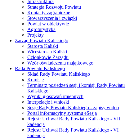
Infrastruktura
Strategia Rozwoju Powiatu
Kontakty zagraniczne
Stowarzyszenia i związki
Powiat w obiektywie
Agroturystyka
Projekty
Zarząd Powiatu Kaliskiego
Starosta Kaliski
Wicestarosta Kaliski
Członkowie Zarządu
Wzór oświadczenia majątkowego
Rada Powiatu Kaliskiego
Skład Rady Powiatu Kaliskiego
Komisje
Terminarz posiedzeń sesji i komisji Rady Powiatu
Kaliskiego
Wyniki głosowań imiennych
Interpelacje i wnioski
Sesje Rady Powiatu Kaliskiego - zapisy wideo
Portal informacyjny systemu eSesja
Rejestr Uchwał Rady Powiatu Kaliskiego - VII
kadencja
Rejestr Uchwał Rady Powiatu Kaliskiego - VI
kadencja