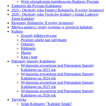
Wzór oświadczenia majątkowego Radnego Powiatu
Zasłużeni dla Powiatu Kaliskiego
2025 - Obchody roku Pamięci Bohaterów II wojny światowej
2026 - Obchody roku Twórców Kultury i Sztuki Ludowej
Ziemi Kaliskiej
Biogramy Bohaterów II wojny światowej
Miejsca pamięci i groby wojenne w powiecie kaliskim
Kultura
Zespoły folklorystyczne
Program opieki nad zabytkami
Orkiestry
Biblioteki
Muzea
Kina i teatr
Patronaty Starosty Kaliskiego
Wydarzenia zewnętrzne pod Patronatem Starosty
Kaliskiego na 2023 rok
Wydarzenia zewnętrzne pod Patronatem Starosty
Kaliskiego na 2024 rok
Wydarzenia zewnętrzne pod Patronatem Starosty
Kaliskiego na 2025 rok
Wydarzenia zewnętrzne pod Patronatem Starosty
Kaliskiego na 2026 rok
Turystyka
Szlak Kulinarny "Kaliskie Smaki"