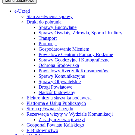
Menu dodatkowe
e-Urząd
Stan załatwienia sprawy
Druki do pobrania
Sprawy Budowlane
Sprawy Oświaty, Zdrowia, Sportu i Kultury
Transport
Promocja
Gospodarowanie Mieniem
Powiatowe Centrum Pomocy Rodzinie
Sprawy Geodezyjne i Kartograficzne
Ochrona Środowiska
Powiatowy Rzecznik Konsumentów
Sprawy Komunikacyjne
Sprawy Obywatelskie
Drogi Powiatowe
Nadzór budowlany
Elektroniczna skrzynka podawcza
Platforma e-Usług Publicznych
Strona główna e-Urzędu
Rezerwacja wizyty w Wydziale Komunikacji
Zasady rezerwacji wizyt
Geoportal Powiatu Kaliskiego
E-Budownictwo