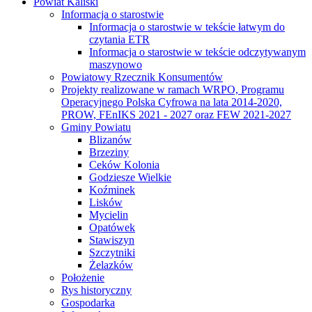
Powiat Kaliski
Informacja o starostwie
Informacja o starostwie w tekście łatwym do
czytania ETR
Informacja o starostwie w tekście odczytywanym
maszynowo
Powiatowy Rzecznik Konsumentów
Projekty realizowane w ramach WRPO, Programu
Operacyjnego Polska Cyfrowa na lata 2014-2020,
PROW, FEnIKS 2021 - 2027 oraz FEW 2021-2027
Gminy Powiatu
Blizanów
Brzeziny
Ceków Kolonia
Godziesze Wielkie
Koźminek
Lisków
Mycielin
Opatówek
Stawiszyn
Szczytniki
Żelazków
Położenie
Rys historyczny
Gospodarka