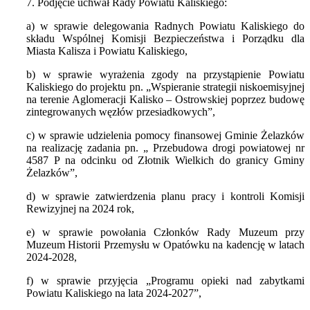
7. Podjęcie uchwał Rady Powiatu Kaliskiego:
a) w sprawie delegowania Radnych Powiatu Kaliskiego do
składu Wspólnej Komisji Bezpieczeństwa i Porządku dla
Miasta Kalisza i Powiatu Kaliskiego,
b) w sprawie wyrażenia zgody na przystąpienie Powiatu
Kaliskiego do projektu pn. „Wspieranie strategii niskoemisyjnej
na terenie Aglomeracji Kalisko – Ostrowskiej poprzez budowę
zintegrowanych węzłów przesiadkowych”,
c) w sprawie udzielenia pomocy finansowej Gminie Żelazków
na realizację zadania pn. „ Przebudowa drogi powiatowej nr
4587 P na odcinku od Złotnik Wielkich do granicy Gminy
Żelazków”,
d) w sprawie zatwierdzenia planu pracy i kontroli Komisji
Rewizyjnej na 2024 rok,
e) w sprawie powołania Członków Rady Muzeum przy
Muzeum Historii Przemysłu w Opatówku na kadencję w latach
2024-2028,
f) w sprawie przyjęcia „Programu opieki nad zabytkami
Powiatu Kaliskiego na lata 2024-2027”,