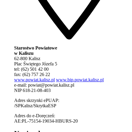
Starostwo Powiatowe
w Kaliszu
62-800 Kalisz
Plac Świętego Józefa 5
tel: (62) 501 42 00
fax: (62) 757 26 22
www.powiat.kalisz.pl
www.bip.powiat.kalisz.pl
e-mail:
powiat@powiat.kalisz.pl
NIP 618-21-08-403
Adres skrzynki ePUAP:
/SPKalisz/SkrytkaESP
Adres do e-Doręczeń:
AE:PL-75154-19034-HBURS-20