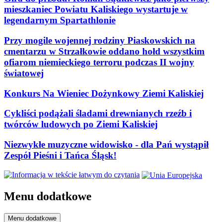
mieszkaniec Powiatu Kaliskiego wystartuje w
legendarnym Spartathlonie
Przy mogile wojennej rodziny Piaskowskich na
cmentarzu w Strzałkowie oddano hołd wszystkim
ofiarom niemieckiego terroru podczas II wojny
światowej
Konkurs Na Wieniec Dożynkowy Ziemi Kaliskiej
Cykliści podążali śladami drewnianych rzeźb i
twórców ludowych po Ziemi Kaliskiej
Niezwykłe muzyczne widowisko - dla Pań wystąpił
Zespół Pieśni i Tańca Śląsk!
Menu dodatkowe
Menu dodatkowe