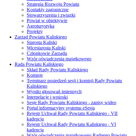
Strategia Rozwoju Powiatu
Kontakty zagraniczne
Stowarzyszenia i związki
Powiat w obiektywie
Agroturystyka
Projekty
Zarząd Powiatu Kaliskiego
Starosta Kaliski
Wicestarosta Kaliski
Członkowie Zarządu
Wzór oświadczenia majątkowego
Rada Powiatu Kaliskiego
Skład Rady Powiatu Kaliskiego
Komisje
Terminarz posiedzeń sesji i komisji Rady Powiatu
Kaliskiego
Wyniki głosowań imiennych
Interpelacje i wnioski
Sesje Rady Powiatu Kaliskiego - zapisy wideo
Portal informacyjny systemu eSesja
Rejestr Uchwał Rady Powiatu Kaliskiego - VII
kadencja
Rejestr Uchwał Rady Powiatu Kaliskiego - VI
kadencja
Wzór oświadczenia majątkowego Radnego Powiatu