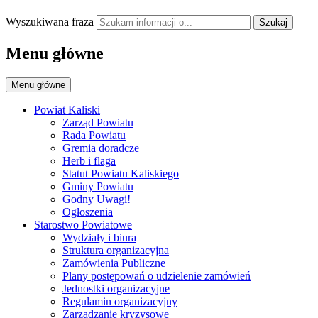
Wyszukiwana fraza
Szukaj
Menu główne
Menu główne
Powiat Kaliski
Zarząd Powiatu
Rada Powiatu
Gremia doradcze
Herb i flaga
Statut Powiatu Kaliskiego
Gminy Powiatu
Godny Uwagi!
Ogłoszenia
Starostwo Powiatowe
Wydziały i biura
Struktura organizacyjna
Zamówienia Publiczne
Plany postępowań o udzielenie zamówień
Jednostki organizacyjne
Regulamin organizacyjny
Zarządzanie kryzysowe