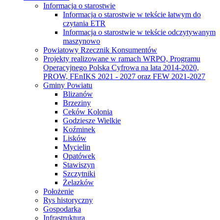
Informacja o starostwie
Informacja o starostwie w tekście łatwym do
czytania ETR
Informacja o starostwie w tekście odczytywanym
maszynowo
Powiatowy Rzecznik Konsumentów
Projekty realizowane w ramach WRPO, Programu
Operacyjnego Polska Cyfrowa na lata 2014-2020,
PROW, FEnIKS 2021 - 2027 oraz FEW 2021-2027
Gminy Powiatu
Blizanów
Brzeziny
Ceków Kolonia
Godziesze Wielkie
Koźminek
Lisków
Mycielin
Opatówek
Stawiszyn
Szczytniki
Żelazków
Położenie
Rys historyczny
Gospodarka
Infrastruktura