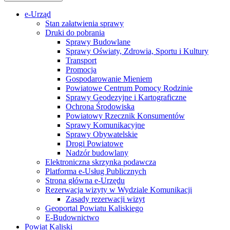
e-Urząd
Stan załatwienia sprawy
Druki do pobrania
Sprawy Budowlane
Sprawy Oświaty, Zdrowia, Sportu i Kultury
Transport
Promocja
Gospodarowanie Mieniem
Powiatowe Centrum Pomocy Rodzinie
Sprawy Geodezyjne i Kartograficzne
Ochrona Środowiska
Powiatowy Rzecznik Konsumentów
Sprawy Komunikacyjne
Sprawy Obywatelskie
Drogi Powiatowe
Nadzór budowlany
Elektroniczna skrzynka podawcza
Platforma e-Usług Publicznych
Strona główna e-Urzędu
Rezerwacja wizyty w Wydziale Komunikacji
Zasady rezerwacji wizyt
Geoportal Powiatu Kaliskiego
E-Budownictwo
Powiat Kaliski