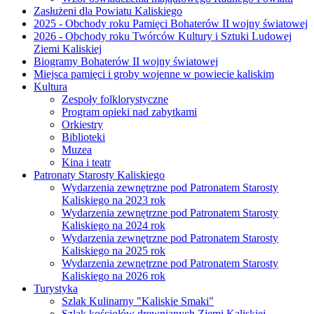
Zasłużeni dla Powiatu Kaliskiego
2025 - Obchody roku Pamięci Bohaterów II wojny światowej
2026 - Obchody roku Twórców Kultury i Sztuki Ludowej
Ziemi Kaliskiej
Biogramy Bohaterów II wojny światowej
Miejsca pamięci i groby wojenne w powiecie kaliskim
Kultura
Zespoły folklorystyczne
Program opieki nad zabytkami
Orkiestry
Biblioteki
Muzea
Kina i teatr
Patronaty Starosty Kaliskiego
Wydarzenia zewnętrzne pod Patronatem Starosty
Kaliskiego na 2023 rok
Wydarzenia zewnętrzne pod Patronatem Starosty
Kaliskiego na 2024 rok
Wydarzenia zewnętrzne pod Patronatem Starosty
Kaliskiego na 2025 rok
Wydarzenia zewnętrzne pod Patronatem Starosty
Kaliskiego na 2026 rok
Turystyka
Szlak Kulinarny "Kaliskie Smaki"
Szlak kościołów drewnianych Ziemi Kaliskiej