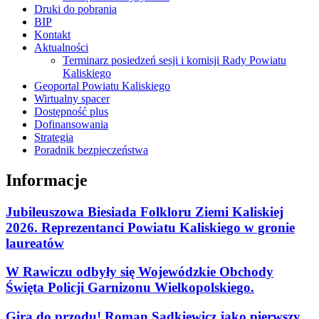
Druki do pobrania
BIP
Kontakt
Aktualności
Terminarz posiedzeń sesji i komisji Rady Powiatu
Kaliskiego
Geoportal Powiatu Kaliskiego
Wirtualny spacer
Dostępność plus
Dofinansowania
Strategia
Poradnik bezpieczeństwa
Informacje
Jubileuszowa Biesiada Folkloru Ziemi Kaliskiej
2026. Reprezentanci Powiatu Kaliskiego w gronie
laureatów
W Rawiczu odbyły się Wojewódzkie Obchody
Święta Policji Garnizonu Wielkopolskiego.
Gira do przodu! Roman Sądkiewicz jako pierwszy