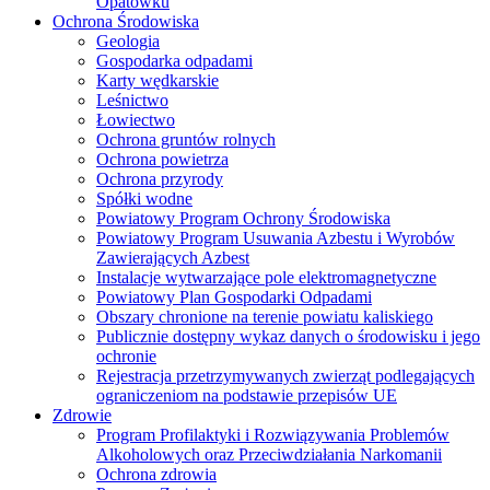
Opatówku
Ochrona Środowiska
Geologia
Gospodarka odpadami
Karty wędkarskie
Leśnictwo
Łowiectwo
Ochrona gruntów rolnych
Ochrona powietrza
Ochrona przyrody
Spółki wodne
Powiatowy Program Ochrony Środowiska
Powiatowy Program Usuwania Azbestu i Wyrobów
Zawierających Azbest
Instalacje wytwarzające pole elektromagnetyczne
Powiatowy Plan Gospodarki Odpadami
Obszary chronione na terenie powiatu kaliskiego
Publicznie dostępny wykaz danych o środowisku i jego
ochronie
Rejestracja przetrzymywanych zwierząt podlegających
ograniczeniom na podstawie przepisów UE
Zdrowie
Program Profilaktyki i Rozwiązywania Problemów
Alkoholowych oraz Przeciwdziałania Narkomanii
Ochrona zdrowia