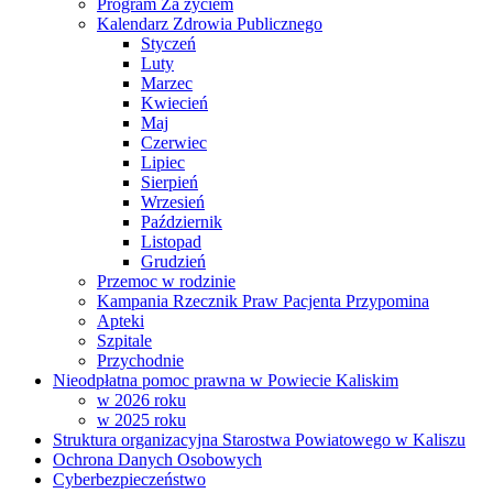
Program Za życiem
Kalendarz Zdrowia Publicznego
Styczeń
Luty
Marzec
Kwiecień
Maj
Czerwiec
Lipiec
Sierpień
Wrzesień
Październik
Listopad
Grudzień
Przemoc w rodzinie
Kampania Rzecznik Praw Pacjenta Przypomina
Apteki
Szpitale
Przychodnie
Nieodpłatna pomoc prawna w Powiecie Kaliskim
w 2026 roku
w 2025 roku
Struktura organizacyjna Starostwa Powiatowego w Kaliszu
Ochrona Danych Osobowych
Cyberbezpieczeństwo