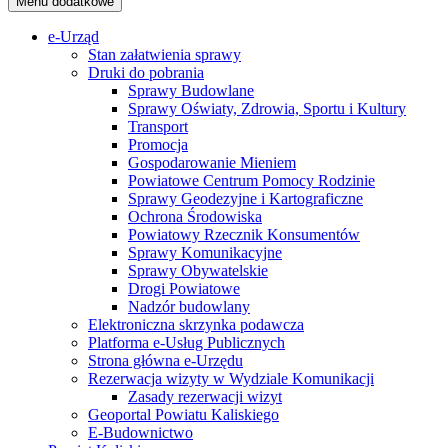
Menu dodatkowe
e-Urząd
Stan załatwienia sprawy
Druki do pobrania
Sprawy Budowlane
Sprawy Oświaty, Zdrowia, Sportu i Kultury
Transport
Promocja
Gospodarowanie Mieniem
Powiatowe Centrum Pomocy Rodzinie
Sprawy Geodezyjne i Kartograficzne
Ochrona Środowiska
Powiatowy Rzecznik Konsumentów
Sprawy Komunikacyjne
Sprawy Obywatelskie
Drogi Powiatowe
Nadzór budowlany
Elektroniczna skrzynka podawcza
Platforma e-Usług Publicznych
Strona główna e-Urzędu
Rezerwacja wizyty w Wydziale Komunikacji
Zasady rezerwacji wizyt
Geoportal Powiatu Kaliskiego
E-Budownictwo