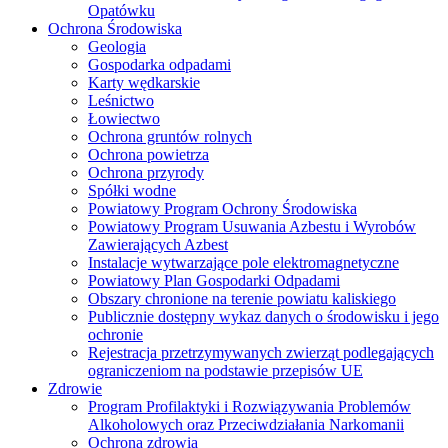
Opatówku
Ochrona Środowiska
Geologia
Gospodarka odpadami
Karty wędkarskie
Leśnictwo
Łowiectwo
Ochrona gruntów rolnych
Ochrona powietrza
Ochrona przyrody
Spółki wodne
Powiatowy Program Ochrony Środowiska
Powiatowy Program Usuwania Azbestu i Wyrobów
Zawierających Azbest
Instalacje wytwarzające pole elektromagnetyczne
Powiatowy Plan Gospodarki Odpadami
Obszary chronione na terenie powiatu kaliskiego
Publicznie dostępny wykaz danych o środowisku i jego
ochronie
Rejestracja przetrzymywanych zwierząt podlegających
ograniczeniom na podstawie przepisów UE
Zdrowie
Program Profilaktyki i Rozwiązywania Problemów
Alkoholowych oraz Przeciwdziałania Narkomanii
Ochrona zdrowia