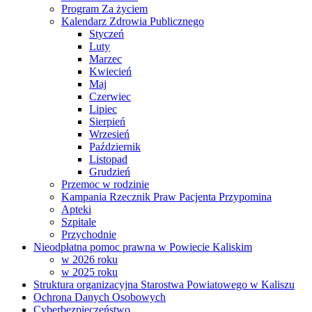
Program Za życiem
Kalendarz Zdrowia Publicznego
Styczeń
Luty
Marzec
Kwiecień
Maj
Czerwiec
Lipiec
Sierpień
Wrzesień
Październik
Listopad
Grudzień
Przemoc w rodzinie
Kampania Rzecznik Praw Pacjenta Przypomina
Apteki
Szpitale
Przychodnie
Nieodpłatna pomoc prawna w Powiecie Kaliskim
w 2026 roku
w 2025 roku
Struktura organizacyjna Starostwa Powiatowego w Kaliszu
Ochrona Danych Osobowych
Cyberbezpieczeństwo