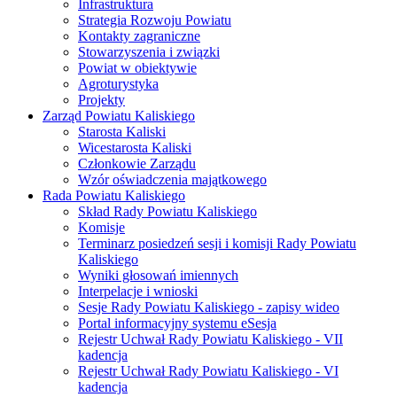
Infrastruktura
Strategia Rozwoju Powiatu
Kontakty zagraniczne
Stowarzyszenia i związki
Powiat w obiektywie
Agroturystyka
Projekty
Zarząd Powiatu Kaliskiego
Starosta Kaliski
Wicestarosta Kaliski
Członkowie Zarządu
Wzór oświadczenia majątkowego
Rada Powiatu Kaliskiego
Skład Rady Powiatu Kaliskiego
Komisje
Terminarz posiedzeń sesji i komisji Rady Powiatu
Kaliskiego
Wyniki głosowań imiennych
Interpelacje i wnioski
Sesje Rady Powiatu Kaliskiego - zapisy wideo
Portal informacyjny systemu eSesja
Rejestr Uchwał Rady Powiatu Kaliskiego - VII
kadencja
Rejestr Uchwał Rady Powiatu Kaliskiego - VI
kadencja