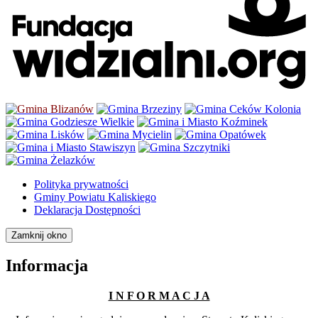
Polityka prywatności
Gminy Powiatu Kaliskiego
Deklaracja Dostępności
Zamknij okno
Informacja
I N F O R M A C J A