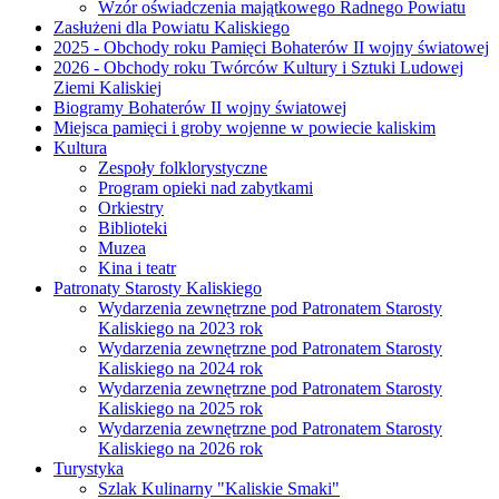
Wzór oświadczenia majątkowego Radnego Powiatu
Zasłużeni dla Powiatu Kaliskiego
2025 - Obchody roku Pamięci Bohaterów II wojny światowej
2026 - Obchody roku Twórców Kultury i Sztuki Ludowej
Ziemi Kaliskiej
Biogramy Bohaterów II wojny światowej
Miejsca pamięci i groby wojenne w powiecie kaliskim
Kultura
Zespoły folklorystyczne
Program opieki nad zabytkami
Orkiestry
Biblioteki
Muzea
Kina i teatr
Patronaty Starosty Kaliskiego
Wydarzenia zewnętrzne pod Patronatem Starosty
Kaliskiego na 2023 rok
Wydarzenia zewnętrzne pod Patronatem Starosty
Kaliskiego na 2024 rok
Wydarzenia zewnętrzne pod Patronatem Starosty
Kaliskiego na 2025 rok
Wydarzenia zewnętrzne pod Patronatem Starosty
Kaliskiego na 2026 rok
Turystyka
Szlak Kulinarny "Kaliskie Smaki"