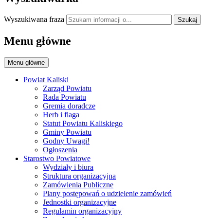
Wyszukiwana fraza
Szukaj
Menu główne
Menu główne
Powiat Kaliski
Zarząd Powiatu
Rada Powiatu
Gremia doradcze
Herb i flaga
Statut Powiatu Kaliskiego
Gminy Powiatu
Godny Uwagi!
Ogłoszenia
Starostwo Powiatowe
Wydziały i biura
Struktura organizacyjna
Zamówienia Publiczne
Plany postępowań o udzielenie zamówień
Jednostki organizacyjne
Regulamin organizacyjny