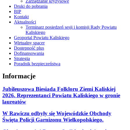
Zarządzanie kryzysowe
Druki do pobrania
BIP
Kontakt
Aktualności
Terminarz posiedzeń sesji i komisji Rady Powiatu
Kaliskiego
Geoportal Powiatu Kaliskiego
Wirtualny spacer
Dostępność plus
Dofinansowania
Strategia
Poradnik bezpieczeństwa
Informacje
Jubileuszowa Biesiada Folkloru Ziemi Kaliskiej
2026. Reprezentanci Powiatu Kaliskiego w gronie
laureatów
W Rawiczu odbyły się Wojewódzkie Obchody
Święta Policji Garnizonu Wielkopolskiego.