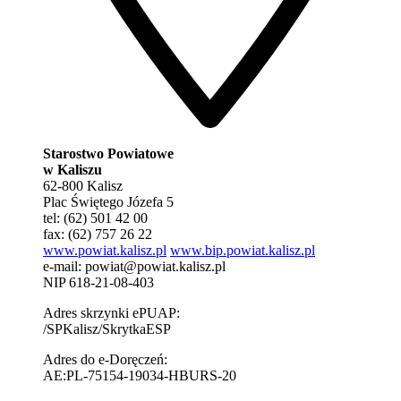
Starostwo Powiatowe
w Kaliszu
62-800 Kalisz
Plac Świętego Józefa 5
tel: (62) 501 42 00
fax: (62) 757 26 22
www.powiat.kalisz.pl
www.bip.powiat.kalisz.pl
e-mail:
powiat@powiat.kalisz.pl
NIP 618-21-08-403
Adres skrzynki ePUAP:
/SPKalisz/SkrytkaESP
Adres do e-Doręczeń:
AE:PL-75154-19034-HBURS-20