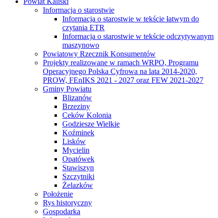
Powiat Kaliski
Informacja o starostwie
Informacja o starostwie w tekście łatwym do
czytania ETR
Informacja o starostwie w tekście odczytywanym
maszynowo
Powiatowy Rzecznik Konsumentów
Projekty realizowane w ramach WRPO, Programu
Operacyjnego Polska Cyfrowa na lata 2014-2020,
PROW, FEnIKS 2021 - 2027 oraz FEW 2021-2027
Gminy Powiatu
Blizanów
Brzeziny
Ceków Kolonia
Godziesze Wielkie
Koźminek
Lisków
Mycielin
Opatówek
Stawiszyn
Szczytniki
Żelazków
Położenie
Rys historyczny
Gospodarka