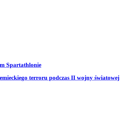
ym Spartathlonie
mieckiego terroru podczas II wojny światowej