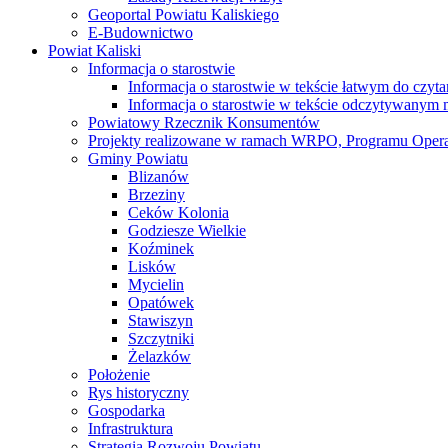
Geoportal Powiatu Kaliskiego
E-Budownictwo
Powiat Kaliski
Informacja o starostwie
Informacja o starostwie w tekście łatwym do czyt
Informacja o starostwie w tekście odczytywany
Powiatowy Rzecznik Konsumentów
Projekty realizowane w ramach WRPO, Programu Oper
Gminy Powiatu
Blizanów
Brzeziny
Ceków Kolonia
Godziesze Wielkie
Koźminek
Lisków
Mycielin
Opatówek
Stawiszyn
Szczytniki
Żelazków
Położenie
Rys historyczny
Gospodarka
Infrastruktura
Strategia Rozwoju Powiatu