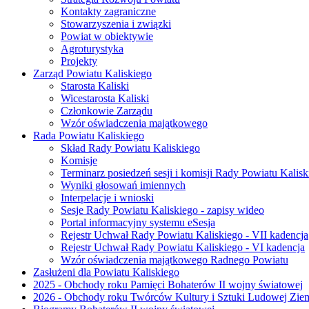
Kontakty zagraniczne
Stowarzyszenia i związki
Powiat w obiektywie
Agroturystyka
Projekty
Zarząd Powiatu Kaliskiego
Starosta Kaliski
Wicestarosta Kaliski
Członkowie Zarządu
Wzór oświadczenia majątkowego
Rada Powiatu Kaliskiego
Skład Rady Powiatu Kaliskiego
Komisje
Terminarz posiedzeń sesji i komisji Rady Powiatu Kalisk
Wyniki głosowań imiennych
Interpelacje i wnioski
Sesje Rady Powiatu Kaliskiego - zapisy wideo
Portal informacyjny systemu eSesja
Rejestr Uchwał Rady Powiatu Kaliskiego - VII kadencja
Rejestr Uchwał Rady Powiatu Kaliskiego - VI kadencja
Wzór oświadczenia majątkowego Radnego Powiatu
Zasłużeni dla Powiatu Kaliskiego
2025 - Obchody roku Pamięci Bohaterów II wojny światowej
2026 - Obchody roku Twórców Kultury i Sztuki Ludowej Ziem