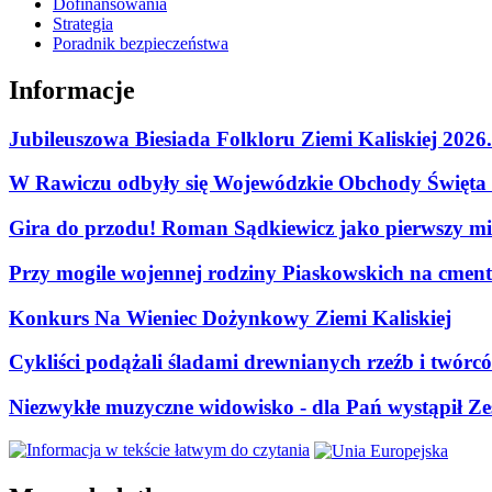
Dofinansowania
Strategia
Poradnik bezpieczeństwa
Informacje
Jubileuszowa Biesiada Folkloru Ziemi Kaliskiej 2026
W Rawiczu odbyły się Wojewódzkie Obchody Święta P
Gira do przodu! Roman Sądkiewicz jako pierwszy mie
Przy mogile wojennej rodziny Piaskowskich na cment
Konkurs Na Wieniec Dożynkowy Ziemi Kaliskiej
Cykliści podążali śladami drewnianych rzeźb i twórc
Niezwykłe muzyczne widowisko - dla Pań wystąpił Zes