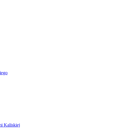
iego
i Kaliskiej