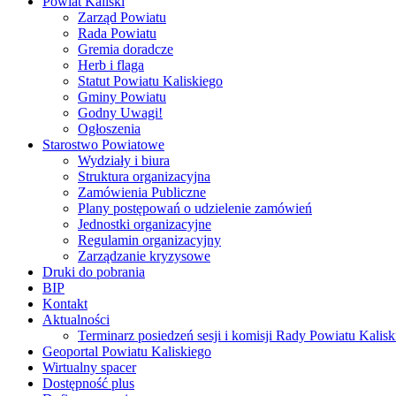
Powiat Kaliski
Zarząd Powiatu
Rada Powiatu
Gremia doradcze
Herb i flaga
Statut Powiatu Kaliskiego
Gminy Powiatu
Godny Uwagi!
Ogłoszenia
Starostwo Powiatowe
Wydziały i biura
Struktura organizacyjna
Zamówienia Publiczne
Plany postępowań o udzielenie zamówień
Jednostki organizacyjne
Regulamin organizacyjny
Zarządzanie kryzysowe
Druki do pobrania
BIP
Kontakt
Aktualności
Terminarz posiedzeń sesji i komisji Rady Powiatu Kalisk
Geoportal Powiatu Kaliskiego
Wirtualny spacer
Dostępność plus