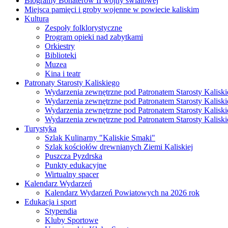
Biogramy Bohaterów II wojny światowej
Miejsca pamięci i groby wojenne w powiecie kaliskim
Kultura
Zespoły folklorystyczne
Program opieki nad zabytkami
Orkiestry
Biblioteki
Muzea
Kina i teatr
Patronaty Starosty Kaliskiego
Wydarzenia zewnętrzne pod Patronatem Starosty Kaliski
Wydarzenia zewnętrzne pod Patronatem Starosty Kaliski
Wydarzenia zewnętrzne pod Patronatem Starosty Kaliski
Wydarzenia zewnętrzne pod Patronatem Starosty Kaliski
Turystyka
Szlak Kulinarny "Kaliskie Smaki"
Szlak kościołów drewnianych Ziemi Kaliskiej
Puszcza Pyzdrska
Punkty edukacyjne
Wirtualny spacer
Kalendarz Wydarzeń
Kalendarz Wydarzeń Powiatowych na 2026 rok
Edukacja i sport
Stypendia
Kluby Sportowe