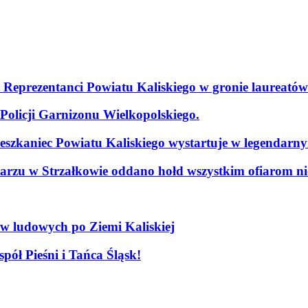
. Reprezentanci Powiatu Kaliskiego w gronie laureatów
olicji Garnizonu Wielkopolskiego.
szkaniec Powiatu Kaliskiego wystartuje w legendarn
arzu w Strzałkowie oddano hołd wszystkim ofiarom nie
ów ludowych po Ziemi Kaliskiej
pół Pieśni i Tańca Śląsk!