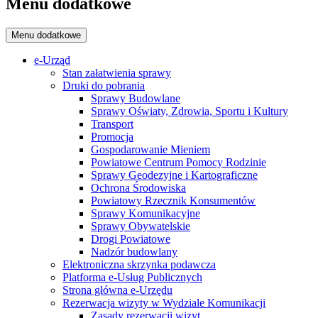
Menu dodatkowe
Menu dodatkowe
e-Urząd
Stan załatwienia sprawy
Druki do pobrania
Sprawy Budowlane
Sprawy Oświaty, Zdrowia, Sportu i Kultury
Transport
Promocja
Gospodarowanie Mieniem
Powiatowe Centrum Pomocy Rodzinie
Sprawy Geodezyjne i Kartograficzne
Ochrona Środowiska
Powiatowy Rzecznik Konsumentów
Sprawy Komunikacyjne
Sprawy Obywatelskie
Drogi Powiatowe
Nadzór budowlany
Elektroniczna skrzynka podawcza
Platforma e-Usług Publicznych
Strona główna e-Urzędu
Rezerwacja wizyty w Wydziale Komunikacji
Zasady rezerwacji wizyt