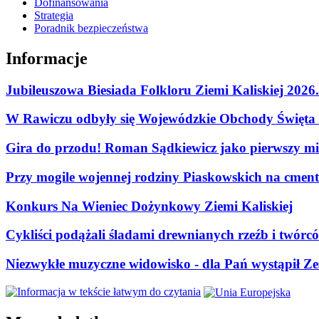
Dofinansowania
Strategia
Poradnik bezpieczeństwa
Informacje
Jubileuszowa Biesiada Folkloru Ziemi Kaliskiej 2026
W Rawiczu odbyły się Wojewódzkie Obchody Święta P
Gira do przodu! Roman Sądkiewicz jako pierwszy mie
Przy mogile wojennej rodziny Piaskowskich na cment
Konkurs Na Wieniec Dożynkowy Ziemi Kaliskiej
Cykliści podążali śladami drewnianych rzeźb i twórc
Niezwykłe muzyczne widowisko - dla Pań wystąpił Zes