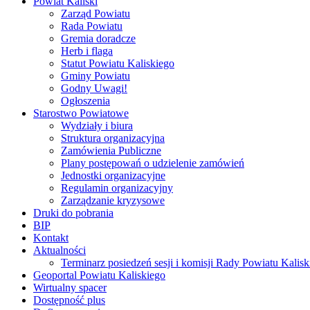
Powiat Kaliski
Zarząd Powiatu
Rada Powiatu
Gremia doradcze
Herb i flaga
Statut Powiatu Kaliskiego
Gminy Powiatu
Godny Uwagi!
Ogłoszenia
Starostwo Powiatowe
Wydziały i biura
Struktura organizacyjna
Zamówienia Publiczne
Plany postępowań o udzielenie zamówień
Jednostki organizacyjne
Regulamin organizacyjny
Zarządzanie kryzysowe
Druki do pobrania
BIP
Kontakt
Aktualności
Terminarz posiedzeń sesji i komisji Rady Powiatu Kalisk
Geoportal Powiatu Kaliskiego
Wirtualny spacer
Dostępność plus