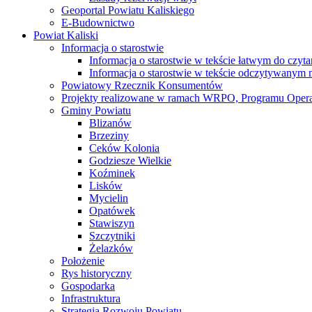
Geoportal Powiatu Kaliskiego
E-Budownictwo
Powiat Kaliski
Informacja o starostwie
Informacja o starostwie w tekście łatwym do czyt
Informacja o starostwie w tekście odczytywany
Powiatowy Rzecznik Konsumentów
Projekty realizowane w ramach WRPO, Programu Oper
Gminy Powiatu
Blizanów
Brzeziny
Ceków Kolonia
Godziesze Wielkie
Koźminek
Lisków
Mycielin
Opatówek
Stawiszyn
Szczytniki
Żelazków
Położenie
Rys historyczny
Gospodarka
Infrastruktura
Strategia Rozwoju Powiatu