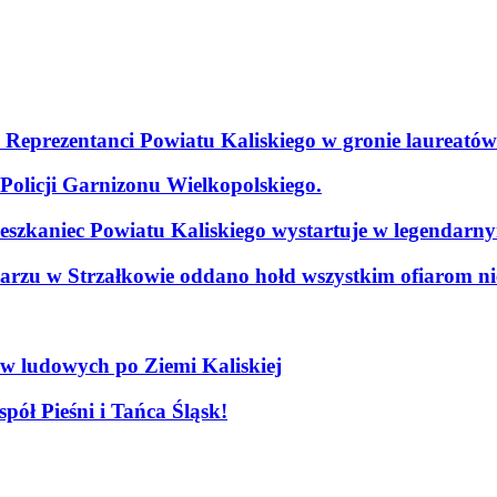
. Reprezentanci Powiatu Kaliskiego w gronie laureatów
olicji Garnizonu Wielkopolskiego.
szkaniec Powiatu Kaliskiego wystartuje w legendarn
arzu w Strzałkowie oddano hołd wszystkim ofiarom nie
ów ludowych po Ziemi Kaliskiej
pół Pieśni i Tańca Śląsk!