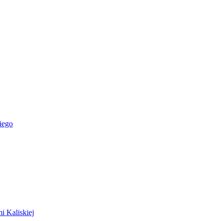
iego
i Kaliskiej