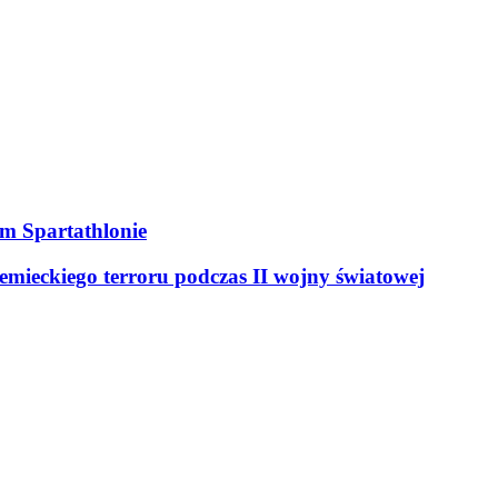
ym Spartathlonie
mieckiego terroru podczas II wojny światowej