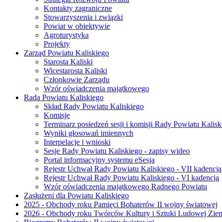
Kontakty zagraniczne
Stowarzyszenia i związki
Powiat w obiektywie
Agroturystyka
Projekty
Zarząd Powiatu Kaliskiego
Starosta Kaliski
Wicestarosta Kaliski
Członkowie Zarządu
Wzór oświadczenia majątkowego
Rada Powiatu Kaliskiego
Skład Rady Powiatu Kaliskiego
Komisje
Terminarz posiedzeń sesji i komisji Rady Powiatu Kalisk
Wyniki głosowań imiennych
Interpelacje i wnioski
Sesje Rady Powiatu Kaliskiego - zapisy wideo
Portal informacyjny systemu eSesja
Rejestr Uchwał Rady Powiatu Kaliskiego - VII kadencja
Rejestr Uchwał Rady Powiatu Kaliskiego - VI kadencja
Wzór oświadczenia majątkowego Radnego Powiatu
Zasłużeni dla Powiatu Kaliskiego
2025 - Obchody roku Pamięci Bohaterów II wojny światowej
2026 - Obchody roku Twórców Kultury i Sztuki Ludowej Ziem