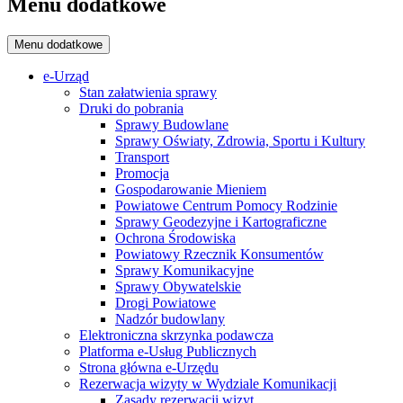
Menu dodatkowe
Menu dodatkowe
e-Urząd
Stan załatwienia sprawy
Druki do pobrania
Sprawy Budowlane
Sprawy Oświaty, Zdrowia, Sportu i Kultury
Transport
Promocja
Gospodarowanie Mieniem
Powiatowe Centrum Pomocy Rodzinie
Sprawy Geodezyjne i Kartograficzne
Ochrona Środowiska
Powiatowy Rzecznik Konsumentów
Sprawy Komunikacyjne
Sprawy Obywatelskie
Drogi Powiatowe
Nadzór budowlany
Elektroniczna skrzynka podawcza
Platforma e-Usług Publicznych
Strona główna e-Urzędu
Rezerwacja wizyty w Wydziale Komunikacji
Zasady rezerwacji wizyt