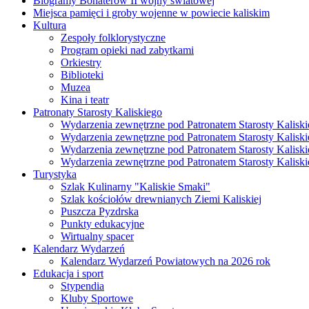
Biogramy Bohaterów II wojny światowej
Miejsca pamięci i groby wojenne w powiecie kaliskim
Kultura
Zespoły folklorystyczne
Program opieki nad zabytkami
Orkiestry
Biblioteki
Muzea
Kina i teatr
Patronaty Starosty Kaliskiego
Wydarzenia zewnętrzne pod Patronatem Starosty Kaliski
Wydarzenia zewnętrzne pod Patronatem Starosty Kaliski
Wydarzenia zewnętrzne pod Patronatem Starosty Kaliski
Wydarzenia zewnętrzne pod Patronatem Starosty Kaliski
Turystyka
Szlak Kulinarny "Kaliskie Smaki"
Szlak kościołów drewnianych Ziemi Kaliskiej
Puszcza Pyzdrska
Punkty edukacyjne
Wirtualny spacer
Kalendarz Wydarzeń
Kalendarz Wydarzeń Powiatowych na 2026 rok
Edukacja i sport
Stypendia
Kluby Sportowe