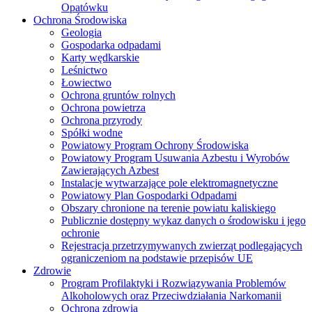
Opatówku
Ochrona Środowiska
Geologia
Gospodarka odpadami
Karty wędkarskie
Leśnictwo
Łowiectwo
Ochrona gruntów rolnych
Ochrona powietrza
Ochrona przyrody
Spółki wodne
Powiatowy Program Ochrony Środowiska
Powiatowy Program Usuwania Azbestu i Wyrobów
Zawierających Azbest
Instalacje wytwarzające pole elektromagnetyczne
Powiatowy Plan Gospodarki Odpadami
Obszary chronione na terenie powiatu kaliskiego
Publicznie dostępny wykaz danych o środowisku i jego
ochronie
Rejestracja przetrzymywanych zwierząt podlegających
ograniczeniom na podstawie przepisów UE
Zdrowie
Program Profilaktyki i Rozwiązywania Problemów
Alkoholowych oraz Przeciwdziałania Narkomanii
Ochrona zdrowia