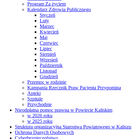
Program Za życiem
Kalendarz Zdrowia Publicznego
Styczeń
Luty
Marzec
Kwiecień
Maj
Czerwiec
Lipiec
Sierpień
Wrzesień
Październik
Listopad
Grudzień
Przemoc w rodzinie
Kampania Rzecznik Praw Pacjenta Przypomina
Apteki
Szpitale
Przychodnie
Nieodpłatna pomoc prawna w Powiecie Kaliskim
w 2026 roku
w 2025 roku
Struktura organizacyjna Starostwa Powiatowego w Kaliszu
Ochrona Danych Osobowych
Cyberbezpieczeństwo