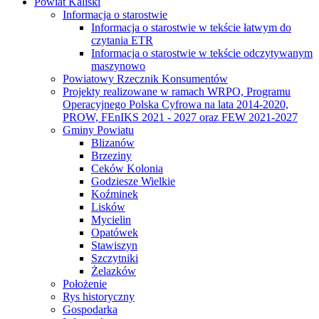
Powiat Kaliski
Informacja o starostwie
Informacja o starostwie w tekście łatwym do
czytania ETR
Informacja o starostwie w tekście odczytywanym
maszynowo
Powiatowy Rzecznik Konsumentów
Projekty realizowane w ramach WRPO, Programu
Operacyjnego Polska Cyfrowa na lata 2014-2020,
PROW, FEnIKS 2021 - 2027 oraz FEW 2021-2027
Gminy Powiatu
Blizanów
Brzeziny
Ceków Kolonia
Godziesze Wielkie
Koźminek
Lisków
Mycielin
Opatówek
Stawiszyn
Szczytniki
Żelazków
Położenie
Rys historyczny
Gospodarka