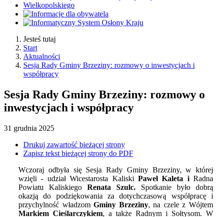
Jesteś tutaj
Start
Aktualności
Sesja Rady Gminy Brzeziny: rozmowy o inwestycjach i
współpracy
Sesja Rady Gminy Brzeziny: rozmowy o
inwestycjach i współpracy
31
grudnia
2025
Drukuj zawartość bieżącej strony
Zapisz tekst bieżącej strony do PDF
Wczoraj odbyła się Sesja Rady Gminy Brzeziny, w której
wzięli - udział Wicestarosta Kaliski
Paweł Kaleta i
Radna
Powiatu Kaliskiego
Renata Szulc.
Spotkanie było dobrą
okazją do podziękowania za dotychczasową współpracę i
przychylność władzom
Gminy Brzeziny
, na czele z Wójtem
Markiem Cieślarczykiem
, a także Radnym i Sołtysom. W