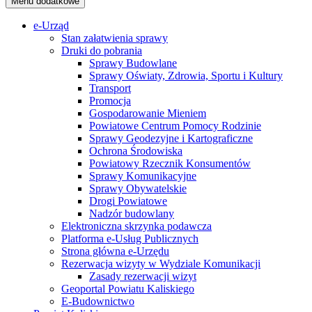
Menu dodatkowe
e-Urząd
Stan załatwienia sprawy
Druki do pobrania
Sprawy Budowlane
Sprawy Oświaty, Zdrowia, Sportu i Kultury
Transport
Promocja
Gospodarowanie Mieniem
Powiatowe Centrum Pomocy Rodzinie
Sprawy Geodezyjne i Kartograficzne
Ochrona Środowiska
Powiatowy Rzecznik Konsumentów
Sprawy Komunikacyjne
Sprawy Obywatelskie
Drogi Powiatowe
Nadzór budowlany
Elektroniczna skrzynka podawcza
Platforma e-Usług Publicznych
Strona główna e-Urzędu
Rezerwacja wizyty w Wydziale Komunikacji
Zasady rezerwacji wizyt
Geoportal Powiatu Kaliskiego
E-Budownictwo