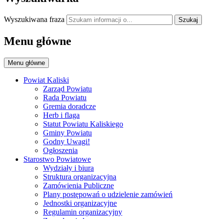
Wyszukiwana fraza
Szukaj
Menu główne
Menu główne
Powiat Kaliski
Zarząd Powiatu
Rada Powiatu
Gremia doradcze
Herb i flaga
Statut Powiatu Kaliskiego
Gminy Powiatu
Godny Uwagi!
Ogłoszenia
Starostwo Powiatowe
Wydziały i biura
Struktura organizacyjna
Zamówienia Publiczne
Plany postępowań o udzielenie zamówień
Jednostki organizacyjne
Regulamin organizacyjny