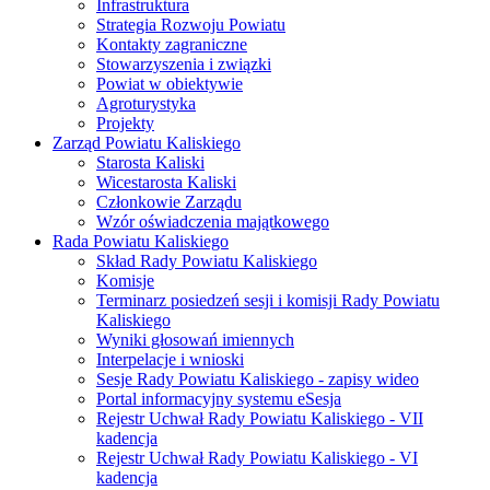
Infrastruktura
Strategia Rozwoju Powiatu
Kontakty zagraniczne
Stowarzyszenia i związki
Powiat w obiektywie
Agroturystyka
Projekty
Zarząd Powiatu Kaliskiego
Starosta Kaliski
Wicestarosta Kaliski
Członkowie Zarządu
Wzór oświadczenia majątkowego
Rada Powiatu Kaliskiego
Skład Rady Powiatu Kaliskiego
Komisje
Terminarz posiedzeń sesji i komisji Rady Powiatu
Kaliskiego
Wyniki głosowań imiennych
Interpelacje i wnioski
Sesje Rady Powiatu Kaliskiego - zapisy wideo
Portal informacyjny systemu eSesja
Rejestr Uchwał Rady Powiatu Kaliskiego - VII
kadencja
Rejestr Uchwał Rady Powiatu Kaliskiego - VI
kadencja