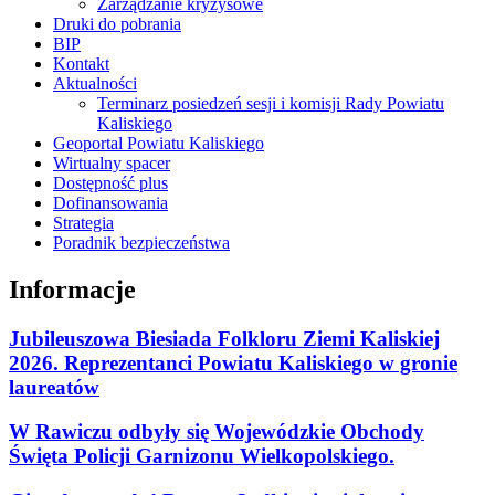
Zarządzanie kryzysowe
Druki do pobrania
BIP
Kontakt
Aktualności
Terminarz posiedzeń sesji i komisji Rady Powiatu
Kaliskiego
Geoportal Powiatu Kaliskiego
Wirtualny spacer
Dostępność plus
Dofinansowania
Strategia
Poradnik bezpieczeństwa
Informacje
Jubileuszowa Biesiada Folkloru Ziemi Kaliskiej
2026. Reprezentanci Powiatu Kaliskiego w gronie
laureatów
W Rawiczu odbyły się Wojewódzkie Obchody
Święta Policji Garnizonu Wielkopolskiego.