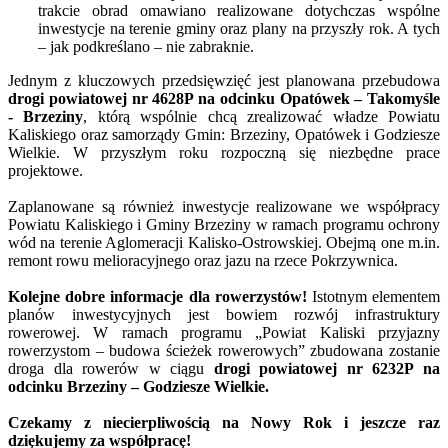
trakcie obrad omawiano realizowane dotychczas wspólne
inwestycje na terenie gminy oraz plany na przyszły rok. A tych
– jak podkreślano – nie zabraknie.
Jednym z kluczowych przedsięwzięć jest planowana przebudowa
drogi powiatowej nr 4628P na odcinku Opatówek – Takomyśle
- Brzeziny
, którą wspólnie chcą zrealizować władze Powiatu
Kaliskiego oraz samorządy Gmin: Brzeziny, Opatówek i Godziesze
Wielkie. W przyszłym roku rozpoczną się niezbędne prace
projektowe.
Zaplanowane są również inwestycje realizowane we współpracy
Powiatu Kaliskiego i Gminy Brzeziny w ramach programu ochrony
wód na terenie Aglomeracji Kalisko-Ostrowskiej. Obejmą one m.in.
remont rowu melioracyjnego oraz jazu na rzece Pokrzywnica.
Kolejne dobre informacje dla rowerzystów!
Istotnym elementem
planów inwestycyjnych jest bowiem rozwój infrastruktury
rowerowej. W ramach programu „Powiat Kaliski przyjazny
rowerzystom – budowa ścieżek rowerowych” zbudowana zostanie
droga dla rowerów w ciągu
drogi powiatowej nr 6232P na
odcinku Brzeziny – Godziesze Wielkie.
Czekamy z niecierpliwością na Nowy Rok i jeszcze raz
dziękujemy za współpracę!