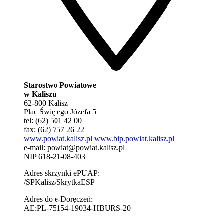
Starostwo Powiatowe
w Kaliszu
62-800 Kalisz
Plac Świętego Józefa 5
tel: (62) 501 42 00
fax: (62) 757 26 22
www.powiat.kalisz.pl
www.bip.powiat.kalisz.pl
e-mail:
powiat@powiat.kalisz.pl
NIP 618-21-08-403
Adres skrzynki ePUAP:
/SPKalisz/SkrytkaESP
Adres do e-Doręczeń:
AE:PL-75154-19034-HBURS-20