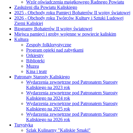
Wzór oświadczenia majątkowego Radnego Powiatu
Zasłużeni dla Powiatu Kaliskiego
2025 - Obchody roku Pamięci Bohaterów II wojny światowej
2026 - Obchody roku Twórców Kultury i Sztuki Ludowej
Ziemi Kaliskiej
Biogramy Bohaterów II wojny światowej
Miejsca pamięci i groby wojenne w powiecie kaliskim
Kultura
Zespoły folklorystyczne
Program opieki nad zabytkami
Orkiestry
Biblioteki
Muzea
Kina i teatr
Patronaty Starosty Kaliskiego
Wydarzenia zewnętrzne pod Patronatem Starosty
Kaliskiego na 2023 rok
Wydarzenia zewnętrzne pod Patronatem Starosty
Kaliskiego na 2024 rok
Wydarzenia zewnętrzne pod Patronatem Starosty
Kaliskiego na 2025 rok
Wydarzenia zewnętrzne pod Patronatem Starosty
Kaliskiego na 2026 rok
Turystyka
Szlak Kulinarny "Kaliskie Smaki"