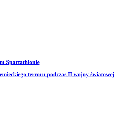
ym Spartathlonie
mieckiego terroru podczas II wojny światowej