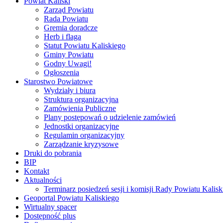
Powiat Kaliski
Zarząd Powiatu
Rada Powiatu
Gremia doradcze
Herb i flaga
Statut Powiatu Kaliskiego
Gminy Powiatu
Godny Uwagi!
Ogłoszenia
Starostwo Powiatowe
Wydziały i biura
Struktura organizacyjna
Zamówienia Publiczne
Plany postępowań o udzielenie zamówień
Jednostki organizacyjne
Regulamin organizacyjny
Zarządzanie kryzysowe
Druki do pobrania
BIP
Kontakt
Aktualności
Terminarz posiedzeń sesji i komisji Rady Powiatu Kalisk
Geoportal Powiatu Kaliskiego
Wirtualny spacer
Dostępność plus