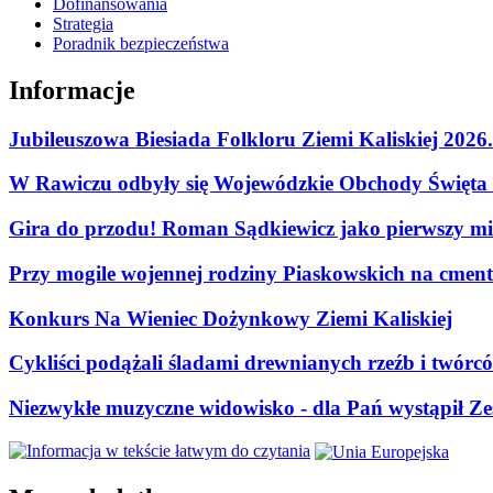
Dofinansowania
Strategia
Poradnik bezpieczeństwa
Informacje
Jubileuszowa Biesiada Folkloru Ziemi Kaliskiej 2026
W Rawiczu odbyły się Wojewódzkie Obchody Święta P
Gira do przodu! Roman Sądkiewicz jako pierwszy mie
Przy mogile wojennej rodziny Piaskowskich na cment
Konkurs Na Wieniec Dożynkowy Ziemi Kaliskiej
Cykliści podążali śladami drewnianych rzeźb i twórc
Niezwykłe muzyczne widowisko - dla Pań wystąpił Zes