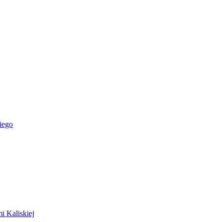
iego
i Kaliskiej