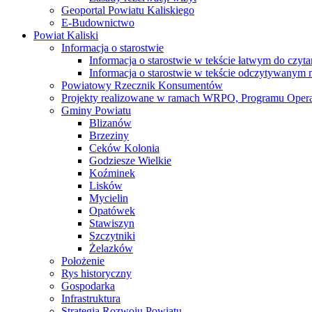
Geoportal Powiatu Kaliskiego
E-Budownictwo
Powiat Kaliski
Informacja o starostwie
Informacja o starostwie w tekście łatwym do czyt
Informacja o starostwie w tekście odczytywany
Powiatowy Rzecznik Konsumentów
Projekty realizowane w ramach WRPO, Programu Oper
Gminy Powiatu
Blizanów
Brzeziny
Ceków Kolonia
Godziesze Wielkie
Koźminek
Lisków
Mycielin
Opatówek
Stawiszyn
Szczytniki
Żelazków
Położenie
Rys historyczny
Gospodarka
Infrastruktura
Strategia Rozwoju Powiatu