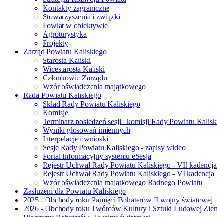
Kontakty zagraniczne
Stowarzyszenia i związki
Powiat w obiektywie
Agroturystyka
Projekty
Zarząd Powiatu Kaliskiego
Starosta Kaliski
Wicestarosta Kaliski
Członkowie Zarządu
Wzór oświadczenia majątkowego
Rada Powiatu Kaliskiego
Skład Rady Powiatu Kaliskiego
Komisje
Terminarz posiedzeń sesji i komisji Rady Powiatu Kalisk
Wyniki głosowań imiennych
Interpelacje i wnioski
Sesje Rady Powiatu Kaliskiego - zapisy wideo
Portal informacyjny systemu eSesja
Rejestr Uchwał Rady Powiatu Kaliskiego - VII kadencja
Rejestr Uchwał Rady Powiatu Kaliskiego - VI kadencja
Wzór oświadczenia majątkowego Radnego Powiatu
Zasłużeni dla Powiatu Kaliskiego
2025 - Obchody roku Pamięci Bohaterów II wojny światowej
2026 - Obchody roku Twórców Kultury i Sztuki Ludowej Ziem