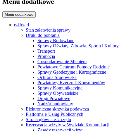
Menu dodatkowe
Menu dodatkowe
e-Urząd
Stan załatwienia sprawy
Druki do pobrania
Sprawy Budowlane
Sprawy Oświaty, Zdrowia, Sportu i Kultury
Transport
Promocja
Gospodarowanie Mieniem
Powiatowe Centrum Pomocy Rodzinie
Sprawy Geodezyjne i Kartograficzne
Ochrona Środowiska
Powiatowy Rzecznik Konsumentów
Sprawy Komunikacyjne
Sprawy Obywatelskie
Drogi Powiatowe
Nadzór budowlany
Elektroniczna skrzynka podawcza
Platforma e-Usług Publicznych
Strona główna e-Urzędu
Rezerwacja wizyty w Wydziale Komunikacji
Zasady rezerwacji wizyt