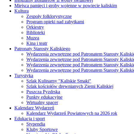
Biogramy Bohaterów II wojny światowej
Miejsca pamięci i groby wojenne w powiecie kaliskim
Kultura
Zespoły folklorystyczne
Program opieki nad zabytkami
Orkiestry
Biblioteki
Muzea
Kina i teatr
Patronaty Starosty Kaliskiego
Wydarzenia zewnętrzne pod Patronatem Starosty Kaliski
Wydarzenia zewnętrzne pod Patronatem Starosty Kaliski
Wydarzenia zewnętrzne pod Patronatem Starosty Kaliski
Wydarzenia zewnętrzne pod Patronatem Starosty Kaliski
Turystyka
Szlak Kulinarny "Kaliskie Smaki"
Szlak kościołów drewnianych Ziemi Kaliskiej
Puszcza Pyzdrska
Punkty edukacyjne
Wirtualny spacer
Kalendarz Wydarzeń
Kalendarz Wydarzeń Powiatowych na 2026 rok
Edukacja i sport
Stypendia
Kluby Sportowe