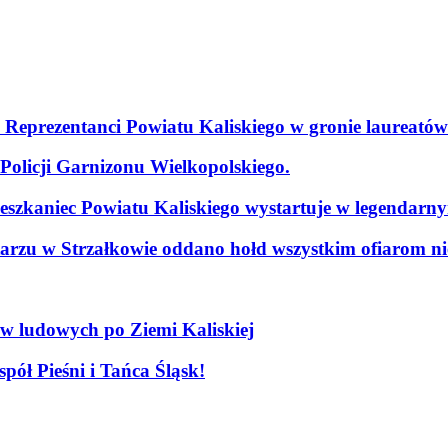
. Reprezentanci Powiatu Kaliskiego w gronie laureatów
olicji Garnizonu Wielkopolskiego.
szkaniec Powiatu Kaliskiego wystartuje w legendarn
arzu w Strzałkowie oddano hołd wszystkim ofiarom nie
ów ludowych po Ziemi Kaliskiej
pół Pieśni i Tańca Śląsk!