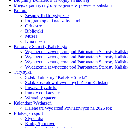
Biogramy Bohaterów II wojny światowej
Miejsca pamięci i groby wojenne w powiecie kaliskim
Kultura
Zespoły folklorystyczne
Program opieki nad zabytkami
Orkiestry
Biblioteki
Muzea
Kina i teatr
Patronaty Starosty Kaliskiego
Wydarzenia zewnętrzne pod Patronatem Starosty Kaliski
Wydarzenia zewnętrzne pod Patronatem Starosty Kaliski
Wydarzenia zewnętrzne pod Patronatem Starosty Kaliski
Wydarzenia zewnętrzne pod Patronatem Starosty Kaliski
Turystyka
Szlak Kulinarny "Kaliskie Smaki"
Szlak kościołów drewnianych Ziemi Kaliskiej
Puszcza Pyzdrska
Punkty edukacyjne
Wirtualny spacer
Kalendarz Wydarzeń
Kalendarz Wydarzeń Powiatowych na 2026 rok
Edukacja i sport
Stypendia
Kluby Sportowe