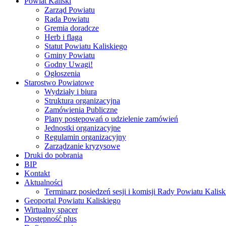
Powiat Kaliski
Zarząd Powiatu
Rada Powiatu
Gremia doradcze
Herb i flaga
Statut Powiatu Kaliskiego
Gminy Powiatu
Godny Uwagi!
Ogłoszenia
Starostwo Powiatowe
Wydziały i biura
Struktura organizacyjna
Zamówienia Publiczne
Plany postępowań o udzielenie zamówień
Jednostki organizacyjne
Regulamin organizacyjny
Zarządzanie kryzysowe
Druki do pobrania
BIP
Kontakt
Aktualności
Terminarz posiedzeń sesji i komisji Rady Powiatu Kalisk
Geoportal Powiatu Kaliskiego
Wirtualny spacer
Dostępność plus