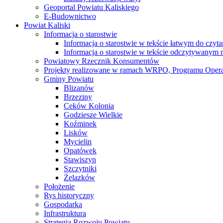
Geoportal Powiatu Kaliskiego
E-Budownictwo
Powiat Kaliski
Informacja o starostwie
Informacja o starostwie w tekście łatwym do czyt
Informacja o starostwie w tekście odczytywany
Powiatowy Rzecznik Konsumentów
Projekty realizowane w ramach WRPO, Programu Oper
Gminy Powiatu
Blizanów
Brzeziny
Ceków Kolonia
Godziesze Wielkie
Koźminek
Lisków
Mycielin
Opatówek
Stawiszyn
Szczytniki
Żelazków
Położenie
Rys historyczny
Gospodarka
Infrastruktura
Strategia Rozwoju Powiatu