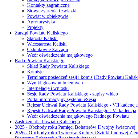
Kontakty zagraniczne
Stowarzyszenia i związki
Powiat w obiektywie
Agroturystyka
Projekty
Zarząd Powiatu Kaliskiego
Starosta Kaliski
Wicestarosta Kaliski
Członkowie Zarządu
Wzór oświadczenia majątkowego
Rada Powiatu Kaliskiego
Skład Rady Powiatu Kaliskiego
Komisje
Terminarz posiedzeń sesji i komisji Rady Powiatu Kalisk
Wyniki głosowań imiennych
Interpelacje i wnioski
Sesje Rady Powiatu Kaliskiego - zapisy wideo
Portal informacyjny systemu eSesja
Rejestr Uchwał Rady Powiatu Kaliskiego - VII kadencja
Rejestr Uchwał Rady Powiatu Kaliskiego - VI kadencja
Wzór oświadczenia majątkowego Radnego Powiatu
Zasłużeni dla Powiatu Kaliskiego
2025 - Obchody roku Pamięci Bohaterów II wojny światowej
2026 - Obchody roku Twórców Kultury i Sztuki Ludowej Ziem