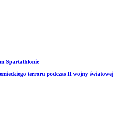
ym Spartathlonie
mieckiego terroru podczas II wojny światowej