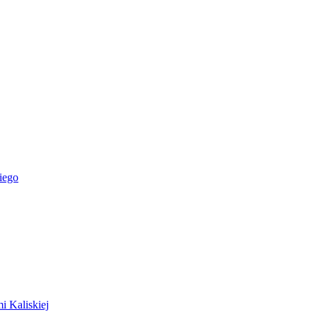
iego
i Kaliskiej