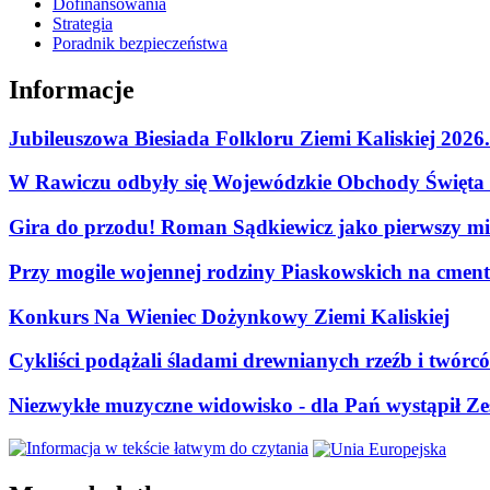
Dofinansowania
Strategia
Poradnik bezpieczeństwa
Informacje
Jubileuszowa Biesiada Folkloru Ziemi Kaliskiej 2026
W Rawiczu odbyły się Wojewódzkie Obchody Święta P
Gira do przodu! Roman Sądkiewicz jako pierwszy mie
Przy mogile wojennej rodziny Piaskowskich na cment
Konkurs Na Wieniec Dożynkowy Ziemi Kaliskiej
Cykliści podążali śladami drewnianych rzeźb i twórc
Niezwykłe muzyczne widowisko - dla Pań wystąpił Zes