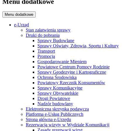
Menu dodatkowe
Menu dodatkowe
e-Urząd
Stan załatwienia sprawy
Druki do pobrania
Sprawy Budowlane
Sprawy Oświaty, Zdrowia, Sportu i Kultury
Transport
Promocja
Gospodarowanie Mieniem
Powiatowe Centrum Pomocy Rodzinie
Sprawy Geodezyjne i Kartograficzne
Ochrona Środowiska
Powiatowy Rzecznik Konsumentów
Sprawy Komunikacyjne
Sprawy Obywatelskie
Drogi Powiatowe
Nadzór budowlany
Elektroniczna skrzynka podawcza
Platforma e-Usług Publicznych
Strona główna e-Urzędu
Rezerwacja wizyty w Wydziale Komunikacji
Zasady rezerwacji wizyt