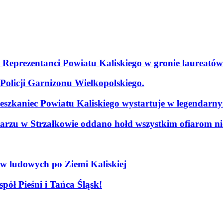
. Reprezentanci Powiatu Kaliskiego w gronie laureatów
olicji Garnizonu Wielkopolskiego.
szkaniec Powiatu Kaliskiego wystartuje w legendarn
arzu w Strzałkowie oddano hołd wszystkim ofiarom nie
ów ludowych po Ziemi Kaliskiej
pół Pieśni i Tańca Śląsk!