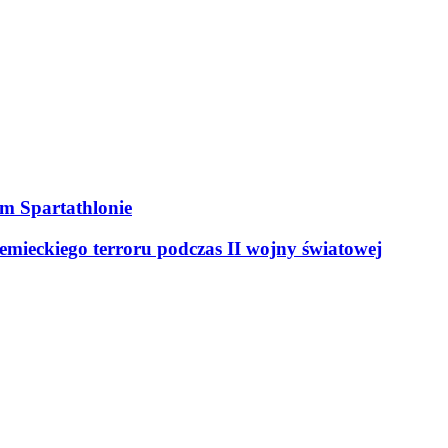
ym Spartathlonie
mieckiego terroru podczas II wojny światowej