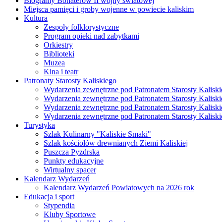
Biogramy Bohaterów II wojny światowej
Miejsca pamięci i groby wojenne w powiecie kaliskim
Kultura
Zespoły folklorystyczne
Program opieki nad zabytkami
Orkiestry
Biblioteki
Muzea
Kina i teatr
Patronaty Starosty Kaliskiego
Wydarzenia zewnętrzne pod Patronatem Starosty Kaliski
Wydarzenia zewnętrzne pod Patronatem Starosty Kaliski
Wydarzenia zewnętrzne pod Patronatem Starosty Kaliski
Wydarzenia zewnętrzne pod Patronatem Starosty Kaliski
Turystyka
Szlak Kulinarny "Kaliskie Smaki"
Szlak kościołów drewnianych Ziemi Kaliskiej
Puszcza Pyzdrska
Punkty edukacyjne
Wirtualny spacer
Kalendarz Wydarzeń
Kalendarz Wydarzeń Powiatowych na 2026 rok
Edukacja i sport
Stypendia
Kluby Sportowe