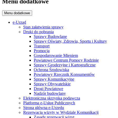
Menu dodatkowe
Menu dodatkowe
e-Urząd
Stan załatwienia sprawy
Druki do pobrania
Sprawy Budowlane
Sprawy Oświaty, Zdrowia, Sportu i Kultury
Transport
Promocja
Gospodarowanie Mieniem
Powiatowe Centrum Pomocy Rodzinie
Sprawy Geodezyjne i Kartograficzne
Ochrona Środowiska
Powiatowy Rzecznik Konsumentów
Sprawy Komunikacyjne
Sprawy Obywatelskie
Drogi Powiatowe
Nadzór budowlany
Elektroniczna skrzynka podawcza
Platforma e-Usług Publicznych
Strona główna e-Urzędu
Rezerwacja wizyty w Wydziale Komunikacji
Zasady rezerwacji wizyt