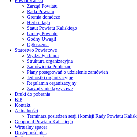
Powiat Kaliski
Zarząd Powiatu
Rada Powiatu
Gremia doradcze
Herb i flaga
Statut Powiatu Kaliskiego
Gminy Powiatu
Godny Uwagi!
Ogłoszenia
Starostwo Powiatowe
Wydziały i biura
Struktura organizacyjna
Zamówienia Publiczne
Plany postępowań o udzielenie zamówień
Jednostki organizacyjne
Regulamin organizacyjny
Zarządzanie kryzysowe
Druki do pobrania
BIP
Kontakt
Aktualności
Terminarz posiedzeń sesji i komisji Rady Powiatu Kalisk
Geoportal Powiatu Kaliskiego
Wirtualny spacer
Dostępność plus