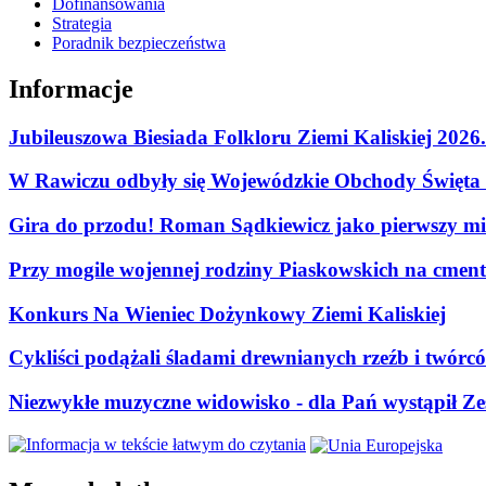
Dofinansowania
Strategia
Poradnik bezpieczeństwa
Informacje
Jubileuszowa Biesiada Folkloru Ziemi Kaliskiej 2026
W Rawiczu odbyły się Wojewódzkie Obchody Święta P
Gira do przodu! Roman Sądkiewicz jako pierwszy mie
Przy mogile wojennej rodziny Piaskowskich na cment
Konkurs Na Wieniec Dożynkowy Ziemi Kaliskiej
Cykliści podążali śladami drewnianych rzeźb i twórc
Niezwykłe muzyczne widowisko - dla Pań wystąpił Zes