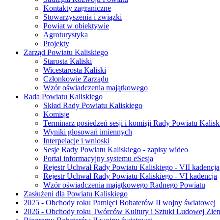
Kontakty zagraniczne
Stowarzyszenia i związki
Powiat w obiektywie
Agroturystyka
Projekty
Zarząd Powiatu Kaliskiego
Starosta Kaliski
Wicestarosta Kaliski
Członkowie Zarządu
Wzór oświadczenia majątkowego
Rada Powiatu Kaliskiego
Skład Rady Powiatu Kaliskiego
Komisje
Terminarz posiedzeń sesji i komisji Rady Powiatu Kalisk
Wyniki głosowań imiennych
Interpelacje i wnioski
Sesje Rady Powiatu Kaliskiego - zapisy wideo
Portal informacyjny systemu eSesja
Rejestr Uchwał Rady Powiatu Kaliskiego - VII kadencja
Rejestr Uchwał Rady Powiatu Kaliskiego - VI kadencja
Wzór oświadczenia majątkowego Radnego Powiatu
Zasłużeni dla Powiatu Kaliskiego
2025 - Obchody roku Pamięci Bohaterów II wojny światowej
2026 - Obchody roku Twórców Kultury i Sztuki Ludowej Ziem