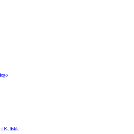
iego
i Kaliskiej