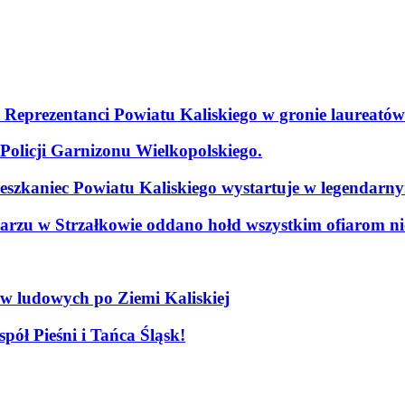
. Reprezentanci Powiatu Kaliskiego w gronie laureatów
olicji Garnizonu Wielkopolskiego.
szkaniec Powiatu Kaliskiego wystartuje w legendarn
arzu w Strzałkowie oddano hołd wszystkim ofiarom nie
ów ludowych po Ziemi Kaliskiej
pół Pieśni i Tańca Śląsk!