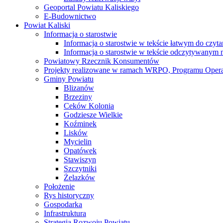
Geoportal Powiatu Kaliskiego
E-Budownictwo
Powiat Kaliski
Informacja o starostwie
Informacja o starostwie w tekście łatwym do czyt
Informacja o starostwie w tekście odczytywany
Powiatowy Rzecznik Konsumentów
Projekty realizowane w ramach WRPO, Programu Oper
Gminy Powiatu
Blizanów
Brzeziny
Ceków Kolonia
Godziesze Wielkie
Koźminek
Lisków
Mycielin
Opatówek
Stawiszyn
Szczytniki
Żelazków
Położenie
Rys historyczny
Gospodarka
Infrastruktura
Strategia Rozwoju Powiatu